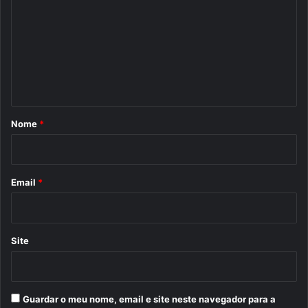
m
e
n
t
á
r
Nome
*
i
o
*
Email
*
Site
Guardar o meu nome, email e site neste navegador para a