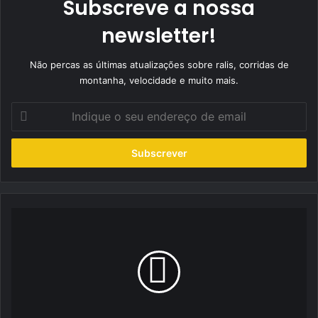
Subscreve a nossa
newsletter!
Não percas as últimas atualizações sobre ralis, corridas de
montanha, velocidade e muito mais.
Indique
o
seu
endereço
de
email
PTRX:
Tiago
Ferreira
com
fim-
de-
semana