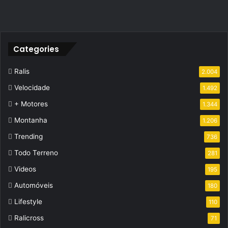
Categories
Ralis
2.004
Velocidade
1.492
+ Motores
1.344
Montanha
1.206
Trending
736
Todo Terreno
281
Videos
195
Automóveis
180
Lifestyle
110
Ralicross
71