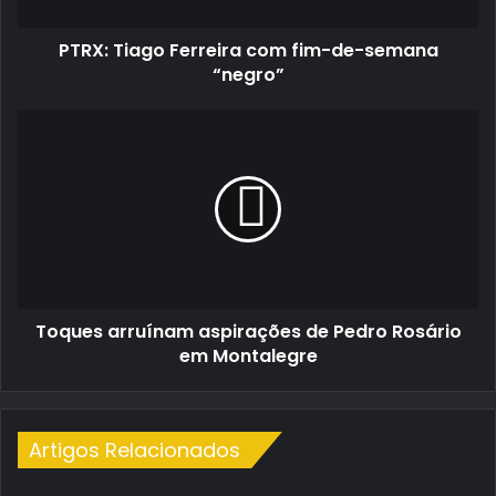
“negro”
PTRX: Tiago Ferreira com fim-de-semana
“negro”
Toques
arruínam
aspirações
de
Pedro
Rosário
em
Montalegre
Toques arruínam aspirações de Pedro Rosário
em Montalegre
Artigos Relacionados