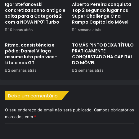
Igor Stefanovski
Alberto Pereira conquista
concretiza sonho antigo e
Top 2 segundo lugar nos
salta para a Categoria 2
Super Challenge C na
com a NOVA NP01 Turbo
Rampa Capital do Móvel
10 horas atrás
1 semana atrás
Ritmo, consistência e
TOMÁS PINTO DEIXA TÍTULO
pódio: Daniel Vilaça
PRATICAMENTE
assume luta pelo vice-
CONQUISTADO NA CAPITAL
título nos GT
DO MÓVEL
2 semanas atrás
2 semanas atrás
Deixe um comentário
O seu endereço de email não será publicado.
Campos obrigatórios
marcados com
*
C
o