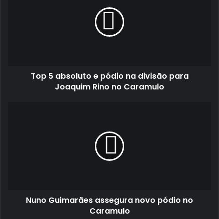
absoluto
e
pódio
na
divisão
para
Joaquim
Top 5 absoluto e pódio na divisão para
Rino
no
Joaquim Rino no Caramulo
Caramulo
Nuno
Guimarães
assegura
novo
pódio
no
Caramulo
Nuno Guimarães assegura novo pódio no
Caramulo