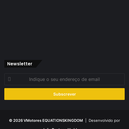
Newsletter
Indique
o
seu
endereço
de
email
© 2026 VMotores EQUATIONSKINGDOM
| Desenvolvido por