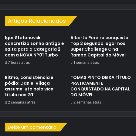
Artigos Relacionados
Igor Stefanovski
Alberto Pereira conquista
concretiza sonho antigo e
Top 2 segundo lugar nos
salta para a Categoria 2
Super Challenge C na
com a NOVA NP01 Turbo
Rampa Capital do Móvel
7 horas atrás
1 semana atrás
Ritmo, consistência e
TOMÁS PINTO DEIXA TÍTULO
pódio: Daniel Vilaça
PRATICAMENTE
assume luta pelo vice-
CONQUISTADO NA CAPITAL
título nos GT
DO MÓVEL
2 semanas atrás
2 semanas atrás
Deixe um comentário