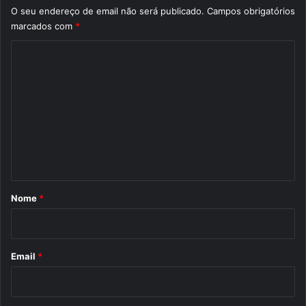
O seu endereço de email não será publicado.
Campos obrigatórios
marcados com
*
C
o
m
e
n
t
á
r
Nome
*
i
o
*
Email
*