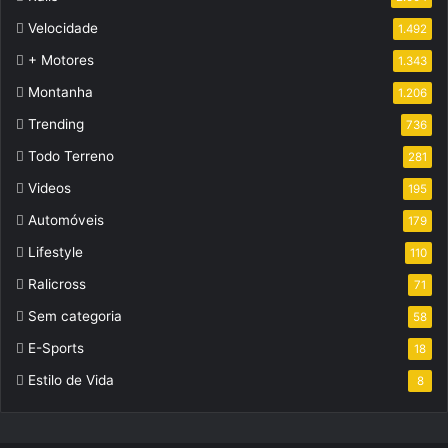
Velocidade
1.492
+ Motores
1.343
Montanha
1.206
Trending
736
Todo Terreno
281
Videos
195
Automóveis
179
Lifestyle
110
Ralicross
71
Sem categoria
58
E-Sports
18
Estilo de Vida
8