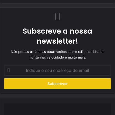
Subscreve a nossa
newsletter!
Não percas as últimas atualizações sobre ralis, corridas de
montanha, velocidade e muito mais.
Indique
o
seu
endereço
de
email
Top
5