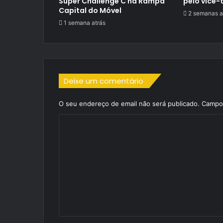
Super Challenge C na Rampa
pelo vice-
Capital do Móvel
2 semanas a
1 semana atrás
Deixe um comentário
O seu endereço de email não será publicado.
Campos
C
o
m
e
n
t
á