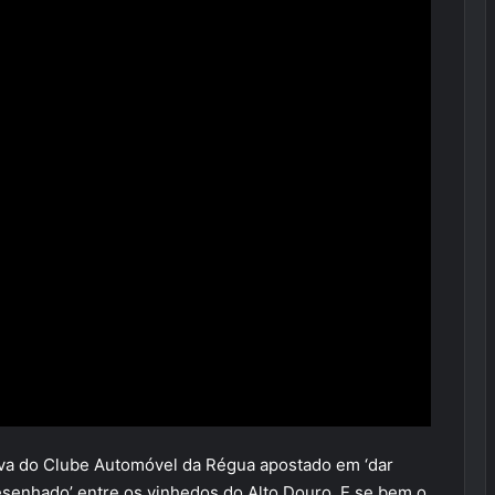
ova do Clube Automóvel da Régua apostado em ‘dar
esenhado’ entre os vinhedos do Alto Douro. E se bem o