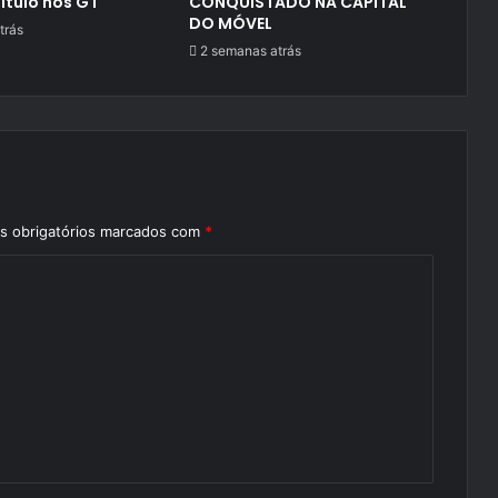
título nos GT
CONQUISTADO NA CAPITAL
DO MÓVEL
trás
2 semanas atrás
 obrigatórios marcados com
*