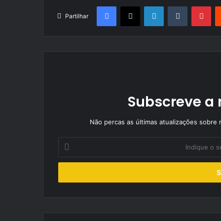
Facebook
X
LinkedIn
Tumblr
Pin
Partilhar
Subscreve a 
Não percas as últimas atualizações sobre r
Indique
o
seu
endereço
de
email