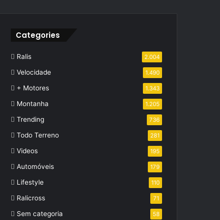
Categories
Ralis
2.004
Velocidade
1.490
+ Motores
1.343
Montanha
1.205
Trending
736
Todo Terreno
281
Videos
195
Automóveis
179
Lifestyle
110
Ralicross
71
Sem categoria
58