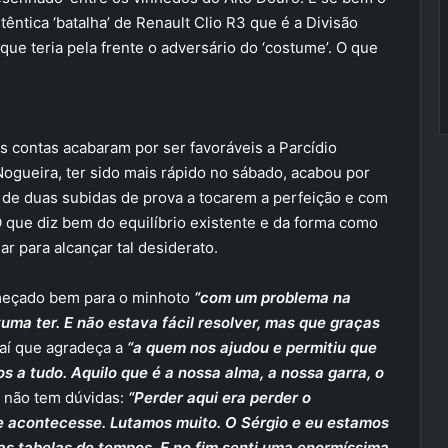
êntica ‘batalha’ de Renault Clio R3 que é a Divisão
que teria pela frente o adversário do ‘costume’. O que
as contas acabaram por ser favoráveis a Parcídio
Nogueira, ter sido mais rápido no sábado, acabou por
de duas subidas de prova a tocarem a perfeição e com
O que diz bem do equilíbrio existente e da forma como
ar para alcançar tal desiderato.
meçado bem para o minhoto
“com um problema na
tuma ter. E não estava fácil resolver, mas que graças
Daí que agradeça a
“a quem nos ajudou e permitiu que
os a tudo. Aquilo que é a nossa alma, a nossa garra, o
e não tem dúvidas:
“Perder aqui era perder o
e acontecesse. Lutamos muito. O Sérgio e eu estamos
s tabelas de tempos. E no fim senti uma enormíssima