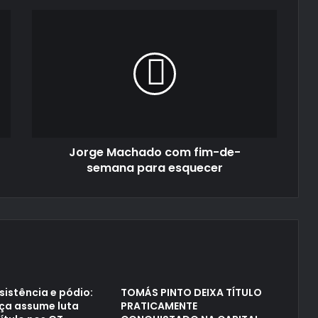
Jorge
Machado
com
fim-
de-
semana
para
esquecer
Jorge Machado com fim-de-
semana para esquecer
sistência e pódio:
TOMÁS PINTO DEIXA TÍTULO
aça assume luta
PRATICAMENTE