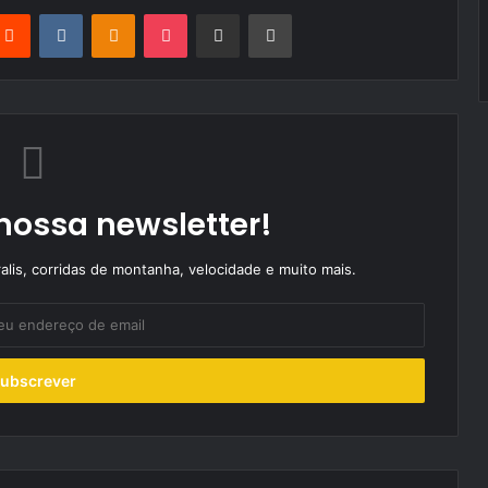
terest
Reddit
VKontakte
Odnoklassniki
Pocket
Partilhar Via Email
Imprimir
nossa newsletter!
alis, corridas de montanha, velocidade e muito mais.