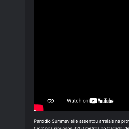
Parcídio Summavielle assentou arraiais na pr
tudo’ nos sinuosos 3200 metros do traçado ‘d