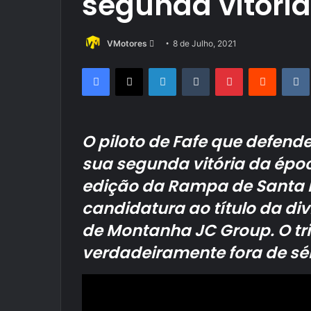
segunda vitóri
Send
VMotores
8 de Julho, 2021
an
Facebook
X
LinkedIn
Tumblr
Pinterest
Reddit
email
O piloto de Fafe que defend
sua segunda vitória da époc
edição da Rampa de Santa 
candidatura ao título da d
de Montanha JC Group. O tr
verdadeiramente fora de sér