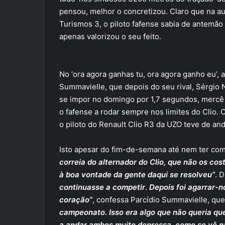
pensou, melhor o concretizou. Claro que na aut
Turismos 3, o piloto fafense sabia de antemão 
apenas valorizou o seu feito.
No ‘ora agora ganhas tu, ora agora ganho eu’, 
Summavielle, que depois do seu rival, Sérgio 
se impor no domingo por 1,7 segundos, mercê 
o fafense a rodar sempre nos limites do Clio. 
o piloto do Renault Clio R3 da UZO teve de and
Isto apesar do fim-de-semana até nem ter co
correia do alternador do Clio, que não os cos
à boa vontade da gente daqui se resolveu”
. 
continuasse a competir
.
Depois foi agarrar-n
coração”
, confessa Parcídio Summavielle, qu
campeonato. Isso era algo que não queria qu
a andar ambos muito depressa, como se vê na