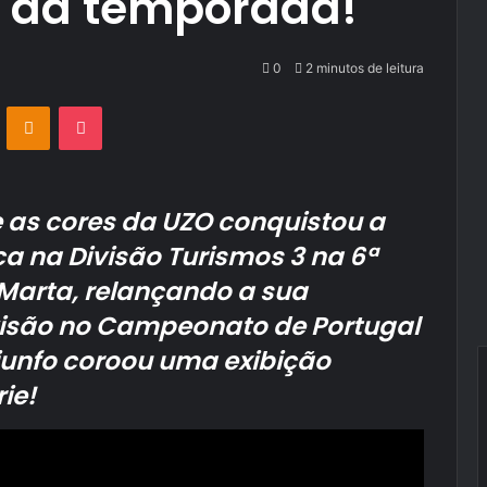
a da temporada!
0
2 minutos de leitura
VKontakte
Odnoklassniki
Pocket
e as cores da UZO conquistou a
a na Divisão Turismos 3 na 6ª
Marta, relançando a sua
ivisão no Campeonato de Portugal
iunfo coroou uma exibição
ie!