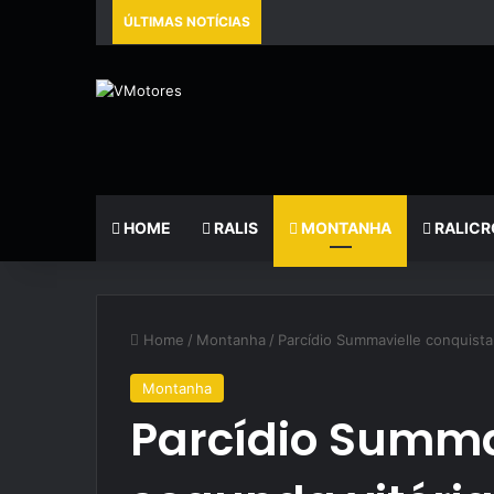
ÚLTIMAS NOTÍCIAS
HOME
RALIS
MONTANHA
RALICR
Home
/
Montanha
/
Parcídio Summavielle conquista
Montanha
Parcídio Summa