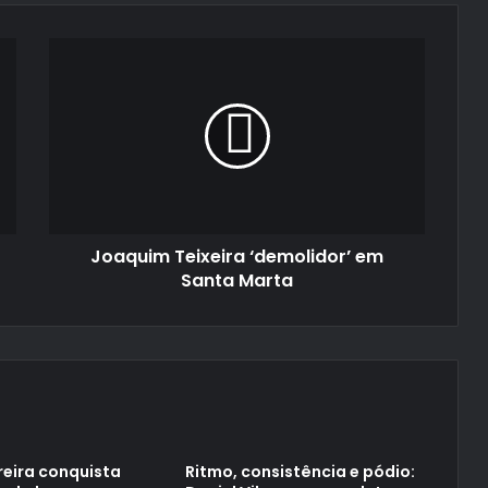
Joaquim
Teixeira
‘demolidor’
em
Santa
Marta
Joaquim Teixeira ‘demolidor’ em
Santa Marta
reira conquista
Ritmo, consistência e pódio: