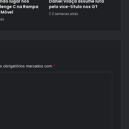
ndo lugar nos
Daniel Vilaça assume luta
llenge C na Rampa
pelo vice-título nos GT
 Móvel
2 semanas atrás
rás
 obrigatórios marcados com
*