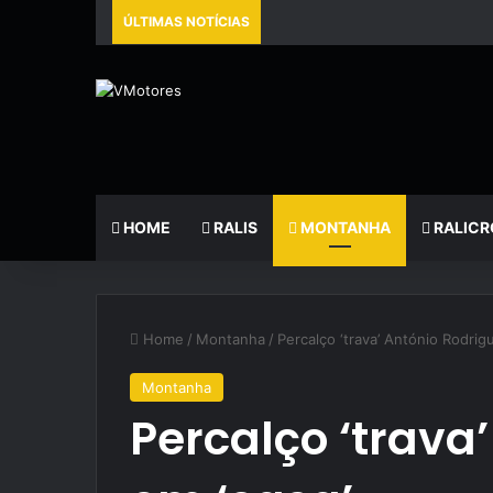
ÚLTIMAS NOTÍCIAS
HOME
RALIS
MONTANHA
RALICR
Home
/
Montanha
/
Percalço ‘trava’ António Rodrig
Montanha
Percalço ‘trava