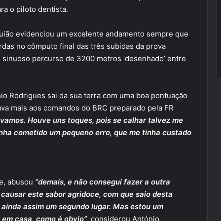
a o piloto dentista.
aguião evidenciou um excelente andamento sempre que
rdas no cômputo final das três subidas da prova
 sinuoso percurso de 3200 metros ‘desenhado’ entre
nio Rodrigues sai da sua terra com uma boa pontuação
ava mais aos comandos do BRC preparado pela FR
amos. Houve uns toques, pois se calhar talvez me
tinha cometido um pequeno erro, que me tinha custado
te, abusou
“demais, e não consegui fazer a outra
causar este sabor agridoce, com que saio desta
i ainda assim um segundo lugar. Mas estou um
r em casa, como é obvio”
, considerou António