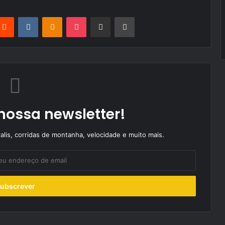
terest
Reddit
VKontakte
Odnoklassniki
Pocket
Partilhar Via Email
Imprimir
nossa newsletter!
alis, corridas de montanha, velocidade e muito mais.