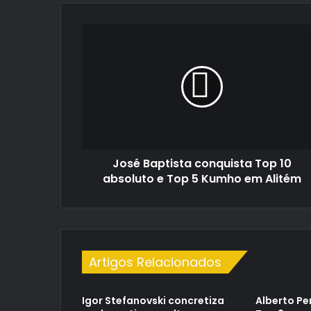
José
Baptista
conquista
Top
10
absoluto
e
Top
5
José Baptista conquista Top 10
Kumho
em
absoluto e Top 5 Kumho em Alitém
Alitém
Artigos Relacionados
Igor Stefanovski concretiza
Alberto Pe