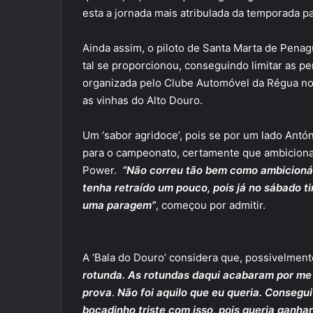
esta a jornada mais atribulada da temporada par
Ainda assim, o piloto de Santa Marta de Pen
tal se proporcionou, conseguindo limitar as pe
organizada pelo Clube Automóvel da Régua no
as vinhas do Alto Douro.
Um ‘sabor agridoce’, pois se por um lado Antó
para o campeonato, certamente que ambicion
Power.
“Não correu tão bem como ambicionáv
tenha retraído um pouco, pois já no sábado 
uma paragem”
, começou por admitir.
A ‘Bala do Douro’ considera que, possivelmen
rotunda. As rotundas daqui acabaram por me 
prova
.
Não foi aquilo que eu queria. Consegu
bocadinho triste com isso, pois queria ganha