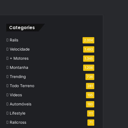
Categories
Ralis
2.004
Velocidade
1.493
+ Motores
1.345
Montanha
1.206
Trending
736
Todo Terreno
281
Videos
195
Automóveis
180
Lifestyle
111
Ralicross
71