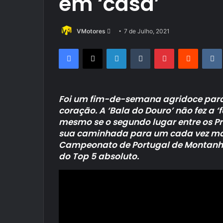
em ‘casa’
Send
VMotores
7 de Julho, 2021
an
Facebook
X
LinkedIn
Tumblr
Pinterest
Reddit
email
Foi um fim-de-semana agridoce para 
coração. A ‘Bala do Douro’ não fez a 
mesmo se o segundo lugar entre os Pr
sua caminhada para um cada vez mais
Campeonato de Portugal de Montanh
do Top 5 absoluto.