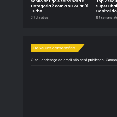
sonho antigo e salta para a
Top 2 segu
Categoria 2 com a NOVA NP01
Super Cha
Turbo
Capital do
1 dia atrás
1 semana at
Deixe um comentário
O seu endereço de email não será publicado.
Campos
C
o
m
e
n
t
á