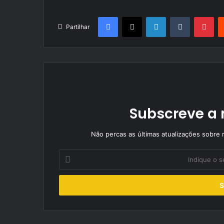
Facebook
X
LinkedIn
Tumblr
Pin
Partilhar
Subscreve a 
Não percas as últimas atualizações sobre r
Indique
o
seu
endereço
de
email