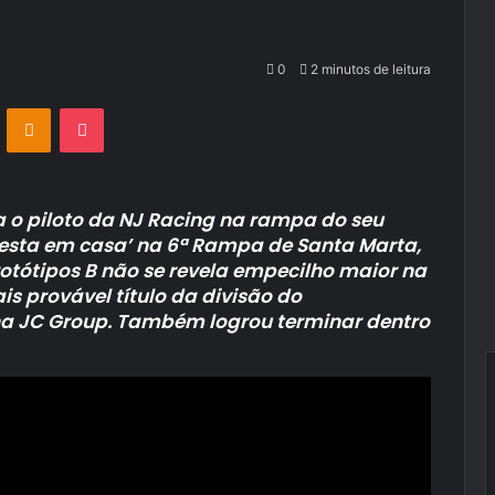
0
2 minutos de leitura
VKontakte
Odnoklassniki
Pocket
o piloto da NJ Racing na rampa do seu
‘festa em casa’ na 6ª Rampa de Santa Marta,
otótipos B não se revela empecilho maior na
 provável título da divisão do
a JC Group. Também logrou terminar dentro