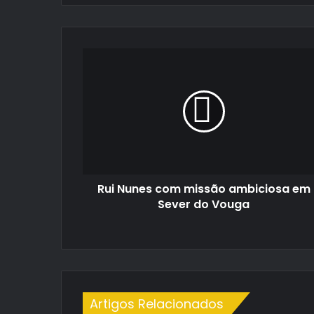
Rui
Nunes
com
missão
ambiciosa
em
Sever
do
Vouga
Rui Nunes com missão ambiciosa em
Sever do Vouga
Artigos Relacionados