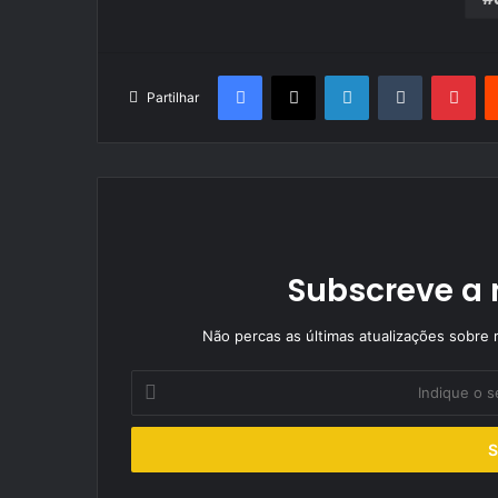
Facebook
X
LinkedIn
Tumblr
Pin
Partilhar
Subscreve a 
Não percas as últimas atualizações sobre r
Indique
o
seu
endereço
de
email