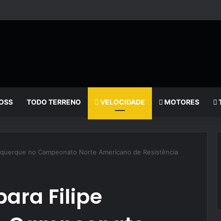
OSS
TODO TERRENO
VELOCIDADE
MOTORES
buquerque no Campeonato Norte Americano de Resistência
ara Filipe