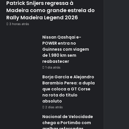
Patrick Snijers regressa à
Madeira como grande estrela do
Rally Madeira Legend 2026
3 horas atrás
Nissan Qashqai e-
POWER entra no
Guinness com viagem
de 1.980 km sem
reabastecer
1 dia atrás
Borja García e Alejandro
Barambio Perea: a dupla
que coloca a GT Corse
na rota do título
absoluto
2 dias atrás
Nacional de Velocidade
chega a Portimão com
grelhas reforçadas