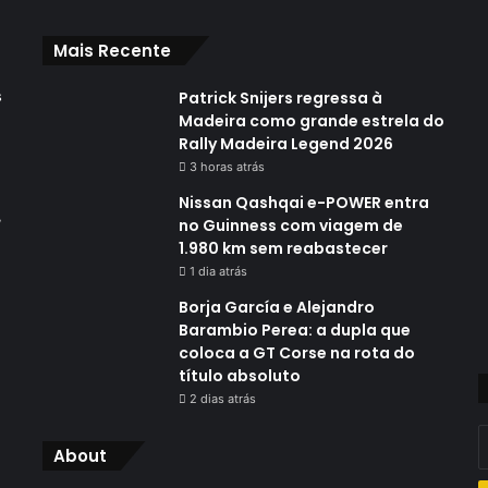
Mais Recente
s
Patrick Snijers regressa à
Madeira como grande estrela do
Rally Madeira Legend 2026
3 horas atrás
Nissan Qashqai e-POWER entra
,
no Guinness com viagem de
1.980 km sem reabastecer
1 dia atrás
Borja García e Alejandro
Barambio Perea: a dupla que
coloca a GT Corse na rota do
título absoluto
2 dias atrás
I
About
o
s