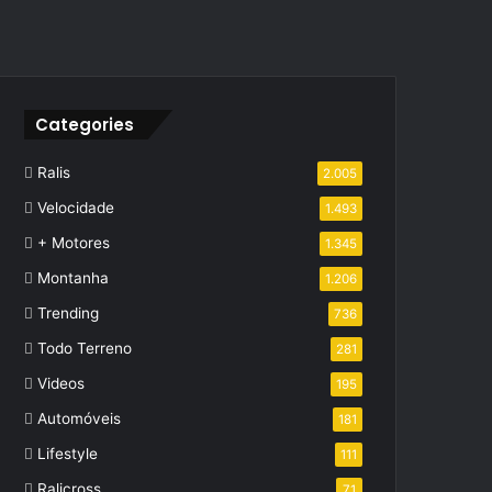
Categories
Ralis
2.005
Velocidade
1.493
+ Motores
1.345
Montanha
1.206
Trending
736
Todo Terreno
281
Videos
195
Automóveis
181
Lifestyle
111
Ralicross
71