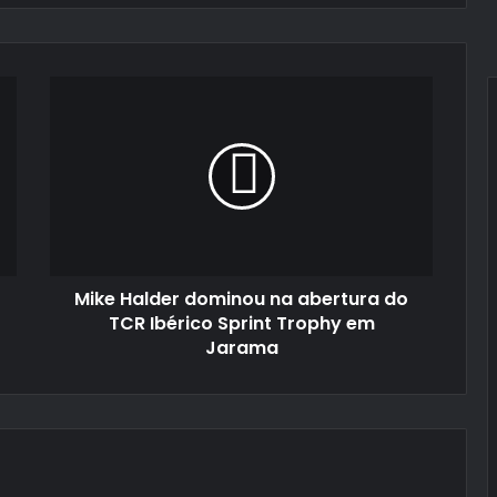
Mike
Halder
dominou
na
abertura
do
TCR
Ibérico
Sprint
Mike Halder dominou na abertura do
Trophy
em
TCR Ibérico Sprint Trophy em
Jarama
Jarama