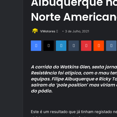
Albuquerque n
Norte American
Send
VMotores
3 de Julho, 2021
an
Facebook
X
LinkedIn
Tumblr
Pinterest
Reddit
email
A corrida do Watkins Glen, sexta jo
Resistência foi atípica, com o mau te
equipas. Filipe Albuquerque e Ricky 
saíram da ‘pole position’ mas viriam 
do pódio.
Este é um resultado que já tinham registado 