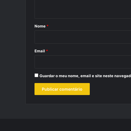
t
á
r
Nome
*
i
o
*
Email
*
Guardar o meu nome, email e site neste navegad