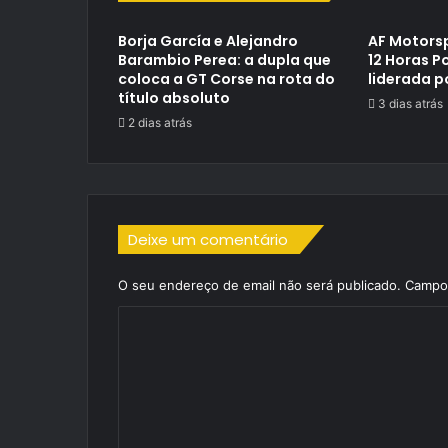
Borja García e Alejandro
AF Motorsp
Barambio Perea: a dupla que
12 Horas P
coloca a GT Corse na rota do
liderada p
título absoluto
3 dias atrás
2 dias atrás
Deixe um comentário
O seu endereço de email não será publicado.
Campos
C
o
m
e
n