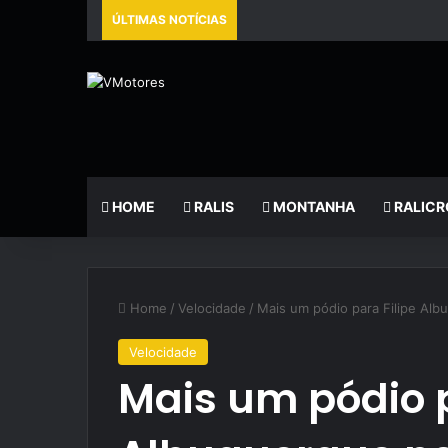
ÚLTIMAS NOTÍCIAS
HOME
RALIS
MONTANHA
RALICR
Home
/
Velocidade
/
Mais um pódio para Filipe Al
Velocidade
Mais um pódio p