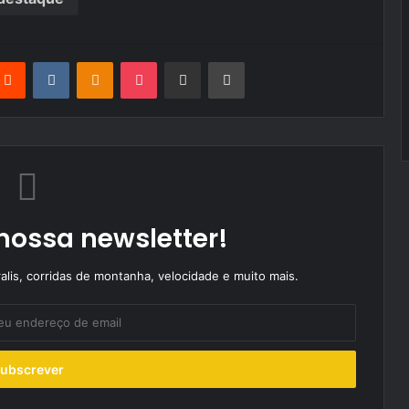
terest
Reddit
VKontakte
Odnoklassniki
Pocket
Partilhar Via Email
Imprimir
nossa newsletter!
alis, corridas de montanha, velocidade e muito mais.