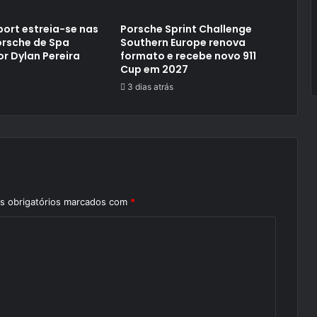
ort estreia-se nas
Porsche Sprint Challenge
orsche de Spa
Southern Europe renova
or Dylan Pereira
formato e recebe novo 911
Cup em 2027
3 dias atrás
 obrigatórios marcados com
*