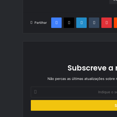
Facebook
X
LinkedIn
Tumblr
Pin
Partilhar
Subscreve a 
Não percas as últimas atualizações sobre r
Indique
o
seu
endereço
de
email