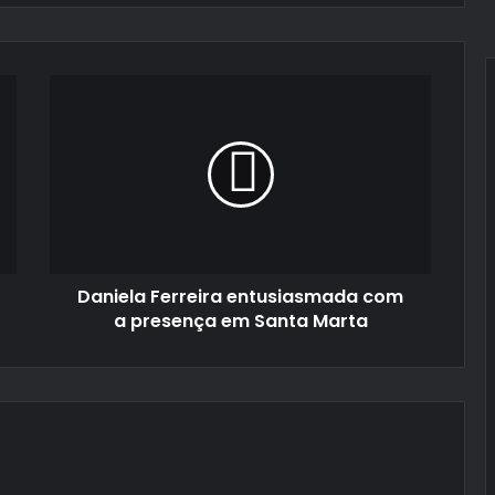
Daniela
Ferreira
entusiasmada
com
a
presença
em
Santa
Marta
Daniela Ferreira entusiasmada com
a presença em Santa Marta