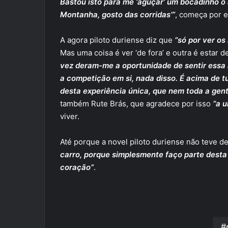
Bastou isto para me ‘aguçar’ um bocadinho o
Montanha, gosto das corridas’”
, começa por e
A agora piloto duriense diz que
“só por ver os
Mas uma coisa é ver ‘de fora’ e outra é estar d
vez deram-me a oportunidade de sentir essa a
a competição em si, nada disso. É acima de t
desta experiência única, que nem toda a gent
também Rute Brás, que agradece por isso
“a u
viver.
Até porque a novel piloto duriense não teve d
carro, porque simplesmente faço parte desta 
coração”
.