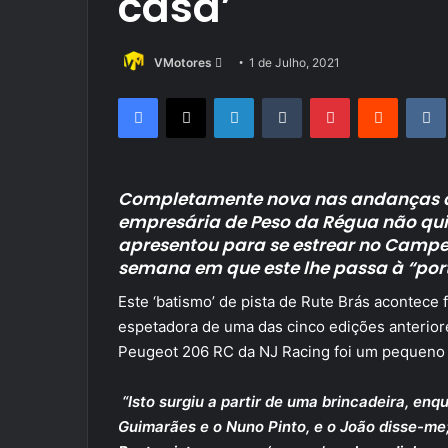
casa’
Send
VMotores
1 de Julho, 2021
an
Facebook
X
LinkedIn
Tumblr
Pinterest
Reddit
email
Completamente nova nas andanças d
empresária de Peso da Régua não quis
apresentou para se estrear no Camp
semana em que este lhe passa à “por
Este ‘batismo’ de pista de Rute Brás acontece
espetadora de uma das cinco edições anterior
Peugeot 206 RC da NJ Racing foi um pequeno
“Isto surgiu a partir de uma brincadeira, en
Guimarães e o Nuno Pinto, e o João disse-me; 