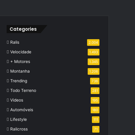
Categories
Ralis
2.004
Velocidade
1.493
+ Motores
1.345
Montanha
1.206
Trending
736
Todo Terreno
281
Videos
195
Automóveis
180
Lifestyle
111
Ralicross
71