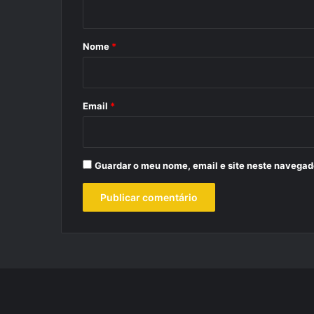
á
r
Nome
*
i
o
*
Email
*
Guardar o meu nome, email e site neste navegad