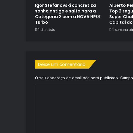
Igor Stefanovski concretiza
Alberto Pe
sonho antigo e salta para a
Top 2 segu
Categoria 2 com a NOVA NP01
Super Cha
Turbo
Capital do
1 dia atrás
1 semana at
Deixe um comentário
O seu endereço de email não será publicado.
Campos
C
o
m
e
n
t