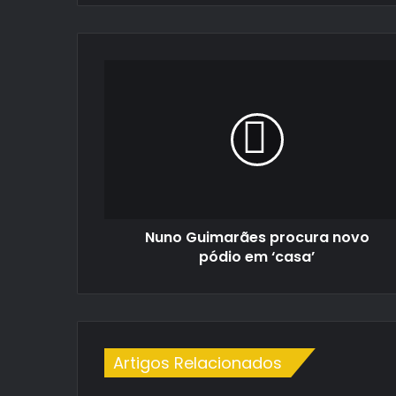
Nuno
Guimarães
procura
novo
pódio
em
‘casa’
Nuno Guimarães procura novo
pódio em ‘casa’
Artigos Relacionados