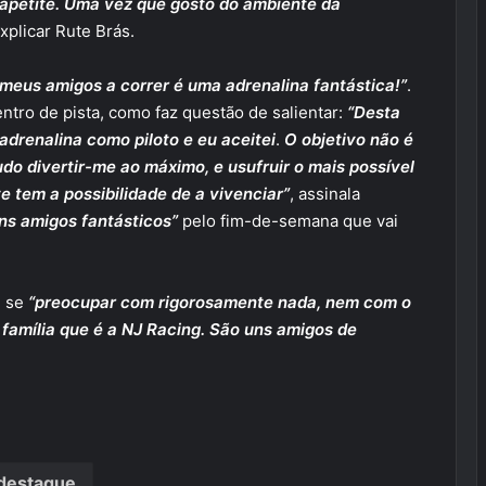
 apetite. Uma vez que gosto do ambiente da
xplicar Rute Brás.
 meus amigos a correr é uma adrenalina fantástica!”
.
entro de pista, como faz questão de salientar:
“Desta
drenalina como piloto e eu aceitei
.
O objetivo não é
udo divertir-me ao máximo, e usufruir o mais possível
e tem a possibilidade de a vivenciar”
, assinala
ns amigos fantásticos”
pelo fim-de-semana que vai
e se
“preocupar com rigorosamente nada, nem com o
família que é a NJ Racing. São uns amigos de
destaque