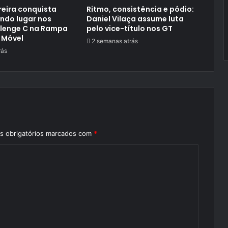
reira conquista
Ritmo, consistência e pódio:
ndo lugar nos
Daniel Vilaça assume luta
llenge C na Rampa
pelo vice-título nos GT
 Móvel
2 semanas atrás
rás
 obrigatórios marcados com
*