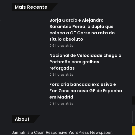
Mais Recente
s
Borja García e Alejandro
Barambio Perea: a dupla que
coloca a GT Corse na rota do
título absoluto
6 horas atrás
,
Nacional de Velocidade chega a
Portimão com grelhas
reforçadas
9 horas atrás
Ford cria bancada exclusiva e
Fan Zone no novo GP de Espanha
em Madrid
9 horas atrás
I
About
o
s
Jannah is a Clean Responsive WordPress Newspaper,
e