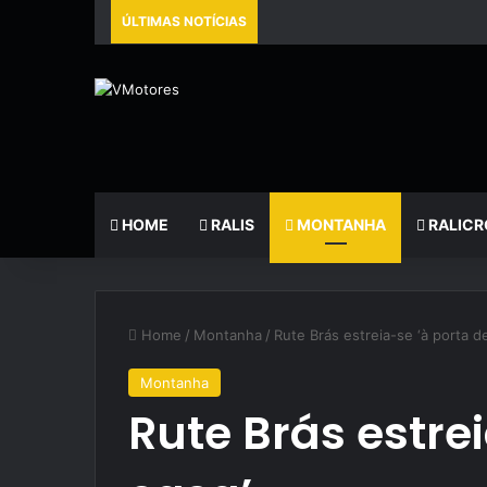
ÚLTIMAS NOTÍCIAS
HOME
RALIS
MONTANHA
RALICR
Home
/
Montanha
/
Rute Brás estreia-se ‘à porta d
Montanha
Rute Brás estre