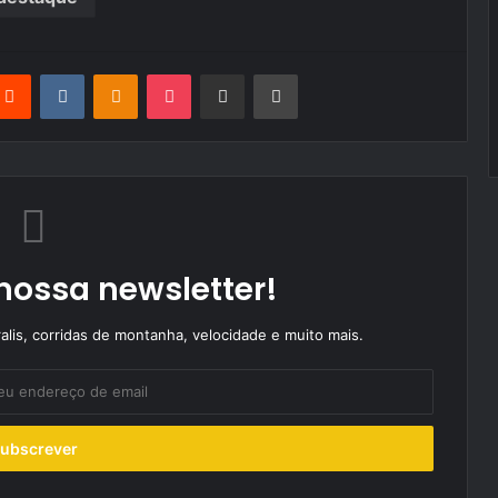
terest
Reddit
VKontakte
Odnoklassniki
Pocket
Partilhar Via Email
Imprimir
nossa newsletter!
alis, corridas de montanha, velocidade e muito mais.