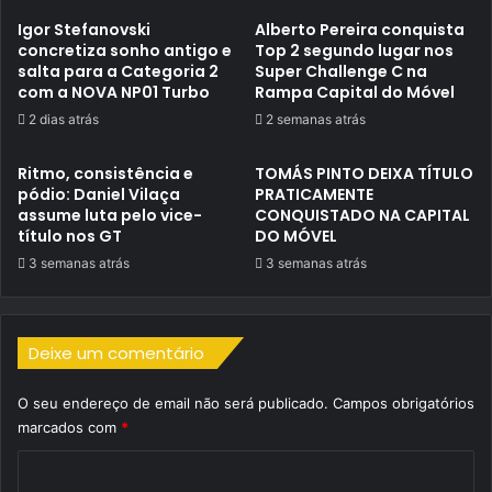
Igor Stefanovski
Alberto Pereira conquista
concretiza sonho antigo e
Top 2 segundo lugar nos
salta para a Categoria 2
Super Challenge C na
com a NOVA NP01 Turbo
Rampa Capital do Móvel
2 dias atrás
2 semanas atrás
Ritmo, consistência e
TOMÁS PINTO DEIXA TÍTULO
pódio: Daniel Vilaça
PRATICAMENTE
assume luta pelo vice-
CONQUISTADO NA CAPITAL
título nos GT
DO MÓVEL
3 semanas atrás
3 semanas atrás
Deixe um comentário
O seu endereço de email não será publicado.
Campos obrigatórios
marcados com
*
C