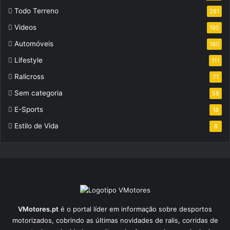
Todo Terreno
281
Videos
195
Automóveis
180
Lifestyle
111
Ralicross
71
Sem categoria
58
E-Sports
18
Estilo de Vida
8
VMotores.pt
é o portal líder em informação sobre desportos
motorizados, cobrindo as últimas novidades de ralis, corridas de