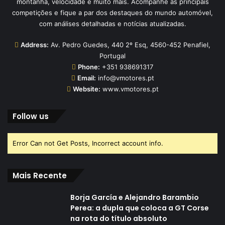
montanha, velocidade e muito mais. Acompanhe as principais
competições e fique a par dos destaques do mundo automóvel,
com análises detalhadas e notícias atualizadas.
Address:
Av. Pedro Guedes, 440 2º Esq, 4560-452 Penafiel,
Portugal
Phone:
+351 938691317
Email:
info@vmotores.pt
Website:
www.vmotores.pt
Follow us
Error Can not Get Posts, Incorrect account info.
Mais Recente
Borja García e Alejandro Barambio
Perea: a dupla que coloca a GT Corse
na rota do título absoluto