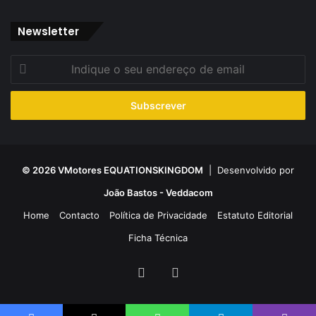
Newsletter
Indique
o
seu
endereço
de
email
© 2026 VMotores EQUATIONSKINGDOM
| Desenvolvido por
João Bastos - Veddacom
Home
Contacto
Política de Privacidade
Estatuto Editorial
Ficha Técnica
Facebook
YouTube