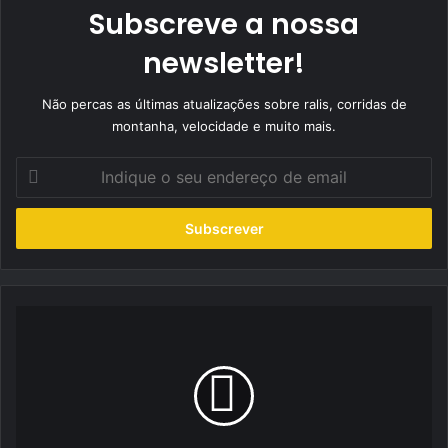
Subscreve a nossa
newsletter!
Não percas as últimas atualizações sobre ralis, corridas de
montanha, velocidade e muito mais.
Indique
o
seu
endereço
de
email
Jorge
Machado
vai
a
Sever
do
Vouga