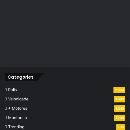
Categories
Ralis
2.004
Velocidade
1.493
+ Motores
1.345
Montanha
1.206
Trending
736