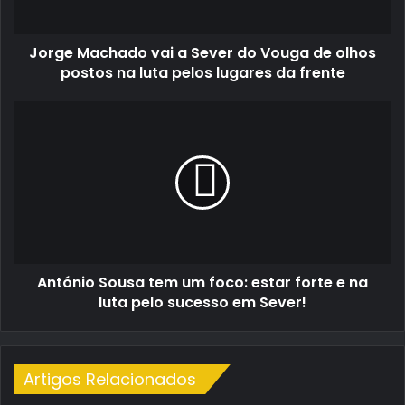
de
olhos
Jorge Machado vai a Sever do Vouga de olhos
postos
na
postos na luta pelos lugares da frente
luta
pelos
António
lugares
Sousa
da
tem
frente
um
foco:
estar
forte
e
na
António Sousa tem um foco: estar forte e na
luta
pelo
luta pelo sucesso em Sever!
sucesso
em
Sever!
Artigos Relacionados