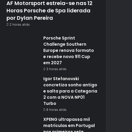
AF Motorsport estreia-se nas 12
Horas Porsche de Spa liderada
por Dylan Pereira
2 horas atrás
Porsche Sprint
Challenge Southern
Europe renova formato
e recebe novo 911 Cup
em 2027
3 horas atrás
Igor Stefanovski
concretiza sonho antigo
e salta para a Categoria
2 com a NOVA NP01
Turbo
8 horas atrás
XPENG ultrapassa mil
matrículas em Portugal
nos primeiros sete