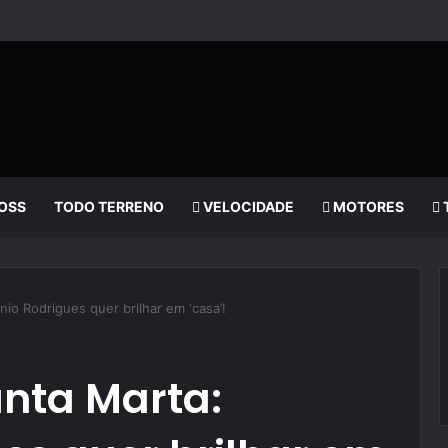
OSS
TODO TERRENO
VELOCIDADE
MOTORES
io Rodrigues quer brilhar em ‘casa’!
nta Marta: