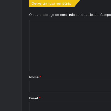
Deixe um comentário
O seu endereço de email não será publicado.
Campos
C
o
m
e
n
t
á
r
Nome
*
i
o
*
Email
*