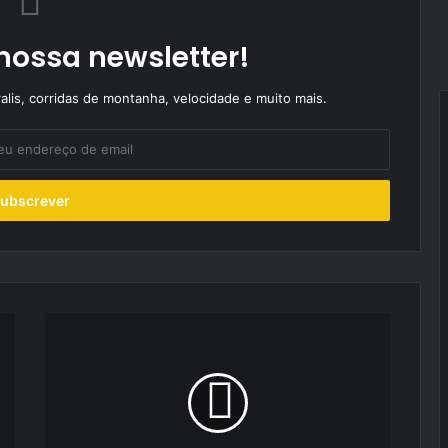
nossa newsletter!
alis, corridas de montanha, velocidade e muito mais.
Toyota
Yaris
Cross
disponível
em
reserva
online