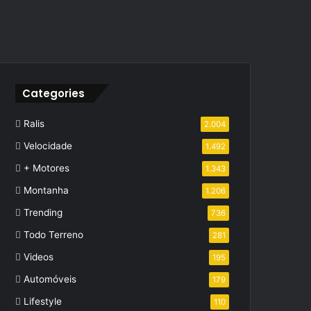
Categories
Ralis
2.004
Velocidade
1.492
+ Motores
1.343
Montanha
1.206
Trending
736
Todo Terreno
281
Videos
195
Automóveis
179
Lifestyle
110