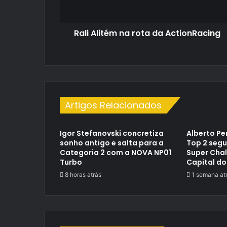
Rali Alitém na rota da ActionRacing
Artigos Relacionados
Igor Stefanovski concretiza
Alberto Pe
sonho antigo e salta para a
Top 2 segu
Categoria 2 com a NOVA NP01
Super Cha
Turbo
Capital do
8 horas atrás
1 semana at