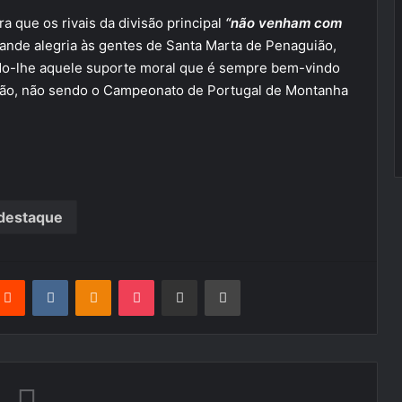
a que os rivais da divisão principal
“não venham com
rande alegria às gentes de Santa Marta de Penaguião,
do-lhe aquele suporte moral que é sempre bem-vindo
ção, não sendo o Campeonato de Portugal de Montanha
destaque
terest
Reddit
VKontakte
Odnoklassniki
Pocket
Partilhar Via Email
Imprimir