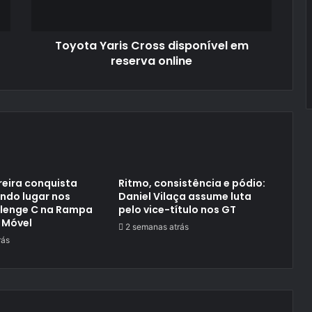
Toyota Yaris Cross disponível em
reserva online
reira conquista
Ritmo, consistência e pódio:
ndo lugar nos
Daniel Vilaça assume luta
llenge C na Rampa
pelo vice-título nos GT
 Móvel
2 semanas atrás
rás