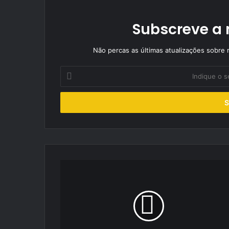
Subscreve a 
Não percas as últimas atualizações sobre r
Indique
o
seu
endereço
de
email
Rali
Alitém
na
rota
da
ActionRacing