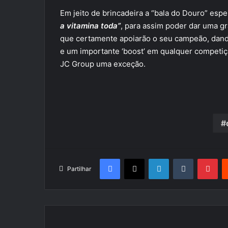
Em jeito de brincadeira a “bala do Douro” esper
a vitamina toda”
, para assim poder dar uma g
que certamente apoiarão o seu campeão, dan
e um importante ‘boost’ em qualquer competi
JC Group uma exceção.
Facebook
X
LinkedIn
Tumblr
Pin
Partilhar