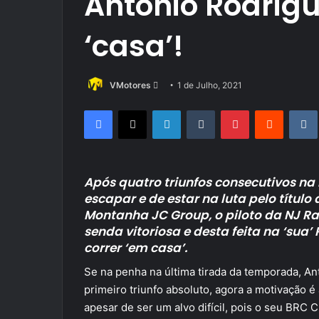
António Rodrigu
‘casa’!
Send
VMotores
1 de Julho, 2021
an
Facebook
X
LinkedIn
Tumblr
Pinterest
Reddit
email
Após quatro triunfos consecutivos na D
escapar e de estar na luta pelo títu
Montanha JC Group, o piloto da NJ R
senda vitoriosa e desta feita na ‘sua
correr ‘em casa’.
Se na penha na última tirada da temporada, An
primeiro triunfo absoluto, agora a motivação é 
apesar de ser um alvo difícil, pois o seu BR