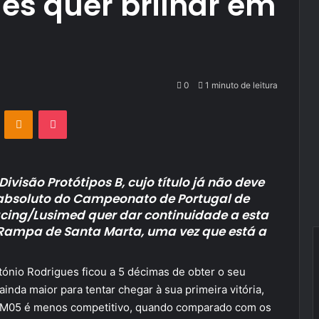
es quer brilhar em
0
1 minuto de leitura
VKontakte
Odnoklassniki
Pocket
ivisão Protótipos B, cujo título já não deve
lo absoluto do Campeonato de Portugal de
acing/Lusimed quer dar continuidade a esta
’ Rampa de Santa Marta, uma vez que está a
tónio Rodrigues ficou a 5 décimas de obter o seu
ainda maior para tentar chegar à sua primeira vitória,
C CM05 é menos competitivo, quando comparado com os