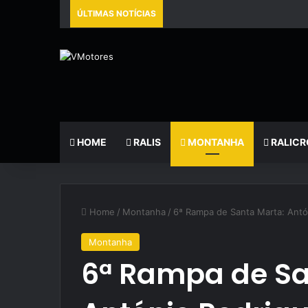
ÚLTIMAS NOTÍCIAS
HOME
RALIS
MONTANHA
RALICR
Home
/
Montanha
/
6ª Rampa de Santa Marta: Antón
Montanha
6ª Rampa de Sa