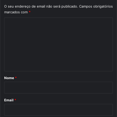
O seu endereço de email não será publicado.
Campos obrigatórios
marcados com
*
C
o
m
e
n
t
á
r
Nome
*
i
o
*
Email
*