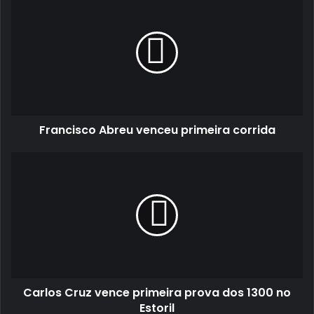
Abreu
venceu
primeira
corrida
Francisco Abreu venceu primeira corrida
Carlos
Cruz
vence
primeira
prova
dos
1300
no
Estoril
Carlos Cruz vence primeira prova dos 1300 no
Estoril