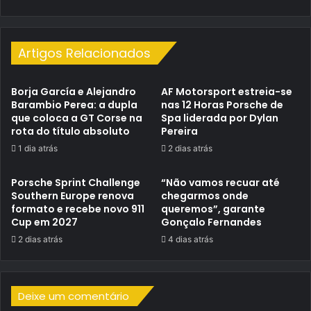
Artigos Relacionados
Borja García e Alejandro
AF Motorsport estreia-se
Barambio Perea: a dupla
nas 12 Horas Porsche de
que coloca a GT Corse na
Spa liderada por Dylan
rota do título absoluto
Pereira
1 dia atrás
2 dias atrás
Porsche Sprint Challenge
“Não vamos recuar até
Southern Europe renova
chegarmos onde
formato e recebe novo 911
queremos”, garante
Cup em 2027
Gonçalo Fernandes
2 dias atrás
4 dias atrás
Deixe um comentário