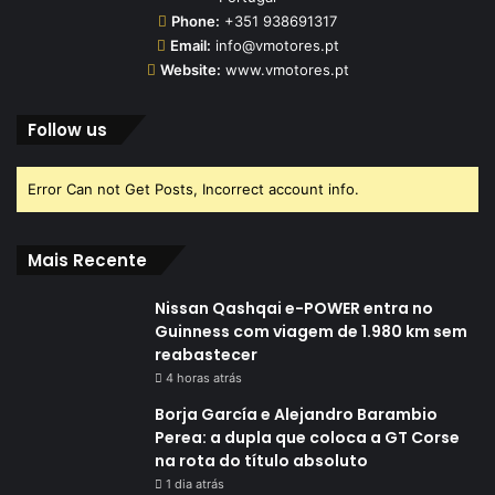
Phone:
+351 938691317
Email:
info@vmotores.pt
Website:
www.vmotores.pt
Follow us
Error Can not Get Posts, Incorrect account info.
Mais Recente
Nissan Qashqai e-POWER entra no
Guinness com viagem de 1.980 km sem
reabastecer
4 horas atrás
Borja García e Alejandro Barambio
Perea: a dupla que coloca a GT Corse
na rota do título absoluto
1 dia atrás