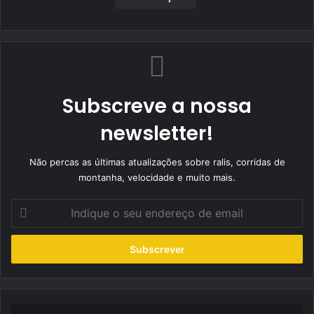
Subscreve a nossa
newsletter!
Não percas as últimas atualizações sobre ralis, corridas de
montanha, velocidade e muito mais.
Indique
o
seu
endereço
de
email
Francisco