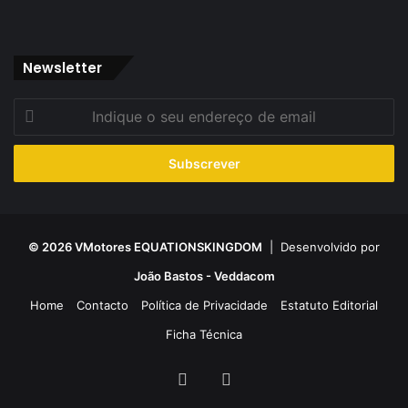
Newsletter
Indique
o
seu
endereço
de
email
© 2026 VMotores EQUATIONSKINGDOM
| Desenvolvido por
João Bastos - Veddacom
Home
Contacto
Política de Privacidade
Estatuto Editorial
Ficha Técnica
Facebook
YouTube