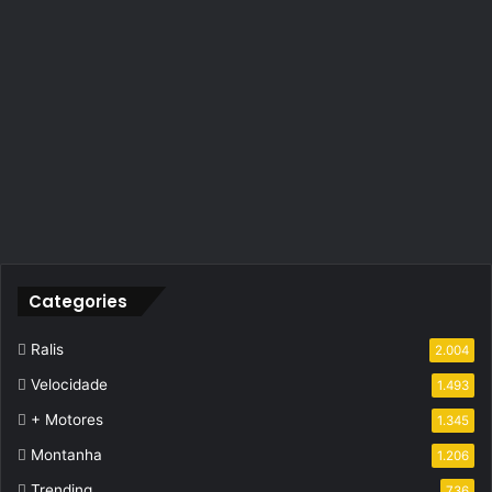
Categories
Ralis
2.004
Velocidade
1.493
+ Motores
1.345
Montanha
1.206
Trending
736