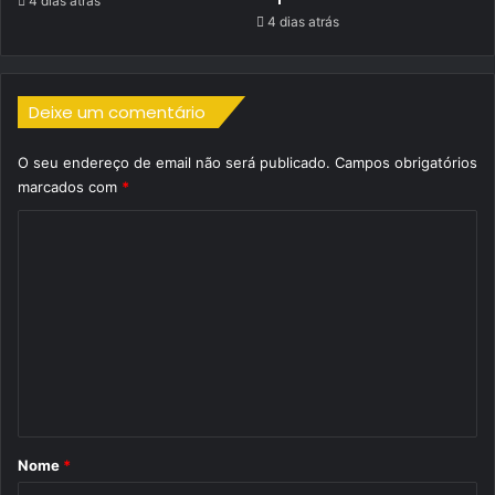
4 dias atrás
4 dias atrás
Deixe um comentário
O seu endereço de email não será publicado.
Campos obrigatórios
marcados com
*
C
o
m
e
n
t
á
r
Nome
*
i