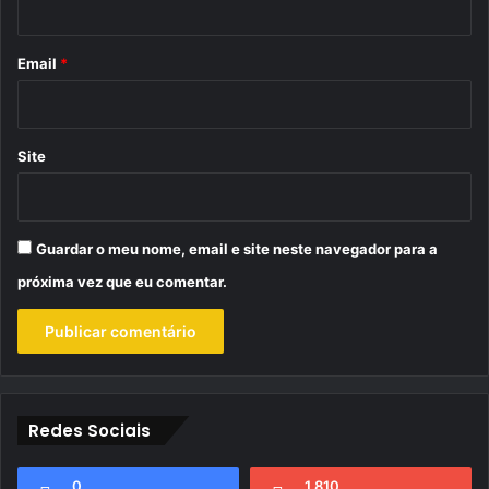
o
*
Email
*
Site
Guardar o meu nome, email e site neste navegador para a
próxima vez que eu comentar.
Redes Sociais
0
1.810