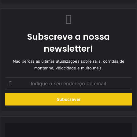
Subscreve a nossa
newsletter!
Não percas as últimas atualizações sobre ralis, corridas de
montanha, velocidade e muito mais.
Indique
o
seu
endereço
de
email
Rampa
da