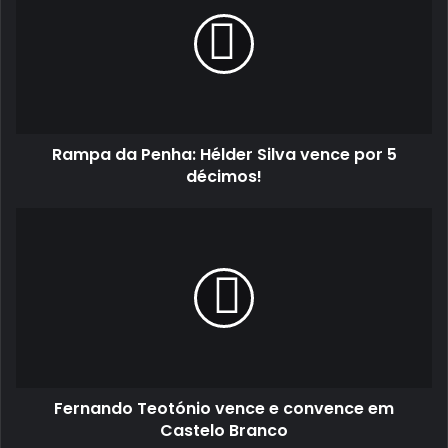
Penha:
Hélder
Silva
vence
por
5
décimos!
Rampa da Penha: Hélder Silva vence por 5
décimos!
Fernando
Teotónio
vence
e
convence
em
Castelo
Branco
Fernando Teotónio vence e convence em
Castelo Branco