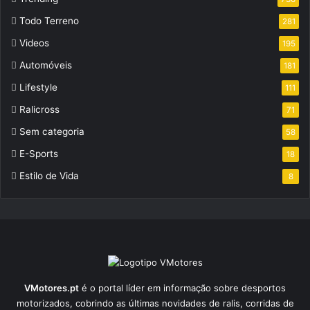
Todo Terreno
281
Videos
195
Automóveis
181
Lifestyle
111
Ralicross
71
Sem categoria
58
E-Sports
18
Estilo de Vida
8
VMotores.pt
é o portal líder em informação sobre desportos
motorizados, cobrindo as últimas novidades de ralis, corridas de