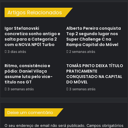
Artigos Relacionados
Igor Stefanovski
Alberto Pereira conquista
concretiza sonho antigo e
Top 2 segundo lugar nos
salta para a Categoria 2
Super Challenge C na
com a NOVA NP01 Turbo
Rampa Capital do Móvel
3 dias atrás
2 semanas atrás
Ritmo, consistência e
TOMÁS PINTO DEIXA TÍTULO
pódio: Daniel Vilaça
PRATICAMENTE
assume luta pelo vice-
CONQUISTADO NA CAPITAL
título nos GT
DO MÓVEL
3 semanas atrás
3 semanas atrás
Deixe um comentário
O seu endereço de email não será publicado.
Campos obrigatórios