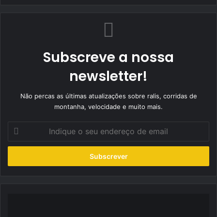
Subscreve a nossa
newsletter!
Não percas as últimas atualizações sobre ralis, corridas de
montanha, velocidade e muito mais.
Indique
o
seu
endereço
de
email
Rali
da