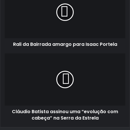
Bairrada
amargo
para
Isaac
Portela
Rali da Bairrada amargo para Isaac Portela
Cláudio
Batista
assinou
uma
“evolução
com
cabeça”
na
Serra
Cláudio Batista assinou uma “evolução com
da
Estrela
cabeça” na Serra da Estrela