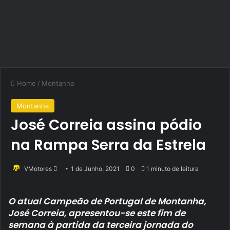
Home
/
Montanha
Montanha
José Correia assina pódio
na Rampa Serra da Estrela
Send
VMotores
1 de Junho, 2021
0
1 minuto de leitura
an
email
O atual Campeão de Portugal de Montanha,
José Correia, apresentou-se este fim de
semana à partida da terceira jornada do