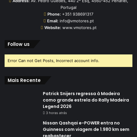
Address:
Av. Pedro Guedes, 440 2º Esq, 4560-452 Penafiel,
Portugal
Phone:
+351 938691317
Email:
info@vmotores.pt
Website:
www.vmotores.pt
Follow us
Error Can not Get Posts, Incorrect account info.
Mais Recente
Patrick Snijers regressa à Madeira
como grande estrela do Rally Madeira
Legend 2026
3 horas atrás
Nissan Qashqai e-POWER entra no
Guinness com viagem de 1.980 km sem
reabastecer