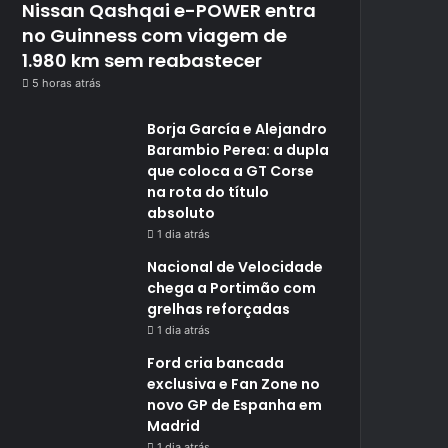
Nissan Qashqai e-POWER entra
no Guinness com viagem de
1.980 km sem reabastecer
5 horas atrás
Borja García e Alejandro
Barambio Perea: a dupla
que coloca a GT Corse
na rota do título
absoluto
1 dia atrás
Nacional de Velocidade
chega a Portimão com
grelhas reforçadas
1 dia atrás
Ford cria bancada
exclusiva e Fan Zone no
novo GP de Espanha em
Madrid
1 dia atrás