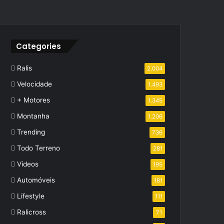
Categories
Ralis
2.004
Velocidade
1.493
+ Motores
1.345
Montanha
1.206
Trending
736
Todo Terreno
281
Videos
195
Automóveis
181
Lifestyle
111
Ralicross
71