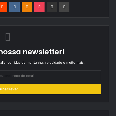
terest
Reddit
VKontakte
Odnoklassniki
Pocket
Partilhar Via Email
Imprimir
nossa newsletter!
alis, corridas de montanha, velocidade e muito mais.