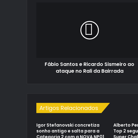
Fábio
Santos
e
Ricardo
Sismeiro
ao
ataque
no
Rali
Fábio Santos e Ricardo Sismeiro ao
da
Bairrada
ataque no Rali da Bairrada
Artigos Relacionados
Igor Stefanovski concretiza
Alberto Pe
sonho antigo e salta para a
Top 2 segu
Categoria 2 com a NOVA NP01
Super Cha