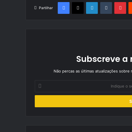
Facebook
X
LinkedIn
Tumblr
Pin
Partilhar
Subscreve a 
Não percas as últimas atualizações sobre r
Indique
o
seu
endereço
de
email