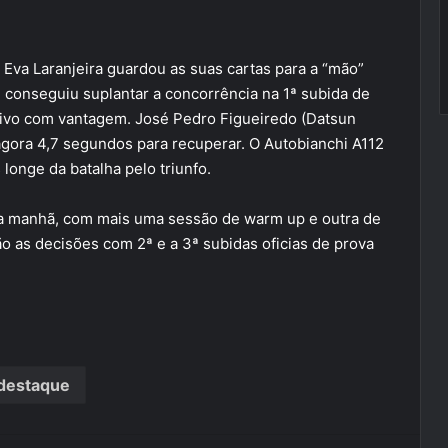
, Eva Laranjeira guardou as suas cartas para a “mão”
e conseguiu suplantar a concorrência na 1ª subida de
isivo com vantagem. José Pedro Figueiredo (Datsun
 agora 4,7 segundos para recuperar. O Autobianchi A112
onge da batalha pelo triunfo.
da manhã, com mais uma sessão de warm up e outra de
rão as decisões com 2ª e a 3ª subidas oficias de prova
destaque