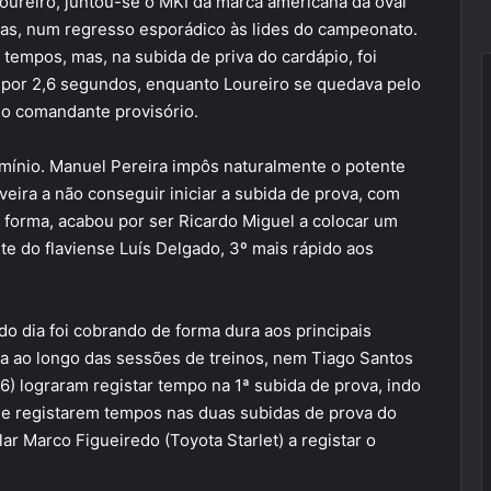
oureiro, juntou-se o MKI da marca americana da oval
has, num regresso esporádico às lides do campeonato.
 tempos, mas, na subida de priva do cardápio, foi
s por 2,6 segundos, enquanto Loureiro se quedava pelo
 o comandante provisório.
mínio. Manuel Pereira impôs naturalmente o potente
veira a não conseguir iniciar a subida de prova, com
forma, acabou por ser Ricardo Miguel a colocar um
te do flaviense Luís Delgado, 3º mais rápido aos
o dia foi cobrando de forma dura aos principais
ça ao longo das sessões de treinos, nem Tiago Santos
) lograram registar tempo na 1ª subida de prova, indo
de registarem tempos nas duas subidas de prova do
r Marco Figueiredo (Toyota Starlet) a registar o