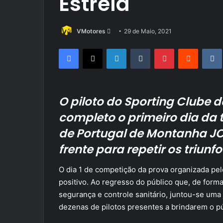
Estrela
Send
VMotores
29 de Maio, 2021
an
Facebook
X
LinkedIn
Tumblr
Pinterest
Reddit
email
O piloto do Sporting Clube 
completo o primeiro dia da
de Portugal de Montanha JC
frente para repetir os triunfo
O dia 1 de competição da prova organizada p
positivo. Ao regresso do público que, de form
segurança e controle sanitário, juntou-se uma
dezenas de pilotos presentes a brindarem o pú