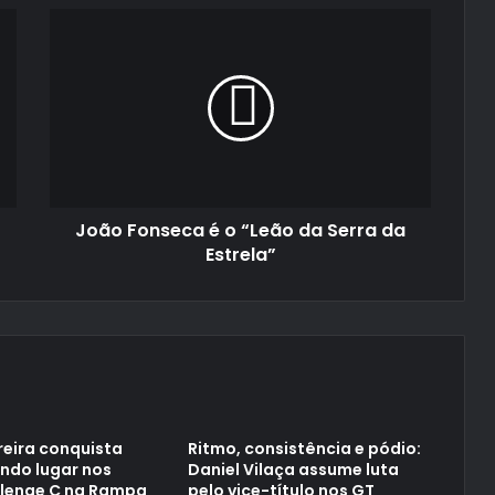
João
Fonseca
é
o
“Leão
da
Serra
da
Estrela”
João Fonseca é o “Leão da Serra da
Estrela”
reira conquista
Ritmo, consistência e pódio:
ndo lugar nos
Daniel Vilaça assume luta
llenge C na Rampa
pelo vice-título nos GT