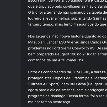
Escort MKII de Fernando Salgueiro e Ricardo L
que é tripulado pelo covilhanense Flávio Saín
O trio foi alternando não comando da tabela de
loureiro a levar a melhor, suplantando Saínha
terceiro tempo, mais lento 4 segundos do que
Nos Legends, não houve história quanto ao do
Mitsubishi Lancer EVO VI e viu ainda Carlos Oli
problemas no Ford Sierra Cosworth RS. Dessa 
bem preparado Peugeot 106 no 2º lugar, à fren
comandos de um Alfa Romeu 156.
Entre os concorrentes da TPM 1300, a dureza d
protagonistas. Depois de lutarem pela lideran
(Citroen AX Sport), nem Rui Gama (Peugeot 106
agora para o dia de amanhã, com a obrigação 
programa de domingo. Dessa forma, foi o regula
melhor tempo nesta taça.