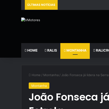
ÚLTIMAS NOTÍCIAS
HOME
RALIS
MONTANHA
RALICR
Home
/
Montanha
/
João Fonseca já lidera na Serra
Montanha
João Fonseca já