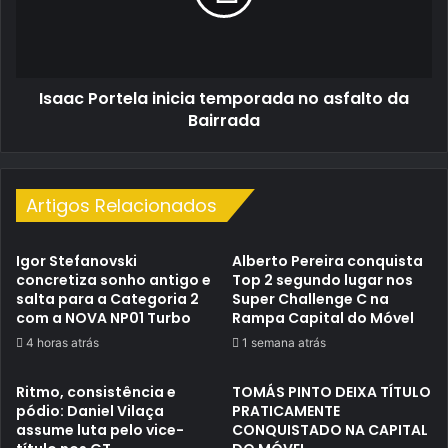
asfalto
da
Bairrada
Isaac Portela inicia temporada no asfalto da
Bairrada
Artigos Relacionados
Igor Stefanovski
Alberto Pereira conquista
concretiza sonho antigo e
Top 2 segundo lugar nos
salta para a Categoria 2
Super Challenge C na
com a NOVA NP01 Turbo
Rampa Capital do Móvel
4 horas atrás
1 semana atrás
Ritmo, consistência e
TOMÁS PINTO DEIXA TÍTULO
pódio: Daniel Vilaça
PRATICAMENTE
assume luta pelo vice-
CONQUISTADO NA CAPITAL