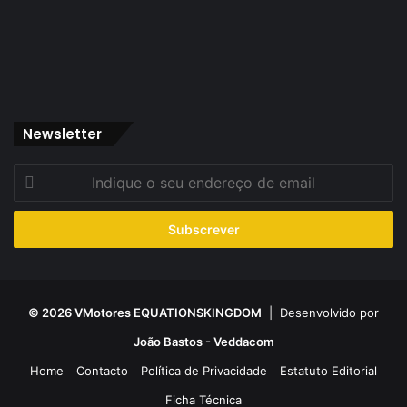
Newsletter
Indique
o
seu
endereço
de
email
© 2026 VMotores EQUATIONSKINGDOM
| Desenvolvido por
João Bastos - Veddacom
Home
Contacto
Política de Privacidade
Estatuto Editorial
Ficha Técnica