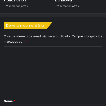
título nos GT
DO MÓVEL
2 semanas atrás
2 semanas atrás
Deixe um comentário
O seu endereço de email não será publicado.
Campos obrigatórios
marcados com
*
C
o
m
e
n
t
á
r
Nome
*