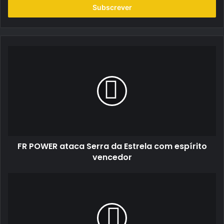
endereço
de
email
FR
POWER
ataca
Serra
da
Estrela
com
espírito
vencedor
FR POWER ataca Serra da Estrela com espírito
vencedor
Isaac
Portela
inicia
temporada
no