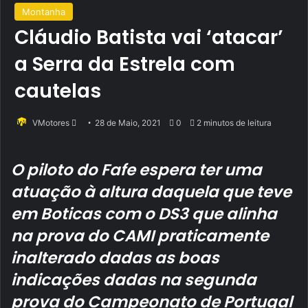
Montanha
Cláudio Batista vai ‘atacar’
a Serra da Estrela com
cautelas
Send
VMotores
28 de Maio, 2021
0
2 minutos de leitura
an
email
O piloto do Fafe espera ter uma
atuação à altura daquela que teve
em Boticas com o DS3 que alinha
na prova do CAMI praticamente
inalterado dadas as boas
indicações dadas na segunda
prova do Campeonato de Portugal