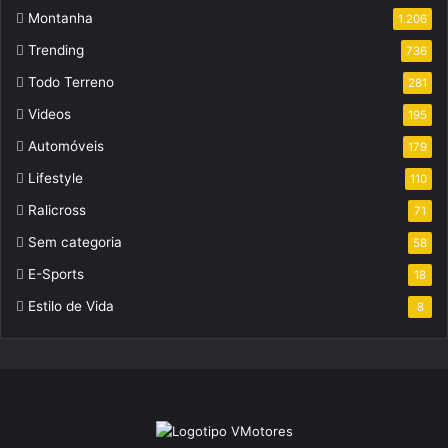
Montanha
1.206
Trending
736
Todo Terreno
281
Videos
195
Automóveis
179
Lifestyle
110
Ralicross
71
Sem categoria
58
E-Sports
18
Estilo de Vida
8