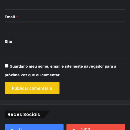
o
*
Email
*
Site
Guardar o meu nome, email e site neste navegador para a
próxima vez que eu comentar.
Redes Sociais
0
1.810