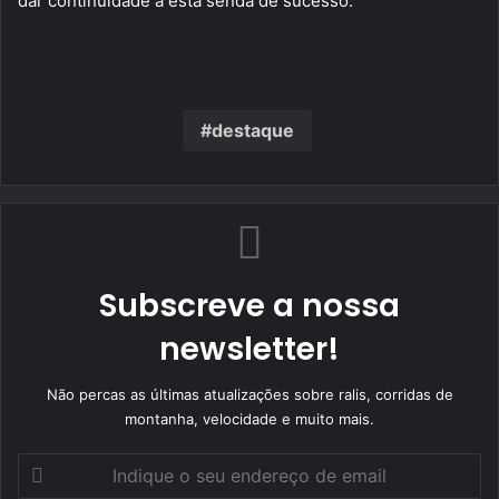
dar continuidade a esta senda de sucesso.
destaque
Subscreve a nossa
newsletter!
Não percas as últimas atualizações sobre ralis, corridas de
montanha, velocidade e muito mais.
Indique
o