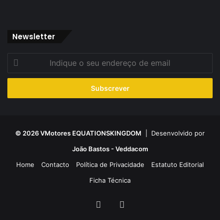
Newsletter
Indique
o
seu
endereço
de
email
© 2026 VMotores EQUATIONSKINGDOM
| Desenvolvido por
João Bastos - Veddacom
Home
Contacto
Política de Privacidade
Estatuto Editorial
Ficha Técnica
Facebook
YouTube