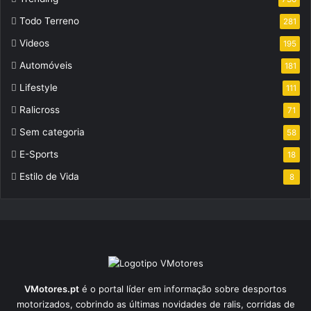
Todo Terreno
281
Videos
195
Automóveis
181
Lifestyle
111
Ralicross
71
Sem categoria
58
E-Sports
18
Estilo de Vida
8
VMotores.pt
é o portal líder em informação sobre desportos
motorizados, cobrindo as últimas novidades de ralis, corridas de