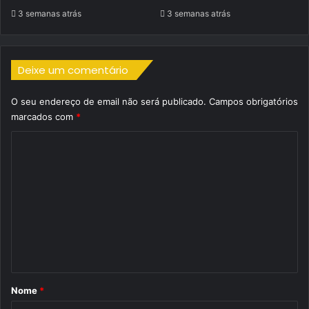
3 semanas atrás
3 semanas atrás
Deixe um comentário
O seu endereço de email não será publicado.
Campos obrigatórios
marcados com
*
C
o
m
e
n
t
á
r
Nome
*
i