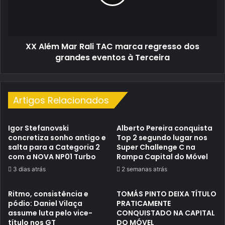
marca
regresso
dos
grandes
XX Além Mar Rali TAC marca regresso dos
eventos
à
grandes eventos à Terceira
Terceira
Artigos Relacionados
Igor Stefanovski
Alberto Pereira conquista
concretiza sonho antigo e
Top 2 segundo lugar nos
salta para a Categoria 2
Super Challenge C na
com a NOVA NP01 Turbo
Rampa Capital do Móvel
3 dias atrás
2 semanas atrás
Ritmo, consistência e
TOMÁS PINTO DEIXA TÍTULO
pódio: Daniel Vilaça
PRATICAMENTE
assume luta pelo vice-
CONQUISTADO NA CAPITAL
título nos GT
DO MÓVEL