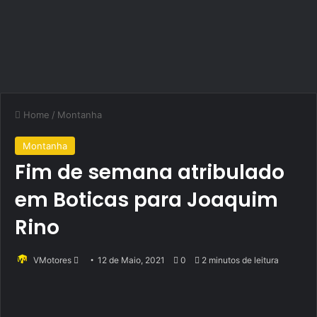
Home
/
Montanha
Montanha
Fim de semana atribulado
em Boticas para Joaquim
Rino
Send
VMotores
12 de Maio, 2021
0
2 minutos de leitura
an
email