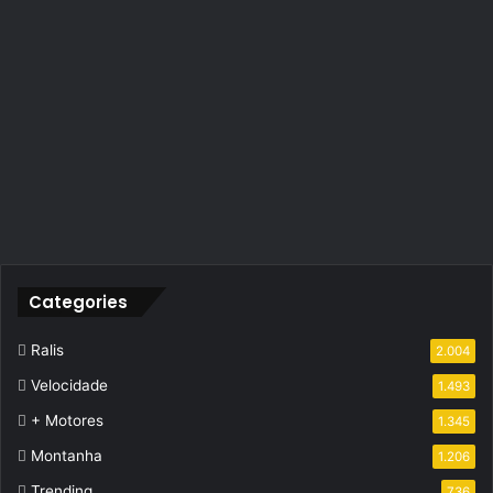
Categories
Ralis
2.004
Velocidade
1.493
+ Motores
1.345
Montanha
1.206
Trending
736