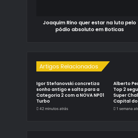
pelo
pódio
absoluto
Joaquim Rino quer estar na luta pelo
em
Boticas
pódio absoluto em Boticas
Artigos Relacionados
Igor Stefanovski concretiza
Alberto Pe
sonho antigo e salta para a
Top 2 segu
Categoria 2 com a NOVA NP01
Super Cha
Turbo
Capital do
42 minutos atrás
1 semana at