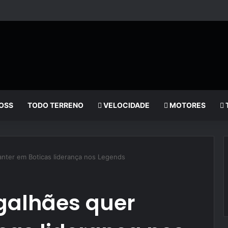
OSS
TODO TERRENO
VELOCIDADE
MOTORES
nter em Boticas liderança nos Legends
galhães quer