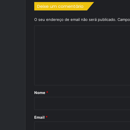
Deixe um comentário
O seu endereço de email não será publicado.
Campos
C
o
m
e
n
t
á
r
Nome
*
i
o
*
Email
*