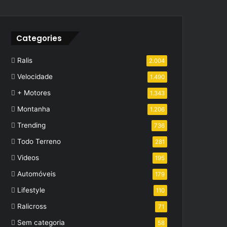
Categories
Ralis
2.004
Velocidade
1.490
+ Motores
1.343
Montanha
1.206
Trending
736
Todo Terreno
281
Videos
195
Automóveis
179
Lifestyle
110
Ralicross
71
Sem categoria
58