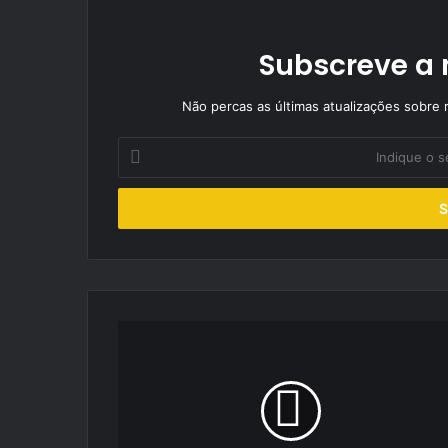
Subscreve a 
Não percas as últimas atualizações sobre r
Indique
o
seu
endereço
de
email
Joaquim
Rino
quer
estar
na
luta