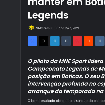
manter em Boti
Legends
Send
VMotores
7 de Maio, 2021
an
Facebook
X
LinkedIn
Tumblr
Pinterest
Reddit
email
O piloto da MNE Sport lidera
Campeonato Legends de Mon
posição em Boticas. O seu
intervenção profunda no e
arranque da temporada na 
O bom resultado obtido no arranque do camp