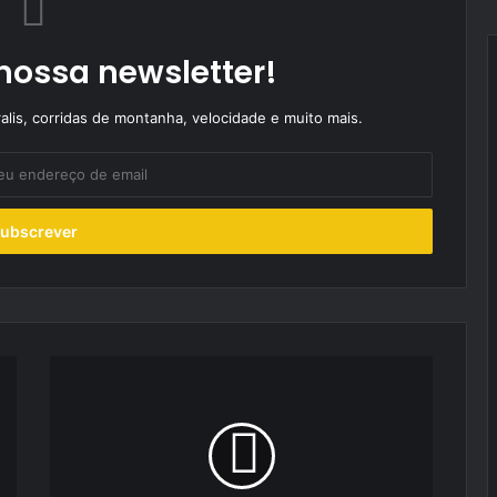
nossa newsletter!
alis, corridas de montanha, velocidade e muito mais.
Rui
Rijo
em
Serpa
com
o