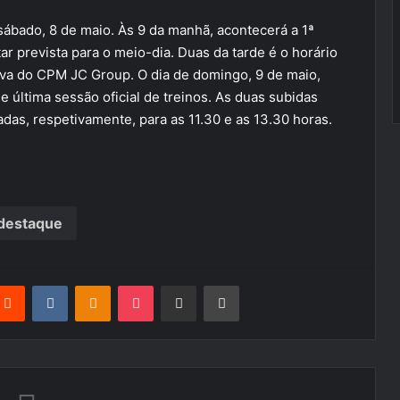
ábado, 8 de maio. Às 9 da manhã, acontecerá a 1ª
tar prevista para o meio-dia. Duas da tarde é o horário
rova do CPM JC Group. O dia de domingo, 9 de maio,
 última sessão oficial de treinos. As duas subidas
zadas, respetivamente, para as 11.30 e as 13.30 horas.
destaque
terest
Reddit
VKontakte
Odnoklassniki
Pocket
Partilhar Via Email
Imprimir