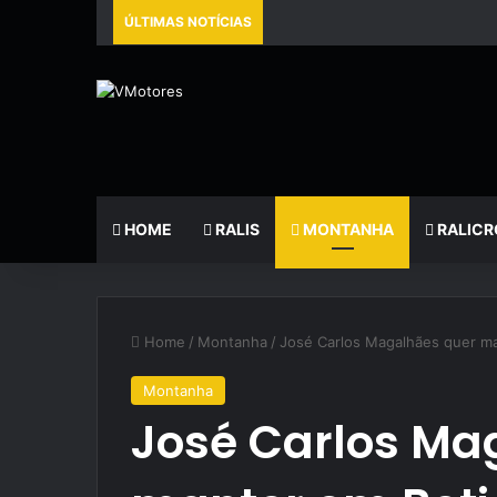
ÚLTIMAS NOTÍCIAS
HOME
RALIS
MONTANHA
RALICR
Home
/
Montanha
/
José Carlos Magalhães quer ma
Montanha
José Carlos Ma