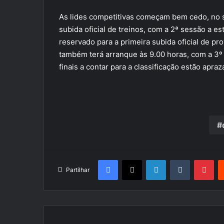
As lides competitivas começam bem cedo, no s
subida oficial de treinos, com a 2ª sessão a es
reservado para a primeira subida oficial de p
também terá arranque às 9.00 horas, com a 3º e
finais a contar para a classificação estão apra
Facebook
X
LinkedIn
Tumblr
Pin
Partilhar