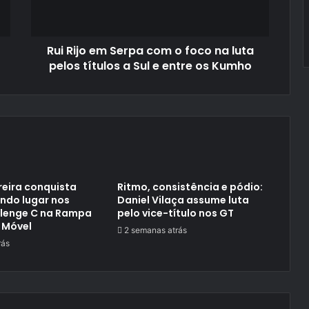
foco
na
luta
Rui Rijo em Serpa com o foco na luta
pelos
títulos
pelos títulos a Sul e entre os Kumho
a
Sul
e
entre
os
Kumho
reira conquista
Ritmo, consistência e pódio:
ndo lugar nos
Daniel Vilaça assume luta
llenge C na Rampa
pelo vice-título nos GT
 Móvel
2 semanas atrás
rás