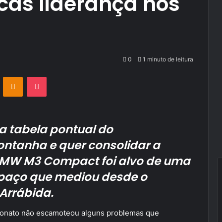
cas liderança nos
0
1 minuto de leitura
VKontakte
Odnoklassniki
Pocket
 a tabela pontual do
tanha e quer consolidar a
 BMW M3 Compact foi alvo de uma
spaço que mediou desde o
Arrábida.
eonato não escamoteou alguns problemas que