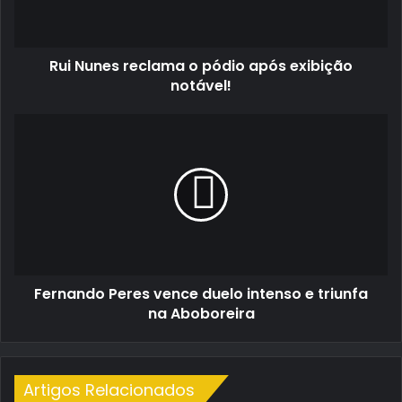
exibição
notável!
Rui Nunes reclama o pódio após exibição
notável!
Fernando
Peres
vence
duelo
intenso
e
triunfa
na
Aboboreira
Fernando Peres vence duelo intenso e triunfa
na Aboboreira
Artigos Relacionados