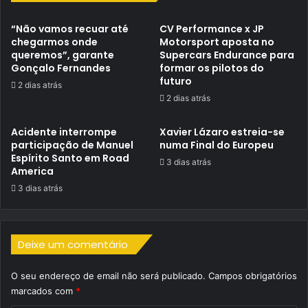
“Não vamos recuar até
CV Performance x JP
chegarmos onde
Motorsport aposta no
queremos”, garante
Supercars Endurance para
Gonçalo Fernandes
formar os pilotos do
futuro
2 dias atrás
2 dias atrás
Acidente interrompe
Xavier Lázaro estreia-se
participação de Manuel
numa Final do Europeu
Espírito Santo em Road
3 dias atrás
America
3 dias atrás
Deixe um comentário
O seu endereço de email não será publicado.
Campos obrigatórios
marcados com
*