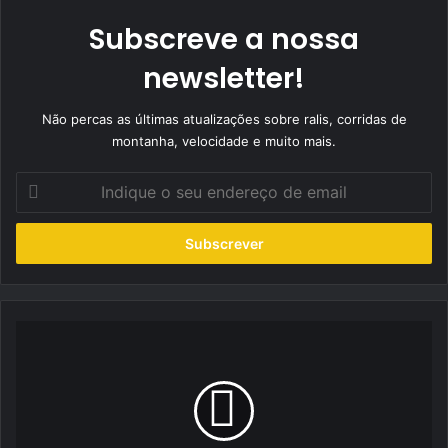
Subscreve a nossa
newsletter!
Não percas as últimas atualizações sobre ralis, corridas de
montanha, velocidade e muito mais.
Indique
o
seu
endereço
de
email
Rui
Nunes
reclama
o
pódio
após