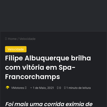
Home
/
Velocidade
Velocidade
Filipe Albuquerque brilha
com vitória em Spa-
Francorchamps
Send
VMotores
1 de Maio, 2021
0
1 minuto de leitura
an
email
Foi mais uma corrida eximia de