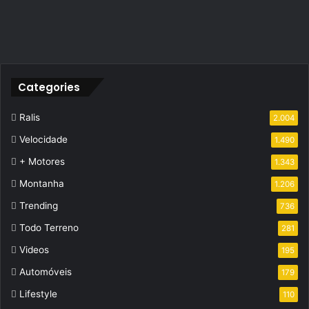
Categories
Ralis
2.004
Velocidade
1.490
+ Motores
1.343
Montanha
1.206
Trending
736
Todo Terreno
281
Videos
195
Automóveis
179
Lifestyle
110