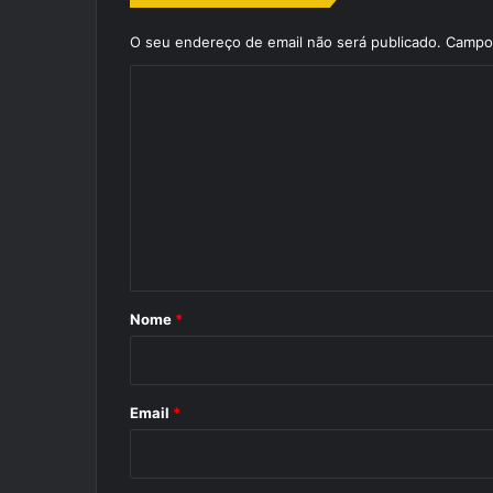
O seu endereço de email não será publicado.
Campos
C
o
m
e
n
t
á
r
Nome
*
i
o
*
Email
*