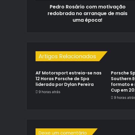
Pedro Rosário com motivação
uma
época!
redobrada no arranque de mais
uma época!
Artigos Relacionados
AF Motorsport estreia-se nas
Porsche Sp
12 Horas Porsche de Spa
Southern 
liderada por Dylan Pereira
formato e 
Cup em 20
9 horas atrás
9 horas atrá
Deixe um comentário