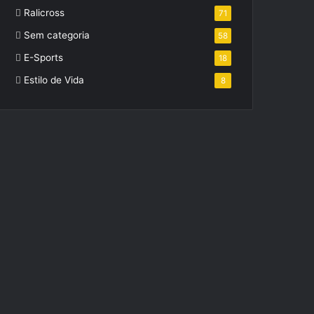
Ralicross
71
Sem categoria
58
E-Sports
18
Estilo de Vida
8