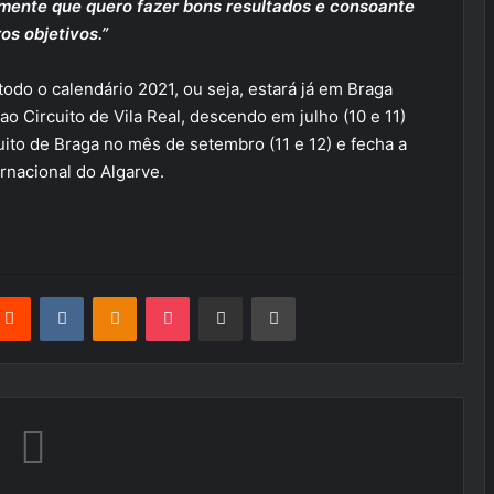
mente que quero fazer bons resultados e consoante
os objetivos.”
odo o calendário 2021, ou seja, estará já em Braga
ao Circuito de Vila Real, descendo em julho (10 e 11)
uito de Braga no mês de setembro (11 e 12) e fecha a
rnacional do Algarve.
terest
Reddit
VKontakte
Odnoklassniki
Pocket
Partilhar Via Email
Imprimir