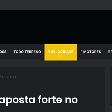
OSS
TODO TERRENO
VELOCIDADE
MOTORES
no CPV 1300
aposta forte no