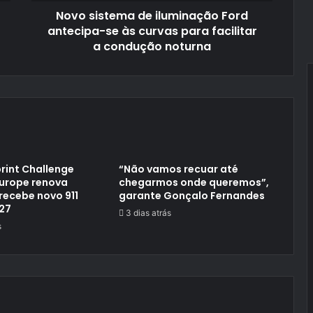
Novo sistema de iluminação Ford
para
facilitar
antecipa-se às curvas para facilitar
a
a condução noturna
condução
noturna
rint Challenge
“Não vamos recuar até
Europe renova
chegarmos onde queremos”,
recebe novo 911
garante Gonçalo Fernandes
27
3 dias atrás
s