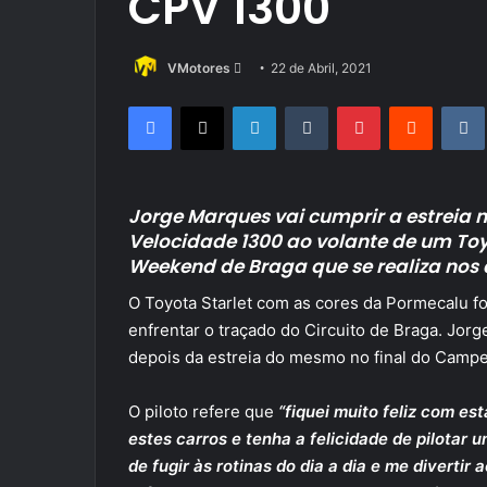
CPV 1300
Send
VMotores
22 de Abril, 2021
an
Facebook
X
LinkedIn
Tumblr
Pinterest
Reddit
email
Jorge Marques vai cumprir a estreia
Velocidade 1300 ao volante de um Toyo
Weekend de Braga que se realiza nos d
O Toyota Starlet com as cores da Pormecalu fo
enfrentar o traçado do Circuito de Braga. Jor
depois da estreia do mesmo no final do Campe
O piloto refere que
“fiquei muito feliz com e
estes carros e tenha a felicidade de pilotar 
de fugir às rotinas do dia a dia e me divertir