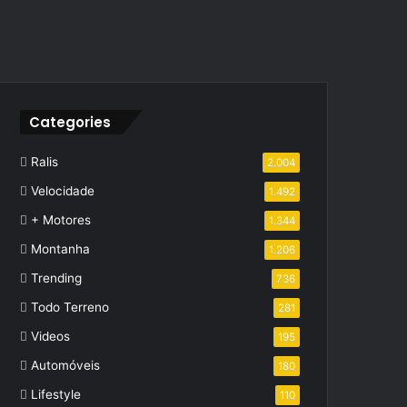
Categories
Ralis
2.004
Velocidade
1.492
+ Motores
1.344
Montanha
1.206
Trending
736
Todo Terreno
281
Videos
195
Automóveis
180
Lifestyle
110