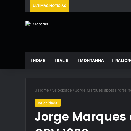
ÚLTIMAS NOTÍCIAS
HOME
RALIS
MONTANHA
RALICR
Home
/
Velocidade
/
Jorge Marques aposta forte 
Velocidade
Jorge Marques 