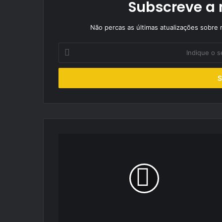
Subscreve a 
Não percas as últimas atualizações sobre r
Indique
o
seu
endereço
de
email
Pedro
Rosário
com
motivação
redobrada
no
arranque
de
mais