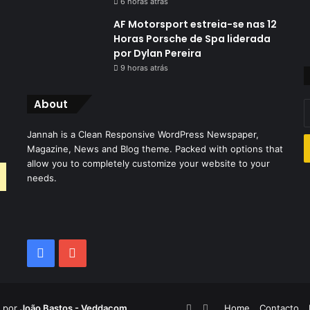
6 horas atrás
AF Motorsport estreia-se nas 12
Horas Porsche de Spa liderada
por Dylan Pereira
9 horas atrás
About
I
o
Jannah is a Clean Responsive WordPress Newspaper,
s
Magazine, News and Blog theme. Packed with options that
e
allow you to completely customize your website to your
d
needs.
e
Facebook
YouTube
Facebook
YouTube
 por
João Bastos - Veddacom
Home
Contacto