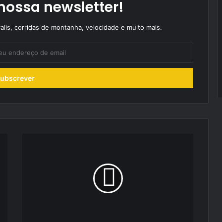
nossa newsletter!
alis, corridas de montanha, velocidade e muito mais.
Novo
sistema
de
iluminação
Ford
antecipa-
se
às
curvas