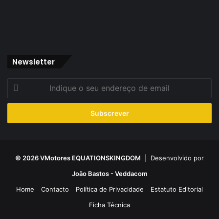
Newsletter
Indique
o
seu
endereço
de
email
© 2026 VMotores EQUATIONSKINGDOM
| Desenvolvido por
João Bastos - Veddacom
Home
Contacto
Política de Privacidade
Estatuto Editorial
Ficha Técnica