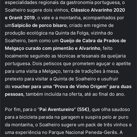
especialidades regionais da gastronomia portuguesa, o
Soalheiro sugere dois vinhos,
Clássico Alvarinho 2020
e
Granit
2019
, o vale e a montanha, acompanhados por
um
Salpicão de porco bísaro
, criado em regime de
produção ecológica na Quinta da Folga, vizinha do
Soalheiro, bem como um
Queijo de Cabra da Prados de
Melgaço curado com pimentão e Alvarinho
, feito
localmente seguindo as técnicas artesanais da queijaria
portuguesa. Dois petiscos que prometem aguçar o apetite
para uma visita a Melgaço, terra de tradições à mesa,
pretexto para visitar a Quinta de Soalheiro e usufruir
do
voucher para uma “Prova de Vinho Origem” para duas
pessoas,
também incluída na oferta, até ao final do ano.
Por fim, para o “
Pai Aventureiro” (55€)
, que olha saudoso
para a bicicleta parada na garagem e suspira pelo ar puro
da montanha, o Soalheiro sugere um pack de três vinhos e
uma experiência no Parque Nacional Peneda-Gerês. A