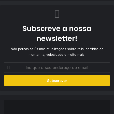
Subscreve a nossa
newsletter!
Não percas as últimas atualizações sobre ralis, corridas de
montanha, velocidade e muito mais.
Indique
o
seu
endereço
de
email
PEUGEOT
alcança
resultado