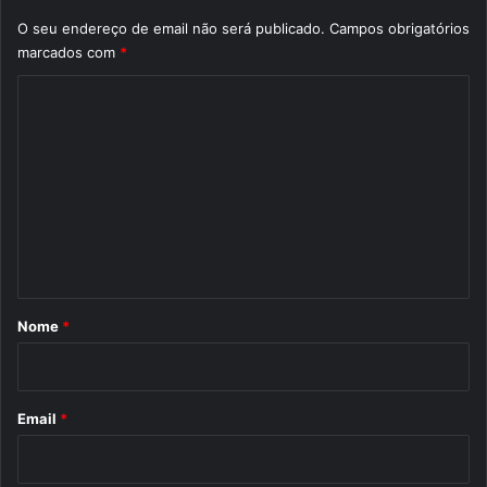
O seu endereço de email não será publicado.
Campos obrigatórios
marcados com
*
C
o
m
e
n
t
á
r
Nome
*
i
o
*
Email
*