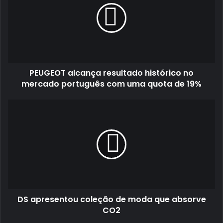
histórico
no
mercado
português
com
uma
PEUGEOT alcança resultado histórico no
quota
de
mercado português com uma quota de 19%
19%
DS
apresentou
coleção
de
moda
que
absorve
CO2
DS apresentou coleção de moda que absorve
CO2