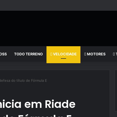
OSS
TODO TERRENO
VELOCIDADE
MOTORES
 defesa do título de Fórmula E
inicia em Riade