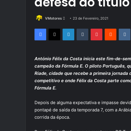
defesa do títul
Send
VMotores
23 de Fevereiro, 2021
an
Facebook
X
LinkedIn
Tumblr
Pinterest
Reddit
email
António Félix da Costa inicia este fim-de-sem
campeão da Fórmula E. O piloto Português, 
Riade, cidade que recebe a primeira jornada
competitivo e onde Félix da Costa parte com
Fórmula E.
Depois de alguma expectativa e impasse devid
pontapé de saída da temporada 7, com a Arábia
corrida da época.