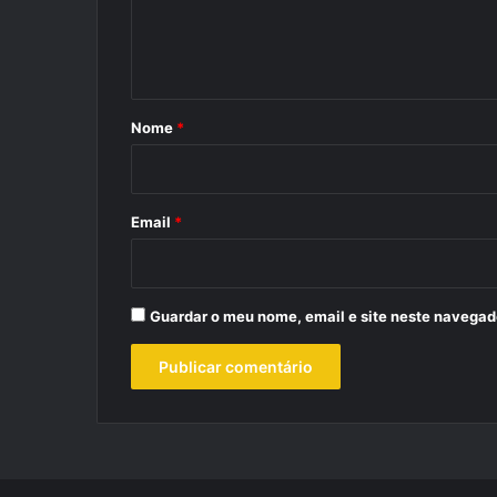
n
t
á
r
Nome
*
i
o
*
Email
*
Guardar o meu nome, email e site neste navegad