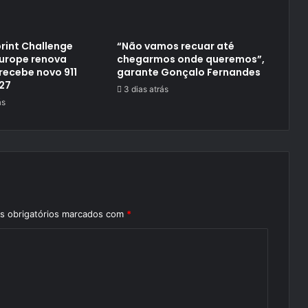
rint Challenge
“Não vamos recuar até
Europe renova
chegarmos onde queremos”,
recebe novo 911
garante Gonçalo Fernandes
27
3 dias atrás
ás
 obrigatórios marcados com
*