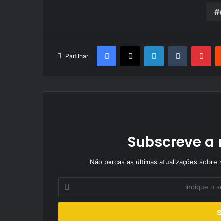
Facebook
X
LinkedIn
Tumblr
Pin
Partilhar
Subscreve a 
Não percas as últimas atualizações sobre r
Indique
o
seu
endereço