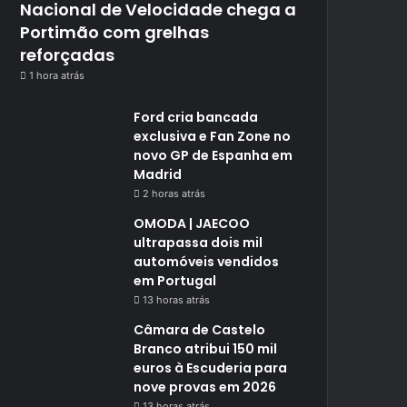
Nacional de Velocidade chega a
Portimão com grelhas
reforçadas
1 hora atrás
Ford cria bancada
exclusiva e Fan Zone no
novo GP de Espanha em
Madrid
2 horas atrás
OMODA | JAECOO
ultrapassa dois mil
automóveis vendidos
em Portugal
13 horas atrás
Câmara de Castelo
Branco atribui 150 mil
euros à Escuderia para
nove provas em 2026
13 horas atrás