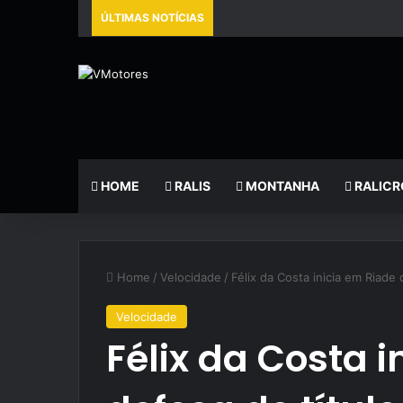
ÚLTIMAS NOTÍCIAS
HOME
RALIS
MONTANHA
RALICR
Home
/
Velocidade
/
Félix da Costa inicia em Riade
Velocidade
Félix da Costa 