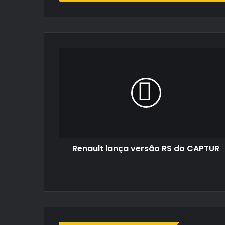
de
email
Renault
lança
versão
RS
do
CAPTUR
Renault lança versão RS do CAPTUR