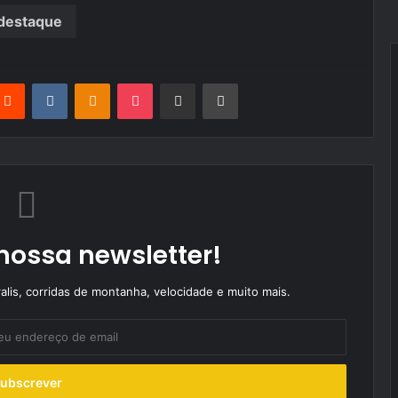
destaque
terest
Reddit
VKontakte
Odnoklassniki
Pocket
Partilhar Via Email
Imprimir
nossa newsletter!
alis, corridas de montanha, velocidade e muito mais.