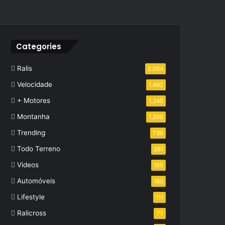
Categories
Ralis
2.004
Velocidade
1.492
+ Motores
1.345
Montanha
1.206
Trending
736
Todo Terreno
281
Videos
195
Automóveis
180
Lifestyle
111
Ralicross
71