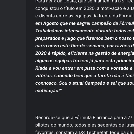
Para Félix da Costa, que se mantem na DS Tech
conquistou o título em 2020, a motivação é a
e disputa entre as equipas da frente da Fórmul
em Agosto que me sagrei campeão da Fórmula 
Trabalhámos intensamente durante todos est
preparados e julgo que fizemos bem o nosso 
carro novo este fim-de-semana, por razões de
2020 é rápido, eficiente na gestão de energ
algumas equipas trazem já para esta primeira
Riade e vou entrar em pista com a vontade e
vitórias, sabendo bem que a tarefa não é fác
connosco. Sou o atual Campeão e sei que sou
motivação!”
Recorde-se que a Fórmula E arranca para a 7ª
pilotos do mundo, todos eles sedentos de lutar 
favoritas, constam a DS Techeetah (equipa de