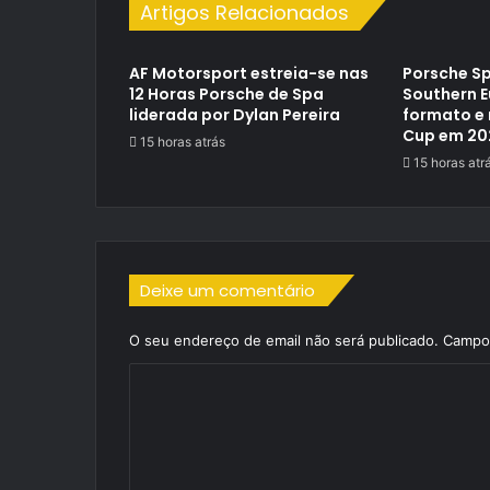
Artigos Relacionados
AF Motorsport estreia-se nas
Porsche Sp
12 Horas Porsche de Spa
Southern 
liderada por Dylan Pereira
formato e 
Cup em 20
15 horas atrás
15 horas atr
Deixe um comentário
O seu endereço de email não será publicado.
Campos
C
o
m
e