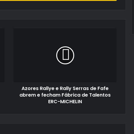
Azores
Rallye
e
Rally
Serras
de
Fafe
abrem
e
Azores Rallye e Rally Serras de Fafe
fecham
Fábrica
abrem e fecham Fábrica de Talentos
de
ERC-MICHELIN
Talentos
ERC-
MICHELIN