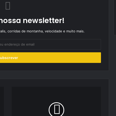
nossa newsletter!
alis, corridas de montanha, velocidade e muito mais.
Peugeot
anuncia
os
7
pilotos