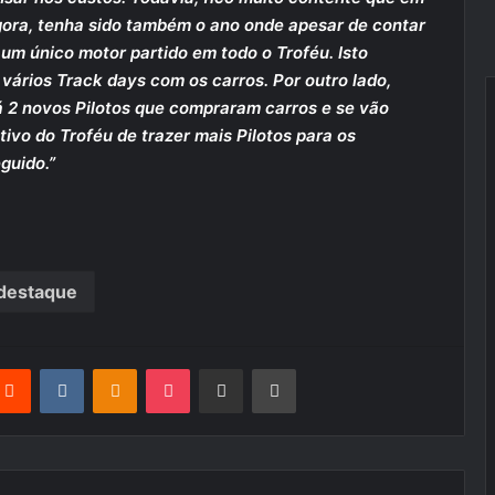
gora, tenha sido também o ano onde apesar de contar
um único motor partido em todo o Troféu. Isto
vários Track days com os carros. Por outro lado,
 2 novos Pilotos que compraram carros e se vão
ivo do Troféu de trazer mais Pilotos para os
guido.”
destaque
terest
Reddit
VKontakte
Odnoklassniki
Pocket
Partilhar Via Email
Imprimir