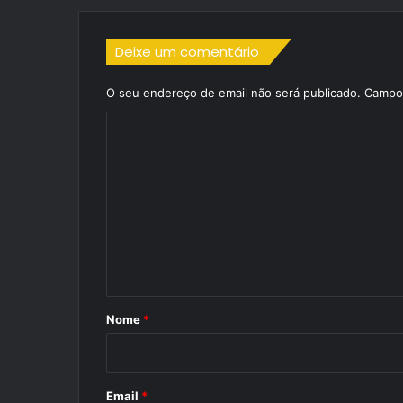
Deixe um comentário
O seu endereço de email não será publicado.
Campos
C
o
m
e
n
t
á
r
Nome
*
i
o
*
Email
*