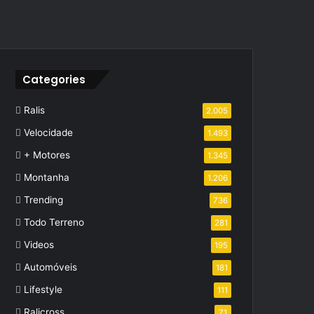
Categories
Ralis
2.005
Velocidade
1.493
+ Motores
1.345
Montanha
1.206
Trending
736
Todo Terreno
281
Videos
195
Automóveis
181
Lifestyle
111
Ralicross
71