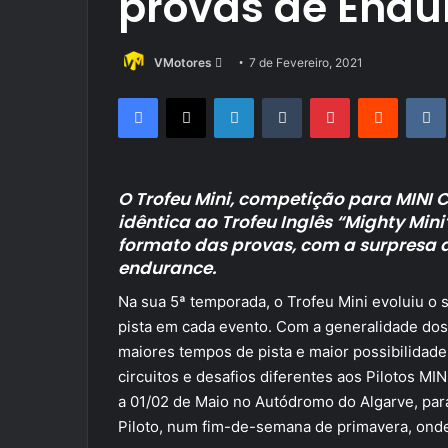
provas de Endu
Send
VMotores
7 de Fevereiro, 2021
an
Facebook
X
LinkedIn
Tumblr
Pinterest
Reddit
email
O Trofeu Mini, competição para MINI 
idêntica ao Trofeu Inglês “Mighty Mini
formato das provas, com a surpresa d
endurance.
Na sua 5ª temporada, o Trofeu Mini evoluiu o
pista em cada evento. Com a generalidade do
maiores tempos de pista e maior possibilidade 
circuitos e desafios diferentes aos Pilotos MIN
a 01/02 de Maio no Autódromo do Algarve, par
Piloto, num fim-de-semana de primavera, ond