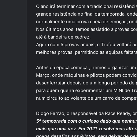
O ano irá terminar com a tradicional resistên
grande resistência no final da temporada, onde
normalmente uma prova cheia de emoção, onde 
Nos últimos anos, temos assistido a provas co
até à bandeira de xadrez.
Agora com 5 provas anuais, o Trofeu voltará a
melhores provas, permitindo as equipas faltar
Antes da época começar, iremos organizar um d
Março, onde máquinas e pilotos podem convid
desenferrujar depois de um longo período de 
para quem queira experimentar um MINI de Tr
num circuito ao volante de um carro de compet
Diogo Ferrão, o responsável da Race Ready, pr
5º temporada com o curioso dado que nenhum
mais que uma vez. Em 2021, resolvemos alter
novos desafios aos Pilotos, sem deixar de pe