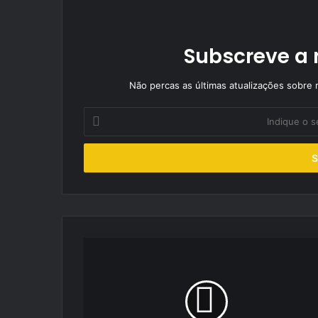
Subscreve a 
Não percas as últimas atualizações sobre r
Indique
o
seu
endereço
de
email
Open
de
Portugal
sobe
a