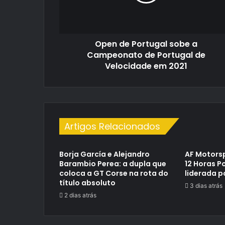
Campeonato
de
Portugal
de
Open de Portugal sobe a
Velocidade
em
Campeonato de Portugal de
2021
Velocidade em 2021
Artigos Relacionados
Borja García e Alejandro
AF Motorsp
Barambio Perea: a dupla que
12 Horas P
coloca a GT Corse na rota do
liderada p
título absoluto
3 dias atrás
2 dias atrás