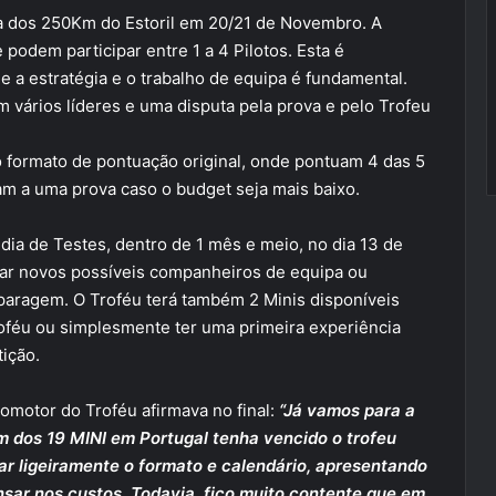
cia dos 250Km do Estoril em 20/21 de Novembro. A
 podem participar entre 1 a 4 Pilotos. Esta é
a estratégia e o trabalho de equipa é fundamental.
m vários líderes e uma disputa pela prova e pelo Trofeu
o formato de pontuação original, onde pontuam 4 das 5
am a uma prova caso o budget seja mais baixo.
ia de Testes, dentro de 1 mês e meio, no dia 13 de
ar novos possíveis companheiros de equipa ou
paragem. O Troféu terá também 2 Minis disponíveis
oféu ou simplesmente ter uma primeira experiência
ição.
omotor do Troféu afirmava no final:
“Já vamos para a
 dos 19 MINI em Portugal tenha vencido o trofeu
ar ligeiramente o formato e calendário, apresentando
nsar nos custos. Todavia, fico muito contente que em