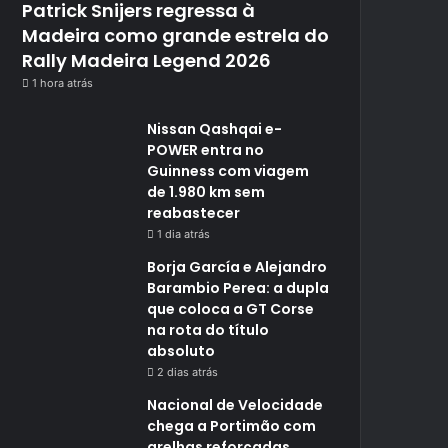
Patrick Snijers regressa à
Madeira como grande estrela do
Rally Madeira Legend 2026
1 hora atrás
Nissan Qashqai e-
POWER entra no
Guinness com viagem
de 1.980 km sem
reabastecer
1 dia atrás
Borja García e Alejandro
Barambio Perea: a dupla
que coloca a GT Corse
na rota do título
absoluto
2 dias atrás
Nacional de Velocidade
chega a Portimão com
grelhas reforçadas