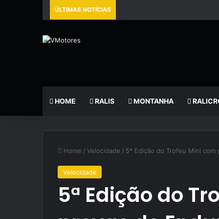
ÚLTIMAS NOTÍCIAS
HOME
RALIS
MONTANHA
RALICR
Home
/
Velocidade
/
5ª Edição do Trofeu Mini com
Velocidade
5ª Edição do Tr