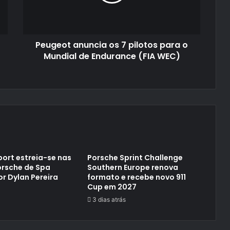
para
o
Mundial
de
Peugeot anuncia os 7 pilotos para o
Endurance
(FIA
Mundial de Endurance (FIA WEC)
WEC)
ort estreia-se nas
Porsche Sprint Challenge
orsche de Spa
Southern Europe renova
or Dylan Pereira
formato e recebe novo 911
Cup em 2027
3 dias atrás