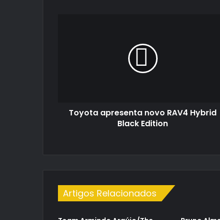
Toyota
apresenta
novo
RAV4
Hybrid
Black
Edition
Toyota apresenta novo RAV4 Hybrid
Black Edition
Artigos Relacionados