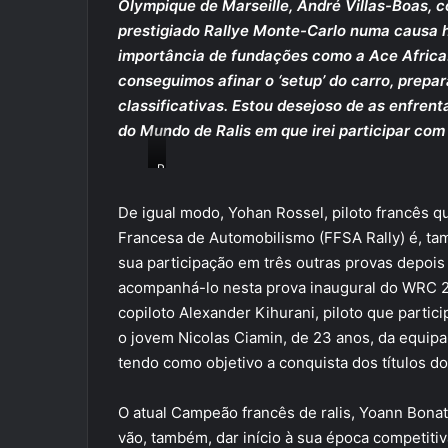
Olympique de Marseille, André Villas-Boas, 
prestigiado Rallye Monte-Carlo numa causa h
importância de fundações como a Ace Africa.
conseguimos afinar o ‘setup’ do carro, prepa
classificativas. Estou desejoso de as enfre
do Mundo de Ralis em que irei participar com 
P
H
O
De igual modo, Yohan Rossel, piloto francês q
T
Francesa de Automobilismo (FFSA Rally) é, t
O
sua participação em três outras provas depois
:
acompanhá-lo nesta prova inaugural do WRC 2
A
U
copiloto Alexander Kihurani, piloto que parti
R
o jovem Nicolas Ciamin, de 23 anos, da equipa 
E
tendo como objetivo a conquista dos títulos 
L
I
E
O atual Campeão francês de ralis, Yoann Bonat
N
vão, também, dar início à sua época competit