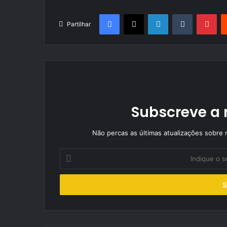
Facebook
X
LinkedIn
Tumblr
Pin
Partilhar
Subscreve a 
Não percas as últimas atualizações sobre r
Indique
o
seu
endereço
de
email