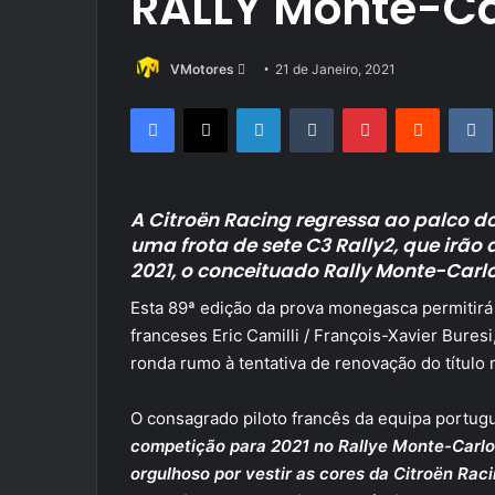
RALLY Monte-Ca
Send
VMotores
21 de Janeiro, 2021
an
Facebook
X
LinkedIn
Tumblr
Pinterest
Reddit
email
A Citroën Racing regressa ao palco 
uma frota de sete C3 Rally2, que irão
2021, o conceituado Rally Monte-Carlo
Esta 89ª edição da prova monegasca permitirá
franceses Eric Camilli / François-Xavier Bures
ronda rumo à tentativa de renovação do título
O consagrado piloto francês da equipa portug
competição para 2021 no Rallye Monte-Carlo 
orgulhoso por vestir as cores da Citroën Rac