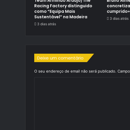
Team Armindo Araújo/The
Bruno Alme
Racing Factory distinguido
concretiza
como “Equipa Mais
cumprido»
Sustentável” na Madeira
3 dias atrás
3 dias atrás
Deixe um comentário
O seu endereço de email não será publicado.
Campos
C
o
m
e
n
t