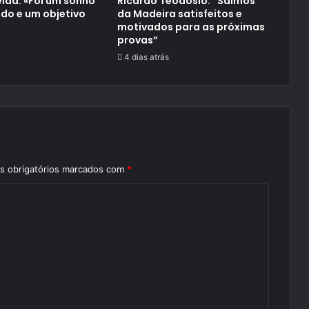
ida: «Foi um sonho
Ricardo Teodósio: “Saímos
do e um objetivo
da Madeira satisfeitos e
motivados para as próximas
provas”
4 dias atrás
 obrigatórios marcados com
*