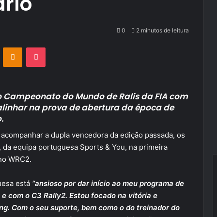
rlo
0
2 minutos de leitura
VKontakte
Odnoklassniki
Pocket
do Campeonato do Mundo de Ralis da FIA com
 alinhar na prova de abertura da época de
.
 acompanhar a dupla vencedora da edição passada, os
i, da equipa portuguesa Sports & You, na primeira
 no WRC2.
uesa está
“ansioso por dar início ao meu programa de
e com o C3 Rally2. Estou focado na vitória e
ing. Com o seu suporte, bem como o do treinador do