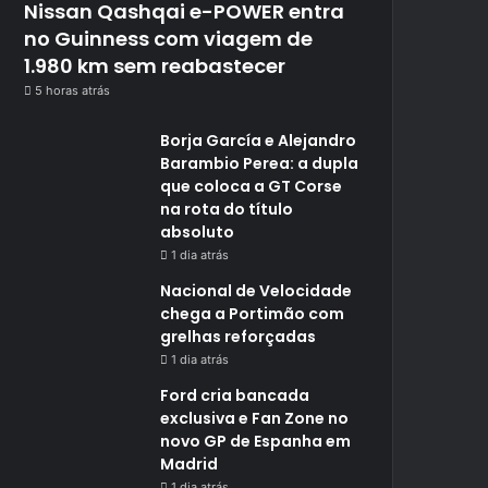
Nissan Qashqai e-POWER entra
no Guinness com viagem de
1.980 km sem reabastecer
5 horas atrás
Borja García e Alejandro
Barambio Perea: a dupla
que coloca a GT Corse
na rota do título
absoluto
1 dia atrás
Nacional de Velocidade
chega a Portimão com
grelhas reforçadas
1 dia atrás
Ford cria bancada
exclusiva e Fan Zone no
novo GP de Espanha em
Madrid
1 dia atrás