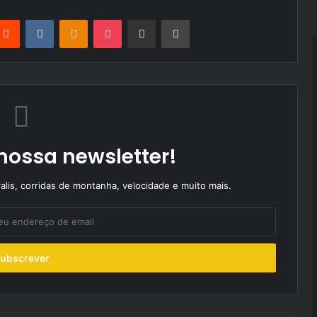
terest
Reddit
VKontakte
Odnoklassniki
Pocket
Partilhar Via Email
Imprimir
nossa newsletter!
alis, corridas de montanha, velocidade e muito mais.