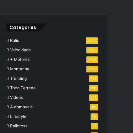
Categories
Ralis
2.004
Velocidade
1.493
+ Motores
1.345
Montanha
1.206
Trending
736
Todo Terreno
281
Videos
195
Automóveis
181
Lifestyle
111
Ralicross
71