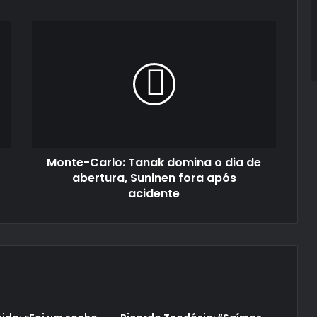
Monte-
Carlo:
Tanak
domina
o
dia
de
abertura,
Suninen
Monte-Carlo: Tanak domina o dia de
fora
após
abertura, Suninen fora após
acidente
acidente