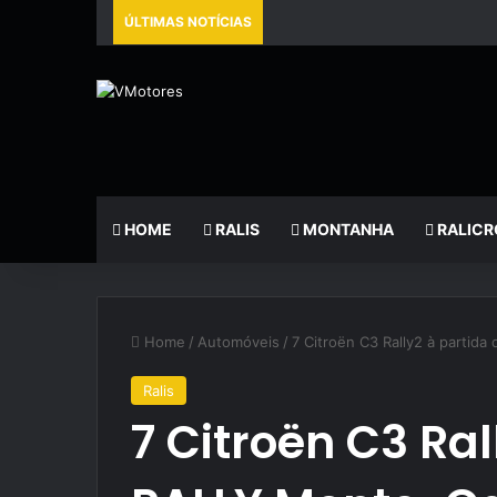
ÚLTIMAS NOTÍCIAS
HOME
RALIS
MONTANHA
RALICR
Home
/
Automóveis
/
7 Citroën C3 Rally2 à partid
Ralis
7 Citroën C3 Ral