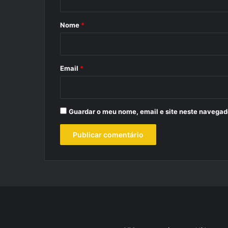
á
r
Nome
*
i
o
*
Email
*
Guardar o meu nome, email e site neste navegad