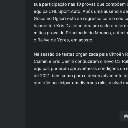
V
sua participação nas 10 provas que compõem 
I
equipa CHL Sport Auto. Após uma ausência de 
A
L
Giacomo Ogliari está de regresso com o seu co
A
Vanneste / Kris D’alleine deu um salto em term
T
mítica prova do Principado do Mónaco, antecip
T
o Rallye de Ypres, em agosto.
E
Na sessão de testes organizada pela Citroën Ra
Ciamin e Eric Camili conduziram o novo C3 Ral
equipas puderam aproveitar-as condições da e
de 2021, bem como para o desenvolvimento 
que irão participar em diversos ralis, a nível 