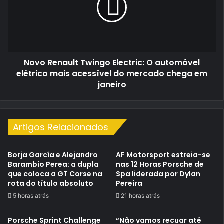
O
automóvel
elétrico
mais
acessível
Novo Renault Twingo Electric: O automóvel
do
mercado
elétrico mais acessível do mercado chega em
chega
janeiro
em
janeiro
Artigos Relacionados
Borja García e Alejandro
AF Motorsport estreia-se
Barambio Perea: a dupla
nas 12 Horas Porsche de
que coloca a GT Corse na
Spa liderada por Dylan
rota do título absoluto
Pereira
5 horas atrás
21 horas atrás
Porsche Sprint Challenge
“Não vamos recuar até