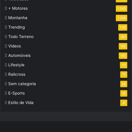
+ Motores
1.345
Montanha
1.206
Trending
736
Todo Terreno
281
Videos
195
Automóveis
180
Lifestyle
111
Ralicross
71
Sem categoria
58
E-Sports
18
Estilo de Vida
8