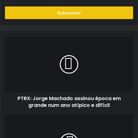
seu
endereço
de
email
PTRX:
Jorge
Machado
assinou
época
em
grande
num
ano
PTRX: Jorge Machado assinou época em
atípico
e
grande num ano atípico e difícil
difícil
Novo
Renault
Twingo
Electric: