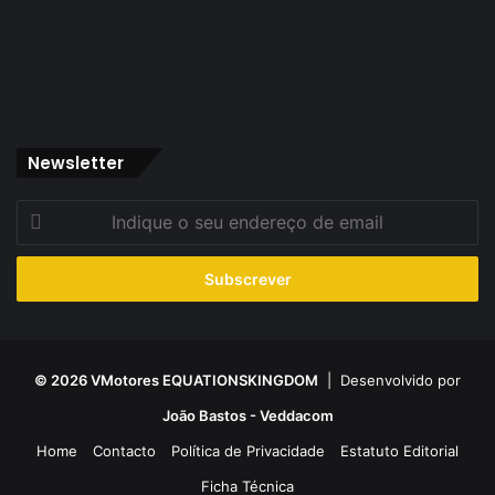
Newsletter
Indique
o
seu
endereço
de
email
© 2026 VMotores EQUATIONSKINGDOM
| Desenvolvido por
João Bastos - Veddacom
Home
Contacto
Política de Privacidade
Estatuto Editorial
Ficha Técnica