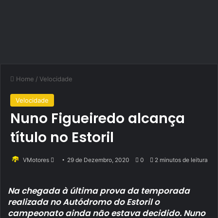
Home
/
Velocidade
Velocidade
Nuno Figueiredo alcança
título no Estoril
Send
VMotores
29 de Dezembro, 2020
0
2 minutos de leitura
an
email
Na chegada à última prova da temporada
realizada no Autódromo do Estoril o
campeonato ainda não estava decidido. Nuno