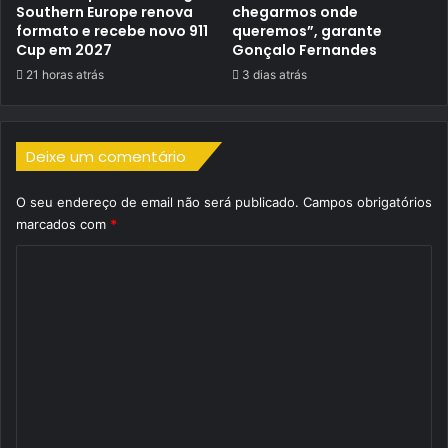
Southern Europe renova
chegarmos onde
formato e recebe novo 911
queremos”, garante
Cup em 2027
Gonçalo Fernandes
21 horas atrás
3 dias atrás
Deixe um comentário
O seu endereço de email não será publicado.
Campos obrigatórios
marcados com
*
C
o
m
e
n
t
á