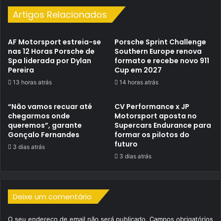
Artigos Relacionados
AF Motorsport estreia-se
Porsche Sprint Challenge
nas 12 Horas Porsche de
Southern Europe renova
Spa liderada por Dylan
formato e recebe novo 911
Pereira
Cup em 2027
13 horas atrás
14 horas atrás
“Não vamos recuar até
CV Performance x JP
chegarmos onde
Motorsport aposta no
queremos”, garante
Supercars Endurance para
Gonçalo Fernandes
formar os pilotos do
futuro
3 dias atrás
3 dias atrás
Deixe um comentário
O seu endereço de email não será publicado.
Campos obrigatórios