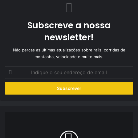
Subscreve a nossa
newsletter!
Não percas as últimas atualizações sobre ralis, corridas de
montanha, velocidade e muito mais.
Indique
o
seu
endereço
de
email
Ford
e
Hermotor
apoiam