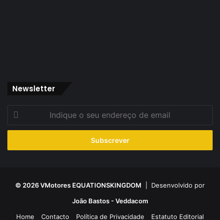
Newsletter
Indique
o
seu
endereço
de
email
© 2026 VMotores EQUATIONSKINGDOM
| Desenvolvido por
João Bastos - Veddacom
Home
Contacto
Política de Privacidade
Estatuto Editorial