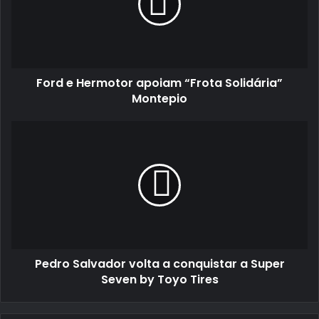
“Frota
Solidária”
Montepio
Ford e Hermotor apoiam “Frota Solidária”
Montepio
Pedro
Salvador
volta
a
conquistar
a
Super
Seven
by
Pedro Salvador volta a conquistar a Super
Toyo
Tires
Seven by Toyo Tires