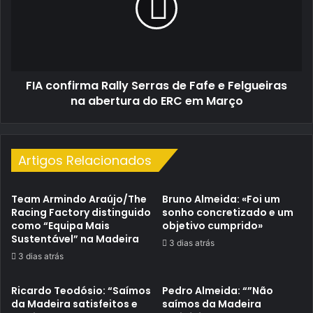
de
Fafe
e
Felgueiras
na
FIA confirma Rally Serras de Fafe e Felgueiras
abertura
do
na abertura do ERC em Março
ERC
em
Março
Artigos Relacionados
Team Armindo Araújo/The
Bruno Almeida: «Foi um
Racing Factory distinguido
sonho concretizado e um
como “Equipa Mais
objetivo cumprido»
Sustentável” na Madeira
3 dias atrás
3 dias atrás
Ricardo Teodósio: “Saímos
Pedro Almeida: “”Não
da Madeira satisfeitos e
saímos da Madeira