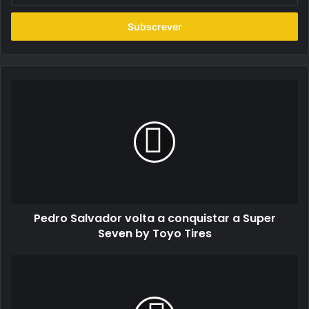
seu
endereço
de
email
Pedro
Salvador
volta
a
conquistar
a
Super
Seven
by
Pedro Salvador volta a conquistar a Super
Toyo
Tires
Seven by Toyo Tires
FIA
confirma
Rally
Serras