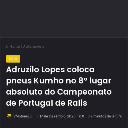
Home
/
Automóveis
Ralis
Adruzilo Lopes coloca
pneus Kumho no 8º lugar
absoluto do Campeonato
de Portugal de Ralis
Send
VMotores
17 de Dezembro, 2020
0
2 minutos de leitura
an