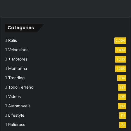
Categories
Ralis
2.004
Velocidade
1.493
+ Motores
1.345
Montanha
1.206
Trending
736
Todo Terreno
281
Videos
195
Automóveis
180
Lifestyle
111
Ralicross
71