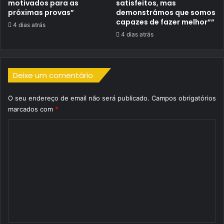
motivados para as
satisfeitos, mas
próximas provas”
demonstrámos que somos
capazes de fazer melhor””
4 dias atrás
4 dias atrás
Deixe um comentário
O seu endereço de email não será publicado.
Campos obrigatórios
marcados com
*
C
o
m
e
n
t
á