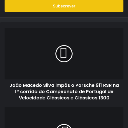
endereço
de
email
João
Macedo
Silva
impôs
o
Porsche
911
RSR
na
João Macedo Silva impôs o Porsche 911 RSR na
1ª
corrida
1ª corrida do Campeonato de Portugal de
do
Velocidade Clássicos e Clássicos 1300
Campeonato
de
Hugo
Portugal
Mestre
de
vence
Velocidade
a