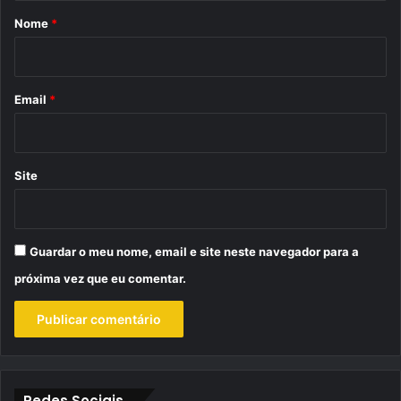
r
Nome
*
i
o
*
Email
*
Site
Guardar o meu nome, email e site neste navegador para a
próxima vez que eu comentar.
Redes Sociais