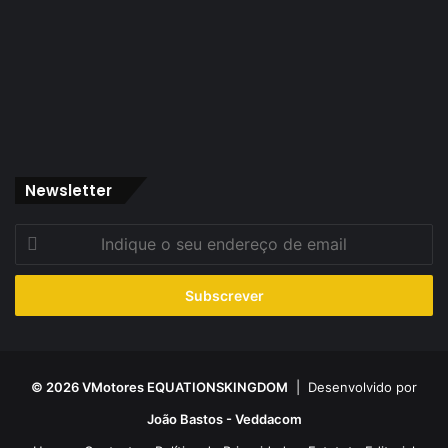
Newsletter
Indique
o
seu
endereço
de
email
© 2026 VMotores EQUATIONSKINGDOM
| Desenvolvido por
João Bastos - Veddacom