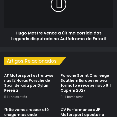
Clássicos
última
e
corrida
Clássicos
dos
1300
Legends
disputada
Hugo Mestre vence a última corrida dos
no
Autódromo
Legends disputada no Autódromo do Estoril
do
Estoril
Artigos Relacionados
AF Motorsport estreia-se
Porsche Sprint Challenge
nas 12 Horas Porsche de
Southern Europe renova
Spa liderada por Dylan
formato e recebe novo 911
Pereira
Cup em 2027
11 horas atrás
11 horas atrás
“Não vamos recuar até
CV Performance x JP
chegarmos onde
Motorsport aposta no