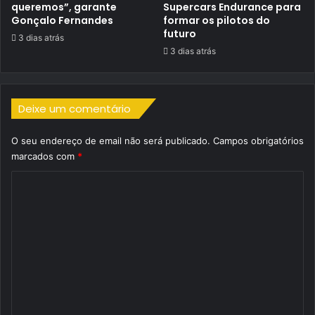
queremos”, garante
Supercars Endurance para
Gonçalo Fernandes
formar os pilotos do
futuro
3 dias atrás
3 dias atrás
Deixe um comentário
O seu endereço de email não será publicado.
Campos obrigatórios
marcados com
*
C
o
m
e
n
t
á