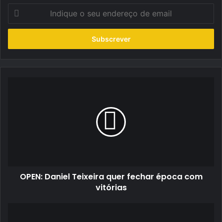
Indique
o
seu
endereço
de
email
OPEN:
Daniel
Teixeira
quer
fechar
época
com
vitórias
OPEN: Daniel Teixeira quer fechar época com
vitórias
MrCAP
propõe