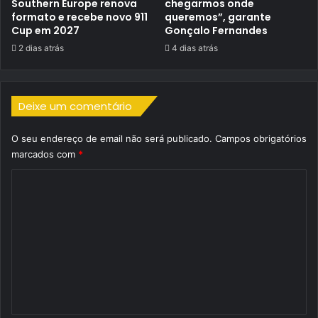
Southern Europe renova
chegarmos onde
formato e recebe novo 911
queremos”, garante
Cup em 2027
Gonçalo Fernandes
2 dias atrás
4 dias atrás
Deixe um comentário
O seu endereço de email não será publicado.
Campos obrigatórios
marcados com
*
C
o
m
e
n
t
á