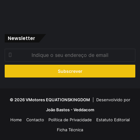
Newsletter
Indique
o
seu
endereço
de
email
© 2026 VMotores EQUATIONSKINGDOM
| Desenvolvido por
João Bastos - Veddacom
Home
Contacto
Política de Privacidade
Estatuto Editorial
Ficha Técnica