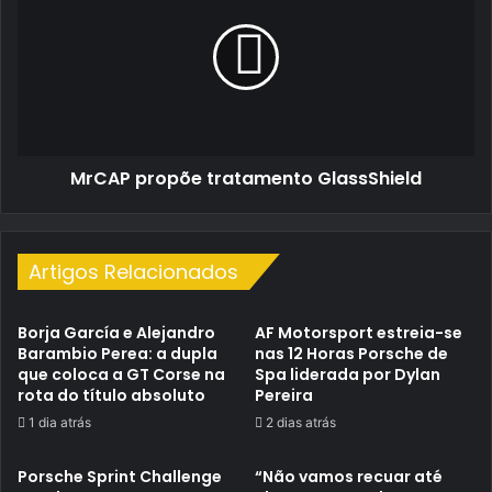
tratamento
GlassShield
MrCAP propõe tratamento GlassShield
Artigos Relacionados
Borja García e Alejandro
AF Motorsport estreia-se
Barambio Perea: a dupla
nas 12 Horas Porsche de
que coloca a GT Corse na
Spa liderada por Dylan
rota do título absoluto
Pereira
1 dia atrás
2 dias atrás
Porsche Sprint Challenge
“Não vamos recuar até