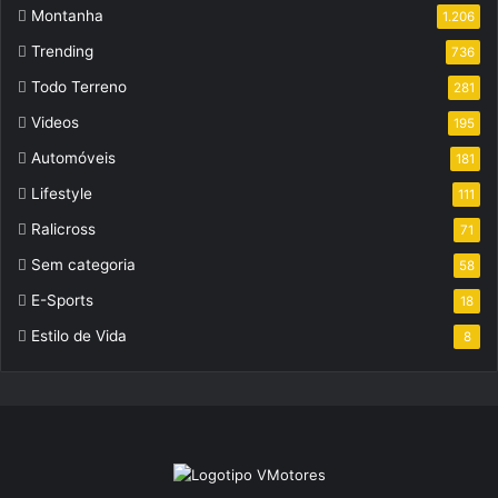
Montanha
1.206
Trending
736
Todo Terreno
281
Videos
195
Automóveis
181
Lifestyle
111
Ralicross
71
Sem categoria
58
E-Sports
18
Estilo de Vida
8