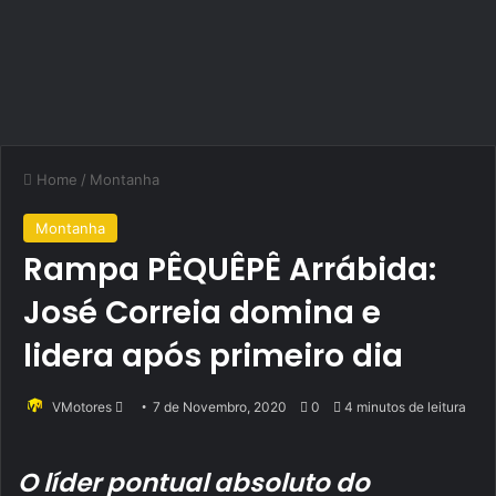
Home
/
Montanha
Montanha
Rampa PÊQUÊPÊ Arrábida:
José Correia domina e
lidera após primeiro dia
Send
VMotores
7 de Novembro, 2020
0
4 minutos de leitura
an
email
O líder pontual absoluto do