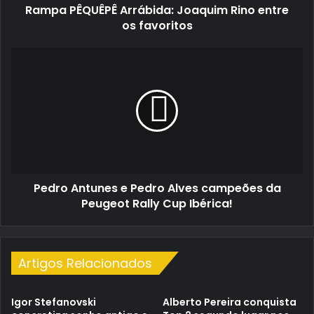
Rampa PÊQUÊPÊ Arrábida: Joaquim Rino entre
os favoritos
Pedro
Antunes
e
Pedro
Alves
campeões
da
Peugeot
Rally
Pedro Antunes e Pedro Alves campeões da
Cup
Ibérica!
Peugeot Rally Cup Ibérica!
Artigos Relacionados
Igor Stefanovski
Alberto Pereira conquista