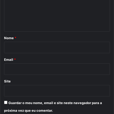
e
n
t
á
r
Nome
*
i
o
*
Email
*
Site
Guardar o meu nome, email e site neste navegador para a
próxima vez que eu comentar.