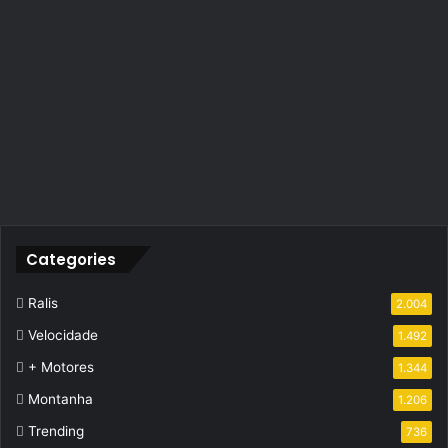
Categories
Ralis
2.004
Velocidade
1.492
+ Motores
1.344
Montanha
1.206
Trending
736