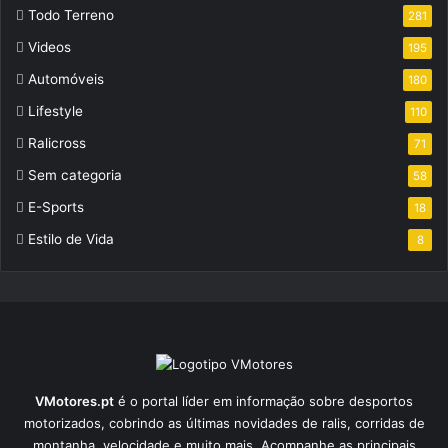
Todo Terreno
281
Videos
195
Automóveis
180
Lifestyle
110
Ralicross
71
Sem categoria
58
E-Sports
18
Estilo de Vida
8
VMotores.pt
é o portal líder em informação sobre desportos
motorizados, cobrindo as últimas novidades de ralis, corridas de
montanha, velocidade e muito mais. Acompanhe as principais