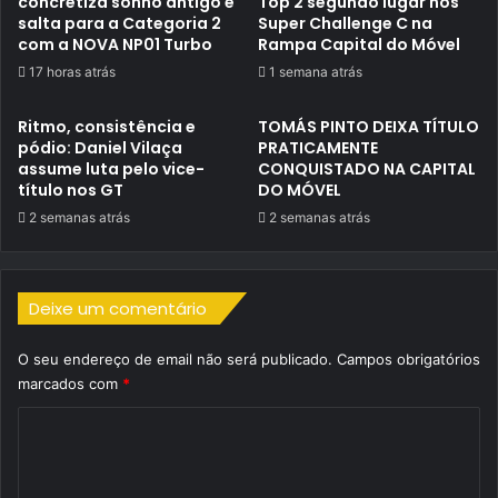
concretiza sonho antigo e
Top 2 segundo lugar nos
salta para a Categoria 2
Super Challenge C na
com a NOVA NP01 Turbo
Rampa Capital do Móvel
17 horas atrás
1 semana atrás
Ritmo, consistência e
TOMÁS PINTO DEIXA TÍTULO
pódio: Daniel Vilaça
PRATICAMENTE
assume luta pelo vice-
CONQUISTADO NA CAPITAL
título nos GT
DO MÓVEL
2 semanas atrás
2 semanas atrás
Deixe um comentário
O seu endereço de email não será publicado.
Campos obrigatórios
marcados com
*
C
o
m