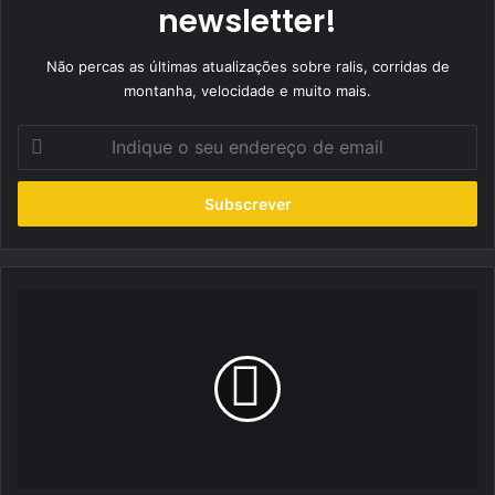
newsletter!
Não percas as últimas atualizações sobre ralis, corridas de
montanha, velocidade e muito mais.
Indique
o
seu
endereço
de
email
Rampa
PÊQUÊPÊ
Arrábida:
Joaquim
Rino
entre
os
favoritos