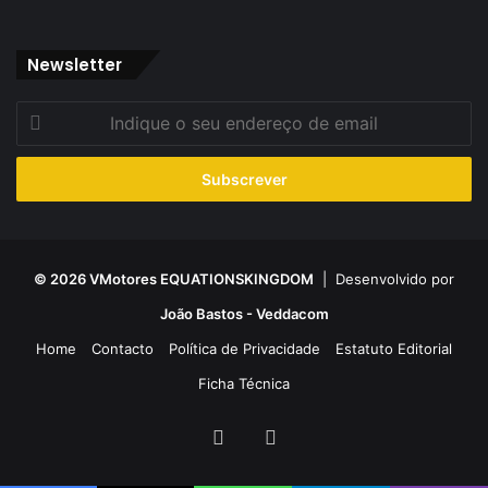
Newsletter
Indique
o
seu
endereço
de
email
© 2026 VMotores EQUATIONSKINGDOM
| Desenvolvido por
João Bastos - Veddacom
Home
Contacto
Política de Privacidade
Estatuto Editorial
Ficha Técnica
Facebook
YouTube