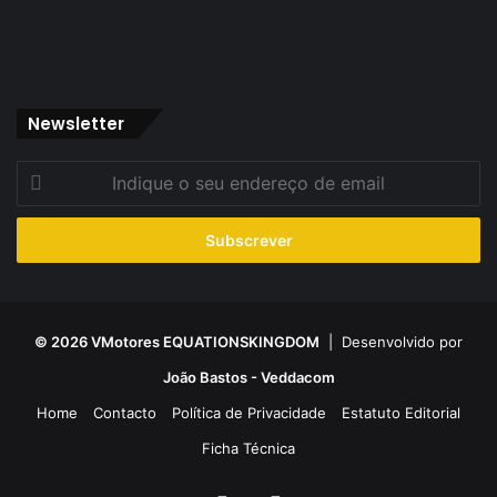
Newsletter
Indique
o
seu
endereço
de
email
© 2026 VMotores EQUATIONSKINGDOM
| Desenvolvido por
João Bastos - Veddacom
Home
Contacto
Política de Privacidade
Estatuto Editorial
Ficha Técnica