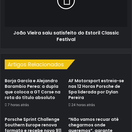
do
Estoril
Classic
Festival
João Vieira saiu satisfeito do Estoril Classic
Festival
Artigos Relacionados
Borja García e Alejandro
AF Motorsport estreia-se
Barambio Perea: a dupla
nas 12 Horas Porsche de
que coloca a GT Corse na
Spa liderada por Dylan
rota do título absoluto
Pereira
7 horas atrás
24 horas atrás
Porsche Sprint Challenge
“Não vamos recuar até
Southern Europe renova
chegarmos onde
formato e recebe novo 911
queremos”, garante