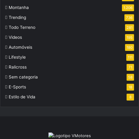
Montanha
1.206
Trending
736
Todo Terreno
281
Videos
195
Automóveis
180
Lifestyle
111
Ralicross
71
Sem categoria
58
E-Sports
18
Estilo de Vida
8