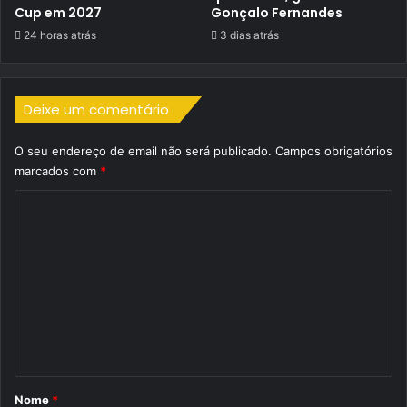
Cup em 2027
Gonçalo Fernandes
24 horas atrás
3 dias atrás
Deixe um comentário
O seu endereço de email não será publicado.
Campos obrigatórios
marcados com
*
C
o
m
e
n
t
á
r
Nome
*