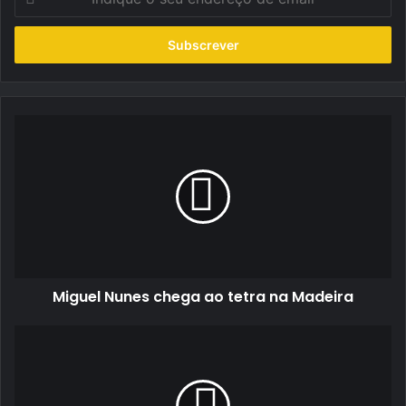
o
seu
endereço
de
email
Miguel
Nunes
chega
ao
tetra
na
Madeira
Miguel Nunes chega ao tetra na Madeira
João
Vieira
saiu
satisfeito