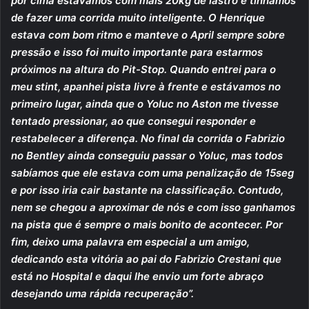
por cima estávamos com mais 20kg de lastro e tínhamos
de fazer uma corrida muito inteligente. O Henrique
estava com bom ritmo e manteve o April sempre sobre
pressão e isso foi muito importante para estarmos
próximos na altura do Pit-Stop. Quando entrei para o
meu stint, apanhei pista livre à frente e estávamos no
primeiro lugar, ainda que o Yoluc no Aston me tivesse
tentado pressionar, ao que consegui responder e
restabelecer a diferença. No final da corrida o Fabrizio
no Bentley ainda conseguiu passar o Yoluc, mas todos
sabíamos que ele estava com uma penalização de 15seg
e por isso iria cair bastante na classificação. Contudo,
nem se chegou a aproximar de nós e com isso ganhamos
na pista que é sempre o mais bonito de acontecer. Por
fim, deixo uma palavra em especial a um amigo,
dedicando esta vitória ao pai do Fabrizio Crestani que
está no Hospital e daqui lhe envio um forte abraço
desejando uma rápida recuperação”.