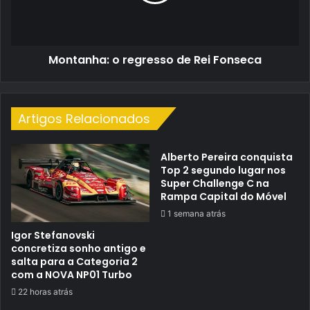
Fonseca
Montanha: o regresso de Rei Fonseca
Artigos Relacionados
Alberto Pereira conquista
Top 2 segundo lugar nos
Super Challenge C na
Rampa Capital do Móvel
1 semana atrás
Igor Stefanovski
concretiza sonho antigo e
salta para a Categoria 2
com a NOVA NP01 Turbo
22 horas atrás