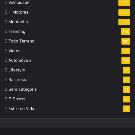
Velocidade
1.492
+ Motores
1.345
Montanha
1.206
Trending
736
Todo Terreno
281
Videos
195
Automóveis
180
Lifestyle
111
Ralicross
71
Sem categoria
58
E-Sports
18
Estilo de Vida
8