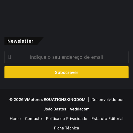
Newsletter
Indique
o
seu
endereço
de
email
© 2026 VMotores EQUATIONSKINGDOM
| Desenvolvido por
João Bastos - Veddacom
Home
Contacto
Política de Privacidade
Estatuto Editorial
Ficha Técnica