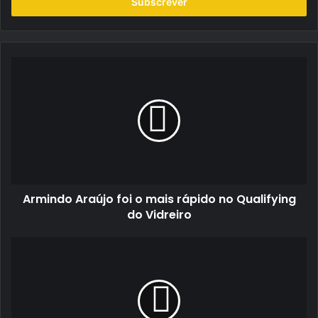
endereço
de
email
Armindo
Araújo
foi
o
mais
rápido
no
Qualifying
do
Armindo Araújo foi o mais rápido no Qualifying
Vidreiro
do Vidreiro
Montanha:
o
regresso
de
Rei