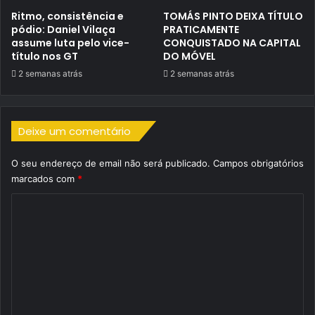
Ritmo, consistência e
TOMÁS PINTO DEIXA TÍTULO
pódio: Daniel Vilaça
PRATICAMENTE
assume luta pelo vice-
CONQUISTADO NA CAPITAL
título nos GT
DO MÓVEL
2 semanas atrás
2 semanas atrás
Deixe um comentário
O seu endereço de email não será publicado.
Campos obrigatórios
marcados com
*
C
o
m
e
n
t