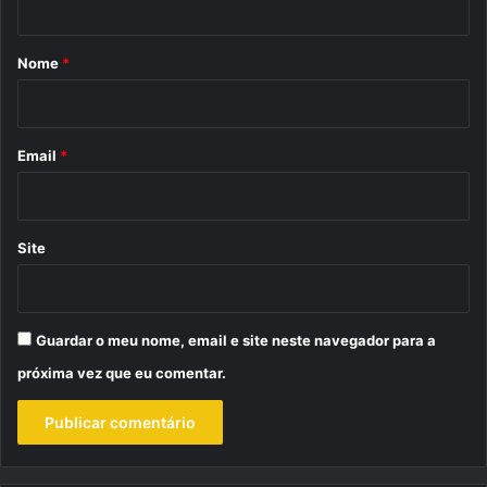
á
r
Nome
*
i
o
*
Email
*
Site
Guardar o meu nome, email e site neste navegador para a
próxima vez que eu comentar.