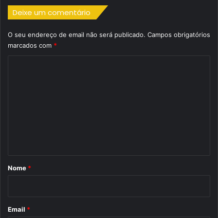
Deixe um comentário
O seu endereço de email não será publicado.
Campos obrigatórios
marcados com
*
C
o
m
e
n
t
á
r
Nome
*
i
o
*
Email
*