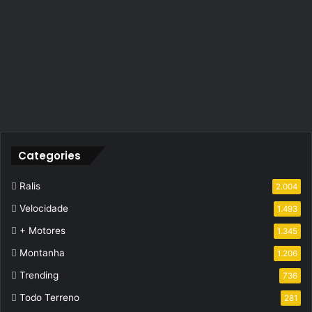
Categories
Ralis
2.004
Velocidade
1.493
+ Motores
1.345
Montanha
1.206
Trending
736
Todo Terreno
281