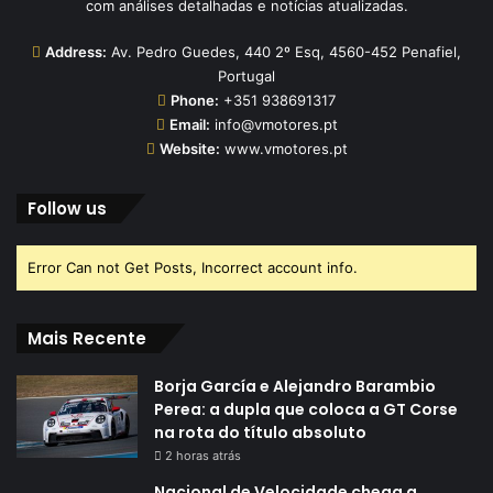
com análises detalhadas e notícias atualizadas.
Address:
Av. Pedro Guedes, 440 2º Esq, 4560-452 Penafiel,
Portugal
Phone:
+351 938691317
Email:
info@vmotores.pt
Website:
www.vmotores.pt
Follow us
Error Can not Get Posts, Incorrect account info.
Mais Recente
Borja García e Alejandro Barambio
Perea: a dupla que coloca a GT Corse
na rota do título absoluto
2 horas atrás
Nacional de Velocidade chega a