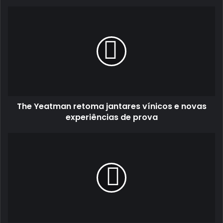
The
Yeatman
retoma
jantares
vínicos
e
novas
experiências
de
The Yeatman retoma jantares vínicos e novas
prova
experiências de prova
17
PEUGEOT
208
Rally
4
no
Rali
Vidreiro