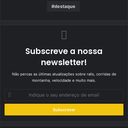
destaque
Subscreve a nossa
newsletter!
Não percas as últimas atualizações sobre ralis, corridas de
montanha, velocidade e muito mais.
Indique
o
seu
endereço
de
email