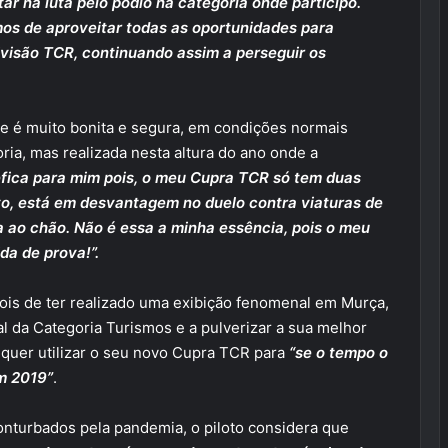
r na luta pelo pódio na categoria onde participo.
os de aproveitar todas as oportunidades para
ivisão TCR, continuando assim a perseguir os
ue é muito bonita e segura, em condições normais
oria, mas realizada nesta altura do ano onde a
fica para mim pois, o meu Cupra TCR só tem duas
vo, está em desvantagem no duelo contra viaturas de
a ao chão. Não é essa a minha essência, pois o meu
da de prova!”.
ois de ter realizado uma exibição fenomenal em Murça,
al da Categoria Turismos e a pulverizar a sua melhor
o quer utilizar o seu novo Cupra TCR para
“se o tempo o
em 2019”
.
onturbados pela pandemia, o piloto considera que