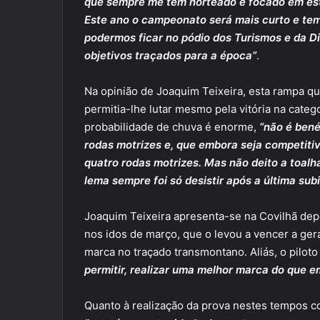
que sempre me tem norteado e focado em esta
Este ano o campeonato será mais curto e tem
podermos ficar no pódio dos Turismos e da D
objetivos traçados para a época”
.
Na opinião de Joaquim Teixeira, esta rampa q
permitia-lhe lutar mesmo pela vitória na categ
probabilidade de chuva é enorme,
“não é bené
rodas motrizes e, que embora seja competiti
quatro rodas motrizes. Mas não deito a toalh
lema sempre foi só desistir após a última subi
Joaquim Teixeira apresenta-se na Covilhã dep
nos idos de março, que o levou a vencer a ger
marca no traçado transmontano. Aliás, o pilot
permitir, realizar uma melhor marca do que 
Quanto à realização da prova nestes tempos c