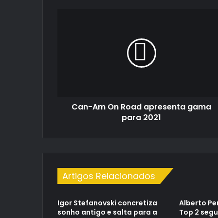
Can-
Am
On
Road
apresenta
gama
para
2021
Can-Am On Road apresenta gama
para 2021
Artigos Relacionados
Igor Stefanovski concretiza
Alberto Pe
sonho antigo e salta para a
Top 2 segu