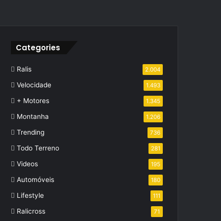
Categories
Ralis
2.004
Velocidade
1.493
+ Motores
1.345
Montanha
1.206
Trending
736
Todo Terreno
281
Videos
195
Automóveis
180
Lifestyle
111
Ralicross
71