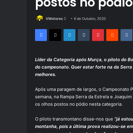
postos no pódi
Send
VMotores
6 de Outubro, 2020
an
Facebook
X
LinkedIn
Tumblr
Pinterest
Reddit
email
Líder da Categoria após Murça, o piloto do 
do campeonato. Quer estar forte na da Serra 
melhores.
Após uma paragem de largos, o Campeonato Po
semana, na Rampa Serra da Estrela e Joaquim 
os olhos postos no pódio nesta categoria.
O piloto transmontano disse-nos que
“já esto
montanha, pois a última prova realizou-se e