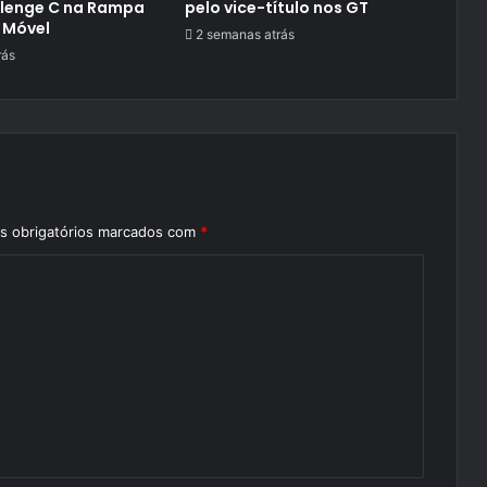
llenge C na Rampa
pelo vice-título nos GT
 Móvel
2 semanas atrás
rás
 obrigatórios marcados com
*