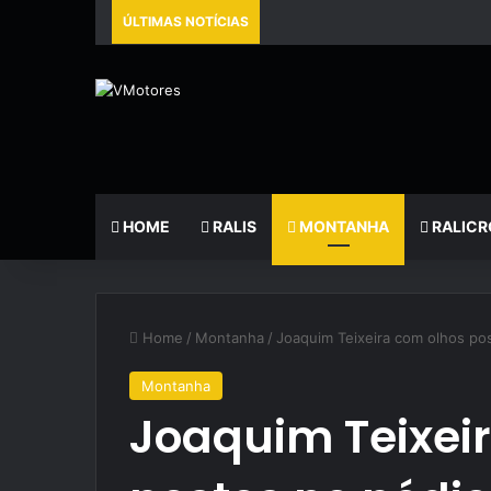
ÚLTIMAS NOTÍCIAS
HOME
RALIS
MONTANHA
RALICR
Home
/
Montanha
/
Joaquim Teixeira com olhos po
Montanha
Joaquim Teixei