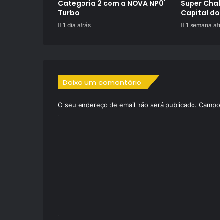
Categoria 2 com a NOVA NP01
Super Cha
Turbo
Capital do
1 dia atrás
1 semana at
Deixe um comentário
O seu endereço de email não será publicado.
Campos
C
o
m
e
n
t
á