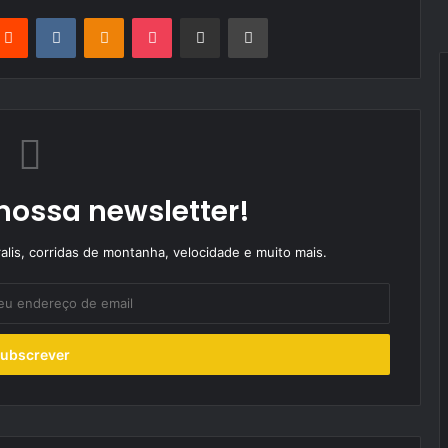
terest
Reddit
VKontakte
Odnoklassniki
Pocket
Partilhar Via Email
Imprimir
nossa newsletter!
alis, corridas de montanha, velocidade e muito mais.