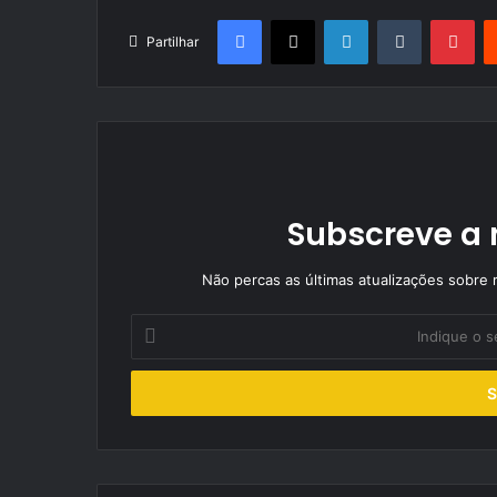
Facebook
X
LinkedIn
Tumblr
Pin
Partilhar
Subscreve a 
Não percas as últimas atualizações sobre r
Indique
o
seu
endereço
de
email