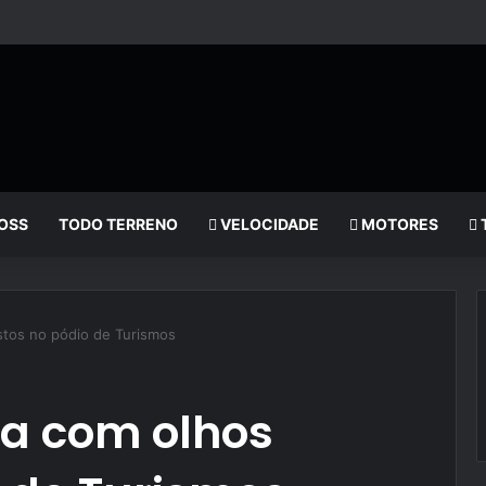
OSS
TODO TERRENO
VELOCIDADE
MOTORES
stos no pódio de Turismos
ra com olhos