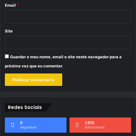
*
Email
*
Site
Guardar o meu nome, email e site neste navegador para a
próxima vez que eu comentar.
Redes Sociais
0
1.810
Seguidoes
Subscritores