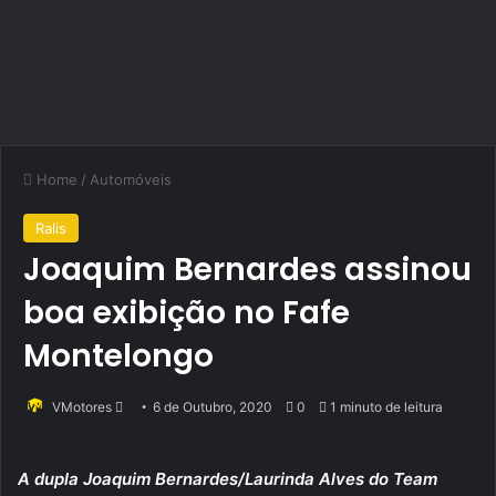
Home
/
Automóveis
Ralis
Joaquim Bernardes assinou
boa exibição no Fafe
Montelongo
Send
VMotores
6 de Outubro, 2020
0
1 minuto de leitura
an
email
A dupla Joaquim Bernardes/Laurinda Alves do Team