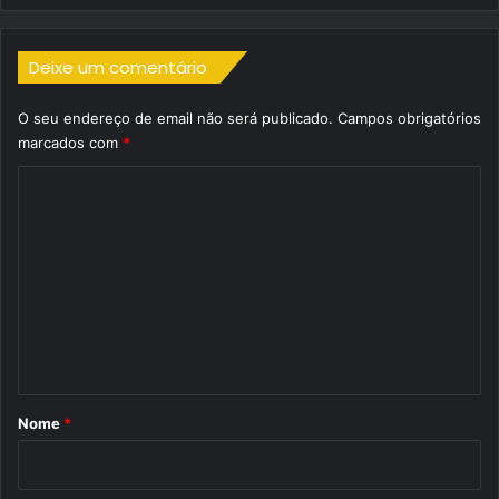
Deixe um comentário
O seu endereço de email não será publicado.
Campos obrigatórios
marcados com
*
C
o
m
e
n
t
á
r
Nome
*
i
o