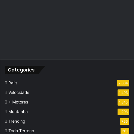
Categories
Ralis
2.004
Velocidade
1.493
+ Motores
1.345
Montanha
1.206
Trending
736
Todo Terreno
281