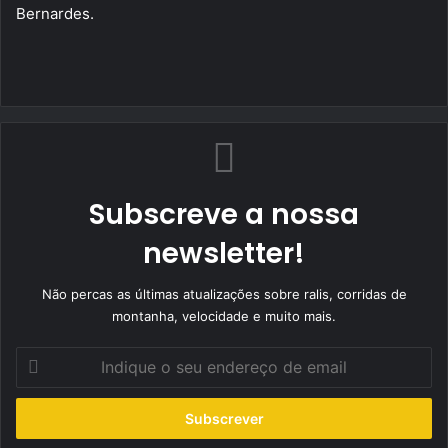
Bernardes.
Subscreve a nossa
newsletter!
Não percas as últimas atualizações sobre ralis, corridas de
montanha, velocidade e muito mais.
Indique
o
seu
endereço
de