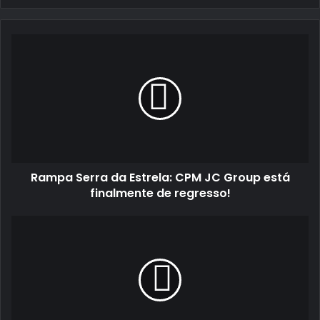
email
Rampa
Serra
da
Estrela:
CPM
JC
Group
está
finalmente
Rampa Serra da Estrela: CPM JC Group está
de
regresso!
finalmente de regresso!
Miguel
Campos
está
de
volta
no
Vidreiro