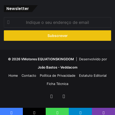
Newsletter
Indique
o
seu
endereço
de
email
© 2026 VMotores EQUATIONSKINGDOM
| Desenvolvido por
João Bastos - Veddacom
Home
Contacto
Política de Privacidade
Estatuto Editorial
Ficha Técnica
Facebook
YouTube