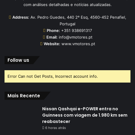
com análises detalhadas e notícias atualizadas.
Address:
Av. Pedro Guedes, 440 2º Esq, 4560-452 Penafiel,
Portugal
Phone:
+351 938691317
Email:
info@vmotores.pt
Website:
www.vmotores.pt
Follow us
Error Can not Get Posts, Incorrect account info.
Mais Recente
Nissan Qashqai e-POWER entra no
Guinness com viagem de 1.980 km sem
reabastecer
6 horas atrás