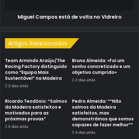
Miguel Campos está de volta no Vidreiro
Artigos Relacionados
Team Armindo Araújo/The
Bruno Almeida: «Foi um
Racing Factory distinguido
sonho concretizado e um
como “Equipa Mais
objetivo cumprido»
Sustentável” na Madeira
3 dias atrás
3 dias atrás
Ricardo Teodósio: “Saímos
Pedro Almeida: “”Não
da Madeira satisfeitos e
saímos da Madeira
motivados para as
satisfeitos, mas
próximas provas”
demonstrámos que somos
capazes de fazer melhor””
4 dias atrás
4 dias atrás