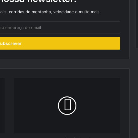
alis, corridas de montanha, velocidade e muito mais.
Fonseca:
casa
de
vinho
do
Porto
inaugura
caves
e