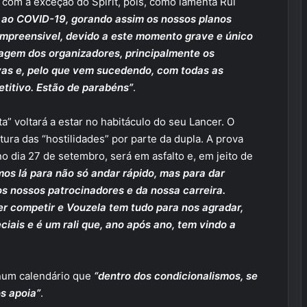
, com a exceção do Spirit, pois, como lamenta Rui
 ao COVID-19, gorando assim os nossos planos
ompreensivel, devido a este momento grave e único
agem dos organizadores, principalmente os
vas e, pelo que vem sucedendo, com todas as
titivo. Estão de parabéns”
.
a” voltará a estar no habitáculo do seu Lancer. O
tura das “hostilidades” por parte da dupla. A prova
o dia 27 de setembro, será em asfalto e, em jeito de
os lá para não só andar rápido, mas para dar
s nossos patrocinadores e da nossa carreira.
r competir e Vouzela tem tudo para nos agradar,
iais e é um rali que, ano após ano, tem vindo a
, num calendário que
“dentro dos condicionalismos, se
s apoia”
.