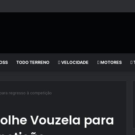
OSS
TODO TERRENO
VELOCIDADE
MOTORES
 para regresso à competição
colhe Vouzela para