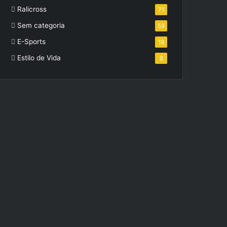
Ralicross
71
Sem categoria
58
E-Sports
18
Estilo de Vida
8