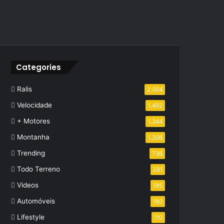
Categories
Ralis
2.004
Velocidade
1.492
+ Motores
1.344
Montanha
1.206
Trending
736
Todo Terreno
281
Videos
195
Automóveis
180
Lifestyle
110