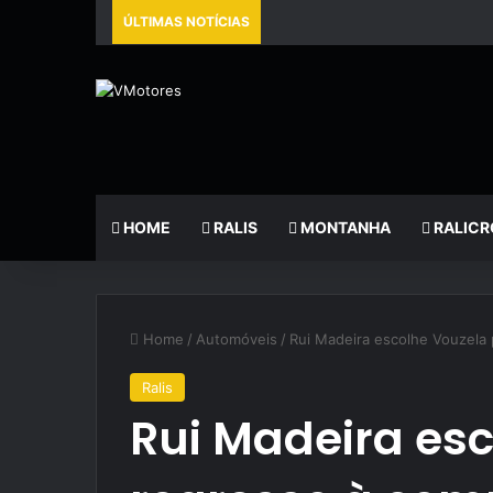
ÚLTIMAS NOTÍCIAS
HOME
RALIS
MONTANHA
RALICR
Home
/
Automóveis
/
Rui Madeira escolhe Vouzela
Ralis
Rui Madeira es