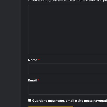
C
o
m
e
n
t
á
r
Nome
*
i
o
*
Email
*
Guardar o meu nome, email e site neste navegad