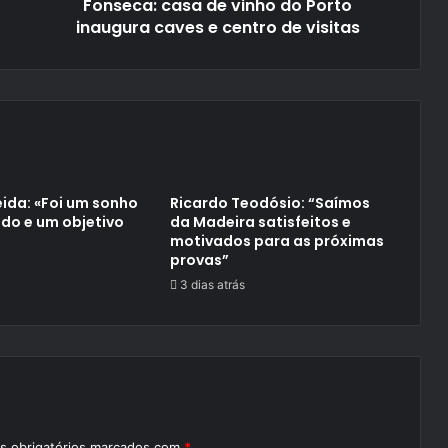
Fonseca: casa de vinho do Porto
centro
de
inaugura caves e centro de visitas
visitas
ida: «Foi um sonho
Ricardo Teodósio: “Saímos
do e um objetivo
da Madeira satisfeitos e
motivados para as próximas
provas”
3 dias atrás
 obrigatórios marcados com
*