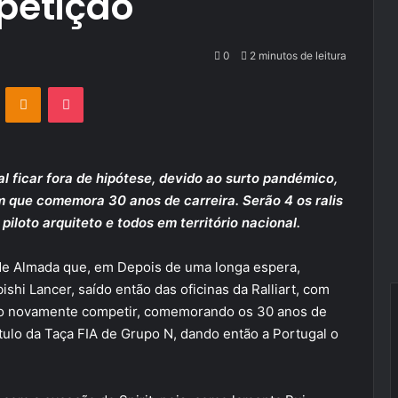
petição
0
2 minutos de leitura
VKontakte
Odnoklassniki
Pocket
l ficar fora de hipótese, devido ao surto pandémico,
em que comemora 30 anos de carreira. Serão 4 os ralis
loto arquiteto e todos em território nacional.
o de Almada que, em Depois de uma longa espera,
shi Lancer, saído então das oficinas da Ralliart, com
ão novamente competir, comemorando os 30 anos de
título da Taça FIA de Grupo N, dando então a Portugal o