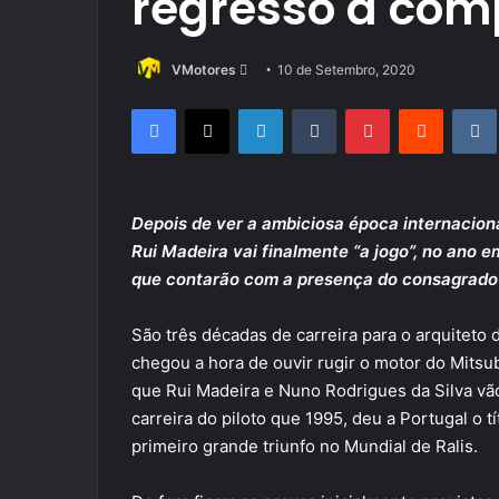
regresso à com
Send
VMotores
10 de Setembro, 2020
an
Facebook
X
LinkedIn
Tumblr
Pinterest
Reddit
email
Depois de ver a ambiciosa época internaciona
Rui Madeira vai finalmente “a jogo”, no ano 
que contarão com a presença do consagrado pi
São três décadas de carreira para o arquitet
chegou a hora de ouvir rugir o motor do Mitsubi
que Rui Madeira e Nuno Rodrigues da Silva v
carreira do piloto que 1995, deu a Portugal o 
primeiro grande triunfo no Mundial de Ralis.