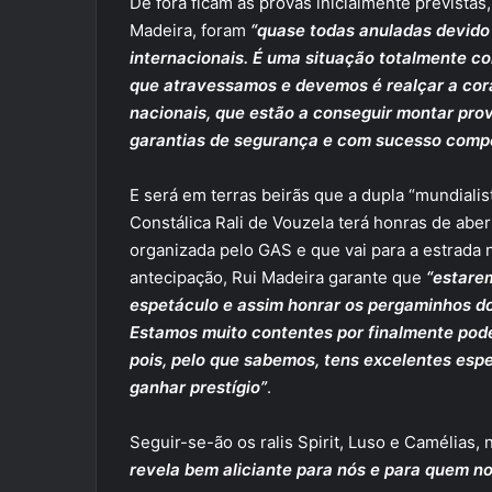
De fora ficam as provas inicialmente previstas
Madeira, foram
“quase todas anuladas devido
internacionais. É uma situação totalmente c
que atravessamos e devemos é realçar a cor
nacionais, que estão a conseguir montar pro
garantias de segurança e com sucesso compe
E será em terras beirãs que a dupla “mundialist
Constálica Rali de Vouzela terá honras de aber
organizada pelo GAS e que vai para a estrada n
antecipação, Rui Madeira garante que
“estarem
espetáculo e assim honrar os pergaminhos do
Estamos muito contentes por finalmente pode
pois, pelo que sabemos, tens excelentes espec
ganhar prestígio”
.
Seguir-se-ão os ralis Spirit, Luso e Camélias
revela bem aliciante para nós e para quem no