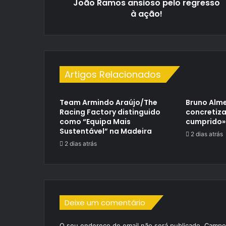
João Ramos ansioso pelo regresso
à ação!
Artigos Relacionados
Team Armindo Araújo/The
Bruno Alme
Racing Factory distinguido
concretiza
como “Equipa Mais
cumprido»
Sustentável” na Madeira
2 dias atrás
2 dias atrás
Deixe um comentário
O seu endereço de email não será publicado.
Campos