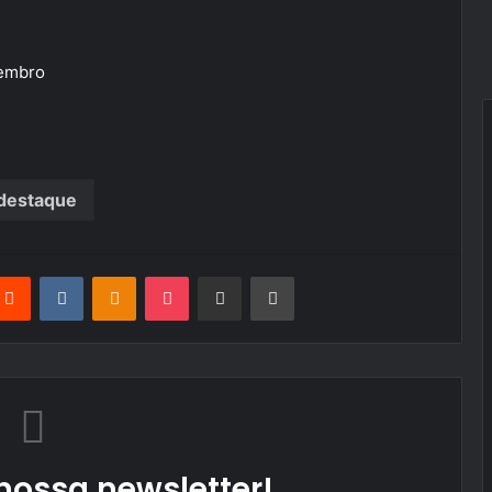
zembro
destaque
terest
Reddit
VKontakte
Odnoklassniki
Pocket
Partilhar Via Email
Imprimir
nossa newsletter!