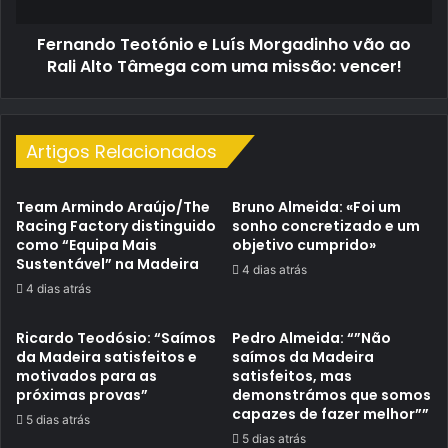
Rali
Alto
Fernando Teotónio e Luís Morgadinho vão ao
Tâmega
com
Rali Alto Tâmega com uma missão: vencer!
uma
missão:
vencer!
Artigos Relacionados
Team Armindo Araújo/The
Bruno Almeida: «Foi um
Racing Factory distinguido
sonho concretizado e um
como “Equipa Mais
objetivo cumprido»
Sustentável” na Madeira
4 dias atrás
4 dias atrás
Ricardo Teodósio: “Saímos
Pedro Almeida: “”Não
da Madeira satisfeitos e
saímos da Madeira
motivados para as
satisfeitos, mas
próximas provas”
demonstrámos que somos
capazes de fazer melhor””
5 dias atrás
5 dias atrás