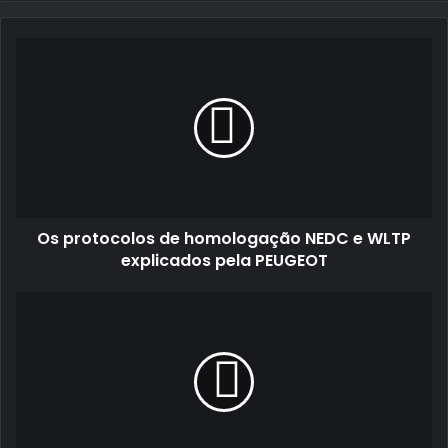
email
Os
protocolos
de
homologação
NEDC
e
WLTP
explicados
pela
Os protocolos de homologação NEDC e WLTP
PEUGEOT
explicados pela PEUGEOT
Fernando
Teotónio
e
Luís
Morgadinho
vão
ao