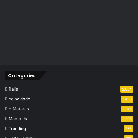
Categories
Ralis
2.004
Velocidade
1.493
+ Motores
1.345
Montanha
1.206
Trending
736