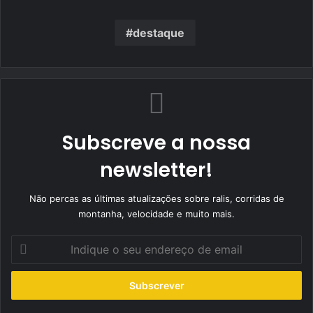
destaque
Subscreve a nossa
newsletter!
Não percas as últimas atualizações sobre ralis, corridas de
montanha, velocidade e muito mais.
Indique
o
seu
endereço
de