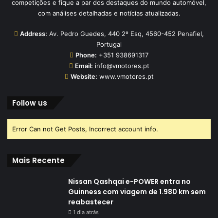
competições e fique a par dos destaques do mundo automóvel,
com análises detalhadas e notícias atualizadas.
Address:
Av. Pedro Guedes, 440 2º Esq, 4560-452 Penafiel,
Portugal
Phone:
+351 938691317
Email:
info@vmotores.pt
Website:
www.vmotores.pt
Follow us
Error Can not Get Posts, Incorrect account info.
Mais Recente
Nissan Qashqai e-POWER entra no
Guinness com viagem de 1.980 km sem
reabastecer
1 dia atrás