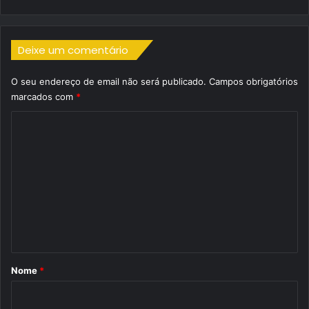
Deixe um comentário
O seu endereço de email não será publicado.
Campos obrigatórios
marcados com
*
C
o
m
e
n
t
á
r
Nome
*
i
o