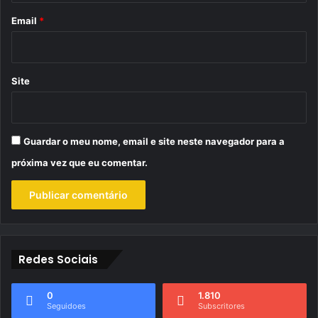
*
Email
*
Site
Guardar o meu nome, email e site neste navegador para a
próxima vez que eu comentar.
Redes Sociais
0
1.810
Seguidoes
Subscritores