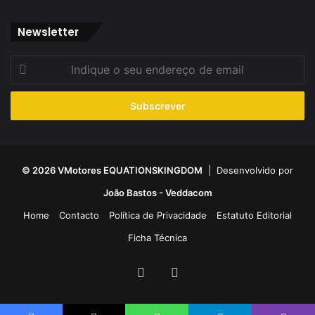
Newsletter
Indique
o
seu
endereço
de
email
© 2026 VMotores EQUATIONSKINGDOM
| Desenvolvido por
João Bastos - Veddacom
Home
Contacto
Política de Privacidade
Estatuto Editorial
Ficha Técnica
Facebook
YouTube