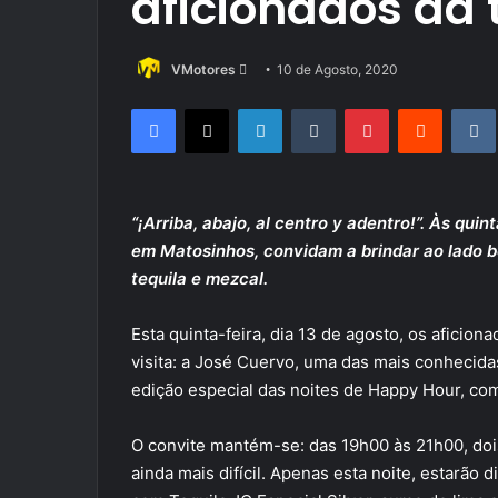
aficionados da
Send
VMotores
10 de Agosto, 2020
an
Facebook
X
LinkedIn
Tumblr
Pinterest
Reddit
email
“¡Arriba, abajo, al centro y adentro!”. Às qui
em Matosinhos, convidam a brindar ao lado b
tequila e mezcal.
Esta quinta-feira, dia 13 de agosto, os aficio
visita: a José Cuervo, uma das mais conhecidas
edição especial das noites de Happy Hour, com
O convite mantém-se: das 19h00 às 21h00, dois
ainda mais difícil. Apenas esta noite, estarão