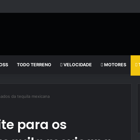
OSS
TODO TERRENO
VELOCIDADE
MOTORES
onados da tequila mexicana
ite para os