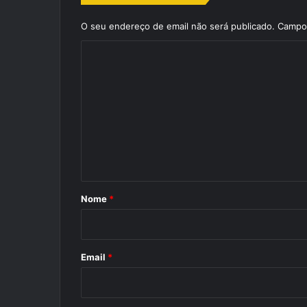
O seu endereço de email não será publicado.
Campos
C
o
m
e
n
t
á
r
Nome
*
i
o
*
Email
*