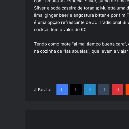
com Tequila JC Especial Silver, sumo de lima
Silver e soda caseira de toranja; Muletta uma
lima, ginger beer e angostura bitter e por fim 
é uma opção refrescante de JC Tradicional Sil
cocktail tem o valor de 6€.
Tendo como mote “al mal tiempo buena cara”, o
na cozinha de “las abuelas”, que levam a viaja
Facebook
X
LinkedIn
Tumblr
Pin
Partilhar