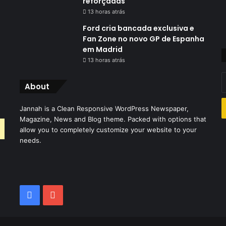
reforçadas
13 horas atrás
Ford cria bancada exclusiva e
Fan Zone no novo GP de Espanha
em Madrid
13 horas atrás
I
About
o
s
Jannah is a Clean Responsive WordPress Newspaper,
e
Magazine, News and Blog theme. Packed with options that
d
allow you to completely customize your website to your
e
needs.
Facebook
YouTube