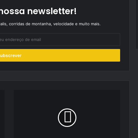
nossa newsletter!
alis, corridas de montanha, velocidade e muito mais.
HYUNDAI
anuncia
marca
IONIQ
para
elétricos