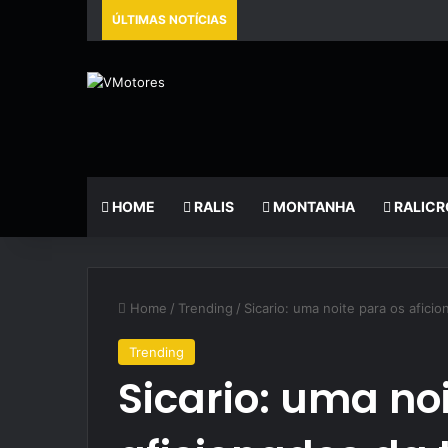
ÚLTIMAS NOTÍCIAS
HOME
RALIS
MONTANHA
RALICR
Home
/
Trending
/
Sicario: uma noite para os afici
Trending
Sicario: uma no