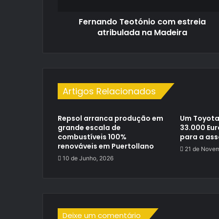
Fernando Teotónio com estreia
atribulada na Madeira
Artigos Relacionados
Repsol arranca produção em
Um Toyota
grande escala de
33.000 Eu
combustíveis 100%
para a as
renováveis em Puertollano
21 de Novem
10 de Junho, 2026
Deixe um comentário