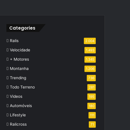
Categories
Ralis
2.004
Velocidade
1.493
+ Motores
1.345
Montanha
1.206
Trending
736
Todo Terreno
281
Videos
195
Automóveis
180
Lifestyle
111
Ralicross
71