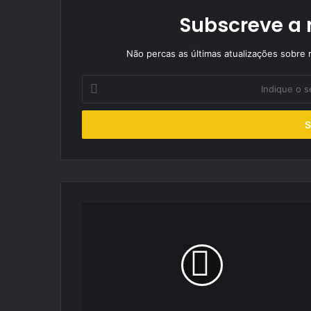
Subscreve a 
Não percas as últimas atualizações sobre r
Indique
o
seu
endereço
de
email
Fernando
Teotónio
com
estreia
atribulada
na
Madeira