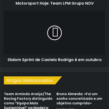
Motorsport Hoje: Team LPM Grupo NOV
Slalom
Sprint
de
Castelo
Rodrigo
é
em
outubro
Slalom Sprint de Castelo Rodrigo é em outubro
Artigos Relacionados
Team Armindo Araújo/The
Bruno Almeida: «Foi um
Racing Factory distinguido
sonho concretizado e um
como “Equipa Mais
objetivo cumprido»
Sustentável” na Madeira