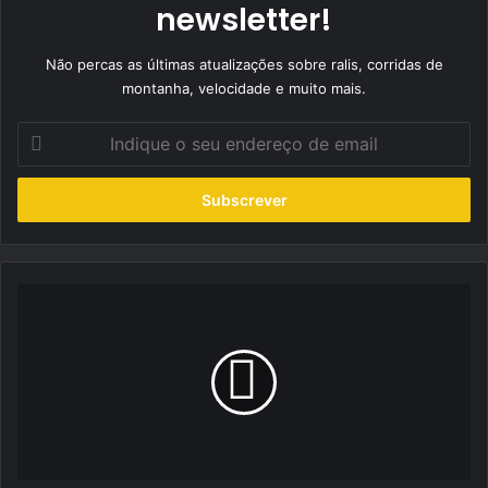
newsletter!
Não percas as últimas atualizações sobre ralis, corridas de
montanha, velocidade e muito mais.
Indique
o
seu
endereço
de
email
Motorsport
Hoje:
Team
LPM
Grupo
NOV