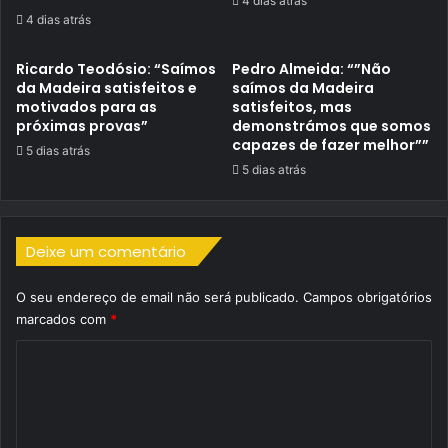
4 dias atrás
4 dias atrás
Ricardo Teodósio: “Saímos
Pedro Almeida: “”Não
da Madeira satisfeitos e
saímos da Madeira
motivados para as
satisfeitos, mas
próximas provas”
demonstrámos que somos
capazes de fazer melhor””
5 dias atrás
5 dias atrás
Deixe um comentário
O seu endereço de email não será publicado.
Campos obrigatórios
marcados com
*
C
o
m
e