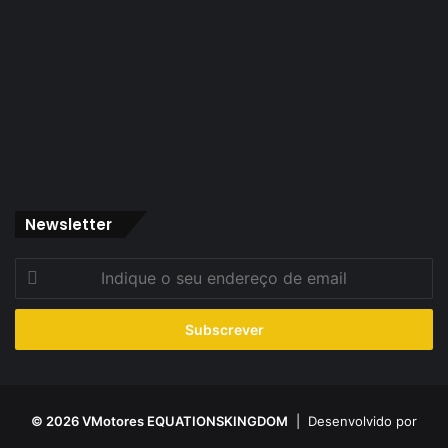
Newsletter
Indique
o
seu
endereço
de
email
© 2026 VMotores EQUATIONSKINGDOM
| Desenvolvido por