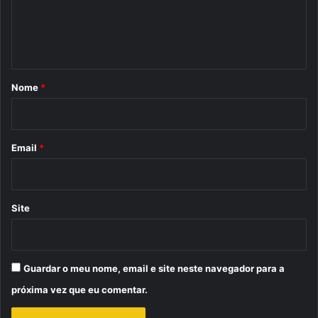
n
t
á
r
Nome
*
i
o
*
Email
*
Site
Guardar o meu nome, email e site neste navegador para a
próxima vez que eu comentar.