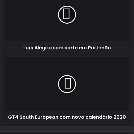
sem
sorte
em
Portimão
Luís Alegria sem sorte em Portimão
GT4
South
European
com
novo
calendário
2020
GT4 South European com novo calendário 2020