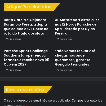
Artigos Relacionados
Borja García e Alejandro
AF Motorsport estreia-se
Barambio Perea: a dupla
nas 12 Horas Porsche de
que coloca a GT Corse na
Spa liderada por Dylan
rota do título absoluto
Pereira
2 dias atrás
2 dias atrás
Porsche Sprint Challenge
“Não vamos recuar até
Southern Europe renova
chegarmos onde
formato e recebe novo 911
queremos”, garante
Cup em 2027
Gonçalo Fernandes
2 dias atrás
5 dias atrás
Deixe um comentário
O seu endereço de email não será publicado.
Campos obrigatórios
marcados com
*