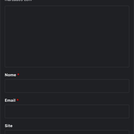
C
o
m
e
n
t
á
r
Nome
*
i
o
*
Email
*
Site