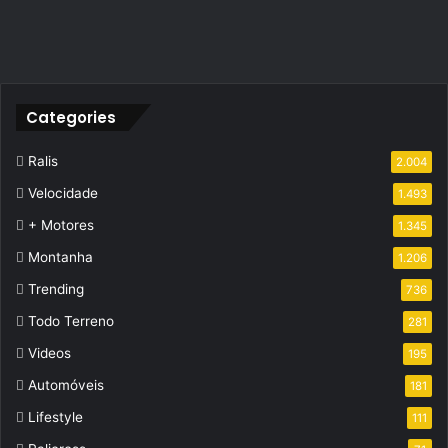
Categories
Ralis
2.004
Velocidade
1.493
+ Motores
1.345
Montanha
1.206
Trending
736
Todo Terreno
281
Videos
195
Automóveis
181
Lifestyle
111