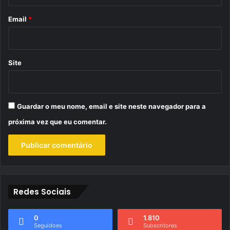
o
*
Email
*
Site
Guardar o meu nome, email e site neste navegador para a
próxima vez que eu comentar.
Redes Sociais
0
1.810
Seguidoes
Subscritores