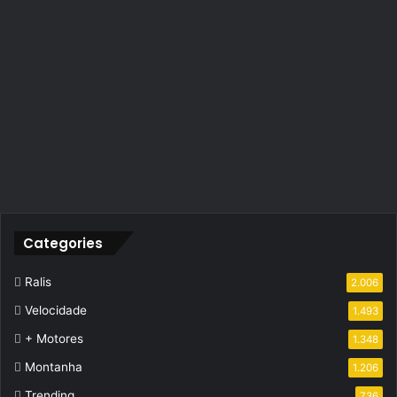
Categories
Ralis
2.006
Velocidade
1.493
+ Motores
1.348
Montanha
1.206
Trending
736