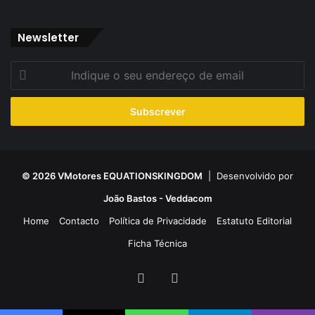
Newsletter
Indique
o
seu
endereço
de
email
© 2026 VMotores EQUATIONSKINGDOM
| Desenvolvido por
João Bastos - Veddacom
Home
Contacto
Política de Privacidade
Estatuto Editorial
Ficha Técnica
Facebook
YouTube