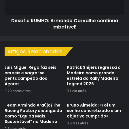
Desafio KUMHO: Armando Carvalho continua
imbatível!
Artigos Relacionados
Luís Miguel Rego faz seis
Patrick Snijers regressa à
em seis e sagra-se
Madeira como grande
pentacampeão dos
estrela do Rally Madeira
Açores
Legend 2026
20 horas atrás
1 dia atrás
Team Armindo Araújo/The
Bruno Almeida: «Foi um
Racing Factory distinguido
sonho concretizado e um
como “Equipa Mais
objetivo cumprido»
Sustentável” na Madeira
5 dias atrás
5 dias atrás