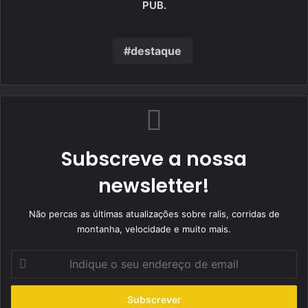
PUB.
destaque
Subscreve a nossa
newsletter!
Não percas as últimas atualizações sobre ralis, corridas de
montanha, velocidade e muito mais.
Indique
o
seu
endereço