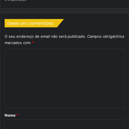
Deixe um comentário
O seu endereço de email não será publicado.
Campos obrigatórios
marcados com
*
C
o
m
e
n
t
á
r
Nome
*
i