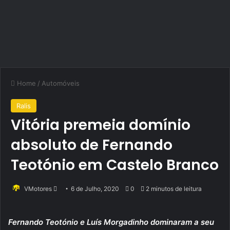
Home
/
Automóveis
Ralis
Vitória premeia domínio
absoluto de Fernando
Teotónio em Castelo Branco
Send
VMotores
6 de Julho, 2020
0
2 minutos de leitura
an
email
Fernando Teotónio e Luís Morgadinho dominaram a seu