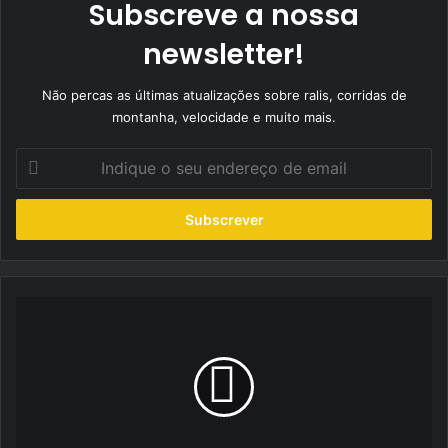
Subscreve a nossa
newsletter!
Não percas as últimas atualizações sobre ralis, corridas de
montanha, velocidade e muito mais.
Indique
o
seu
endereço
de
email
She’s
Mercedes
Off
Road
Experience
por
terras