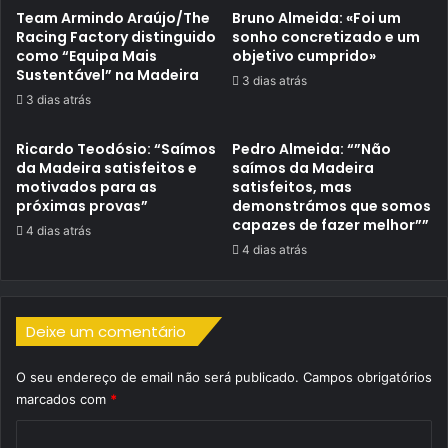
Team Armindo Araújo/The
Bruno Almeida: «Foi um
Racing Factory distinguido
sonho concretizado e um
como “Equipa Mais
objetivo cumprido»
Sustentável” na Madeira
3 dias atrás
3 dias atrás
Ricardo Teodósio: “Saímos
Pedro Almeida: “”Não
da Madeira satisfeitos e
saímos da Madeira
motivados para as
satisfeitos, mas
próximas provas”
demonstrámos que somos
capazes de fazer melhor””
4 dias atrás
4 dias atrás
Deixe um comentário
O seu endereço de email não será publicado.
Campos obrigatórios
marcados com
*
C