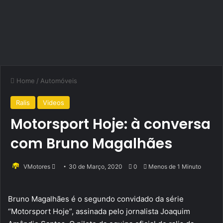
Home
/
Automóveis
Ralis
Videos
Motorsport Hoje: à conversa
com Bruno Magalhães
Send
VMotores
30 de Março, 2020
0
Menos de 1 Minuto
an
email
Bruno Magalhães é o segundo convidado da série
“Motorsport Hoje”, assinada pelo jornalista Joaquim