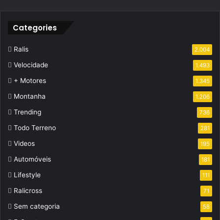
Categories
Ralis
2.004
Velocidade
1.493
+ Motores
1.345
Montanha
1.206
Trending
736
Todo Terreno
281
Videos
195
Automóveis
181
Lifestyle
111
Ralicross
71
Sem categoria
58