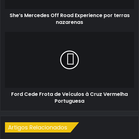
nazarenas
She’s Mercedes Off Road Experience por terras
nazarenas
Ford
Cede
Frota
de
Veículos
à
Cruz
Vermelha
Portuguesa
Ford Cede Frota de Veículos à Cruz Vermelha
Portuguesa
Artigos Relacionados