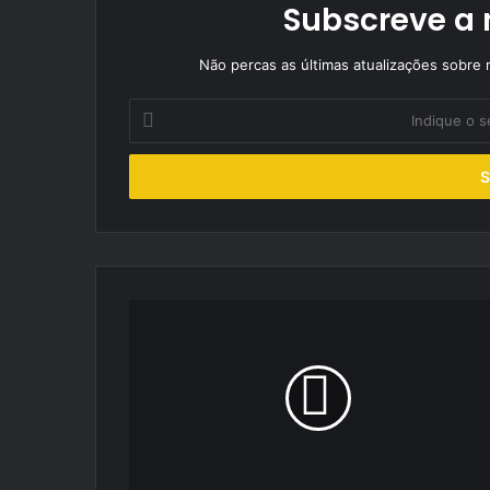
Subscreve a 
Não percas as últimas atualizações sobre r
Indique
o
seu
endereço
de
email
Portimão
cancela
F1
de
Motonáutica
e
destina
350