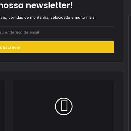
nossa newsletter!
alis, corridas de montanha, velocidade e muito mais.
Pedro
Tiago
traído
pela
mecânica
no
arranque
da