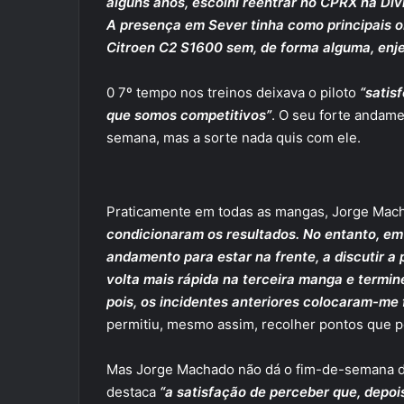
alguns anos, escolhi reentrar no CPRX na Di
A presença em Sever tinha como principais o
Citroen C2 S1600 sem, de forma alguma, enjei
0 7º tempo nos treinos deixava o piloto
“satis
que somos competitivos”
. O seu forte andame
semana, mas a sorte nada quis com ele.
Praticamente em todas as mangas, Jorge Mac
condicionaram os resultados. No entanto, em
andamento para estar na frente, a discutir a
volta mais rápida na terceira manga e termin
pois, os incidentes anteriores colocaram-me f
permitiu, mesmo assim, recolher pontos que po
Mas Jorge Machado não dá o fim-de-semana d
destaca
“a satisfação de perceber que, depo