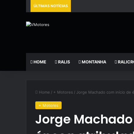
ÚLTIMAS NOTÍCIAS
HOME
RALIS
MONTANHA
RALICR
Home
/
+ Motores
/
Jorge Machado com início de é
+ Motores
Jorge Machado 