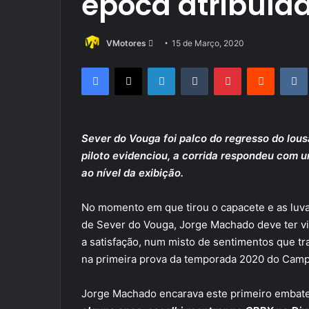
época atribula
Send
VMotores
15 de Março, 2020
an
Facebook
X
LinkedIn
Tumblr
Pinterest
Reddit
email
Sever do Vouga foi palco do regresso do lo
piloto evidenciou, a corrida respondeu com 
ao nível da exibição.
No momento em que tirou o capacete e as luvas
de Sever do Vouga, Jorge Machado deve ter v
a satisfação, num misto de sentimentos que tr
na primeira prova da temporada 2020 do Camp
Jorge Machado encarava este primeiro emba