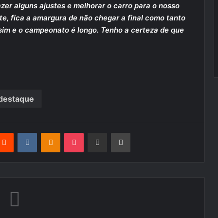
azer alguns ajustes e melhorar o carro para o nosso
e, fica a amargura de não chegar a final como tanto
im e o campeonato é longo. Tenho a certeza de que
destaque
terest
Reddit
VKontakte
Odnoklassniki
Pocket
Partilhar Via Email
Imprimir