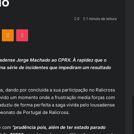
do
0
1 minuto de leitura
VKontakte
Odnoklassniki
Pocket
usadense Jorge Machado ao CPRX. À rapidez que o
uma série de incidentes que impediram um resultado
, dando por concluída a sua participação no Ralicross
ivido um momento onde a frustração media forças com
aduziu de forma perfeita a saga vivida pelo lousadense
eonato de Portugal de Ralicross.
te com
“prudência pois, além de ter estado parado