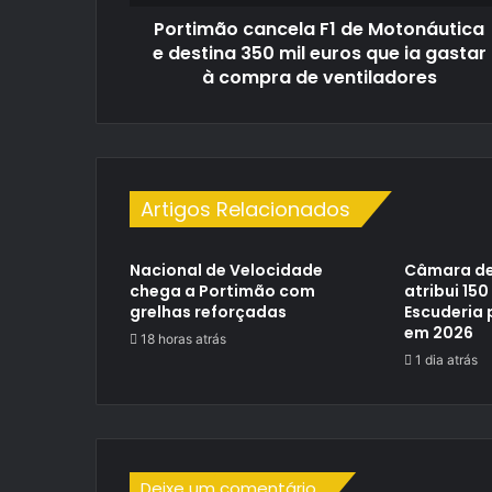
mil
Portimão cancela F1 de Motonáutica
euros
que
e destina 350 mil euros que ia gastar
ia
à compra de ventiladores
gastar
à
compra
de
ventiladores
Artigos Relacionados
Nacional de Velocidade
Câmara de
chega a Portimão com
atribui 150
grelhas reforçadas
Escuderia 
em 2026
18 horas atrás
1 dia atrás
Deixe um comentário