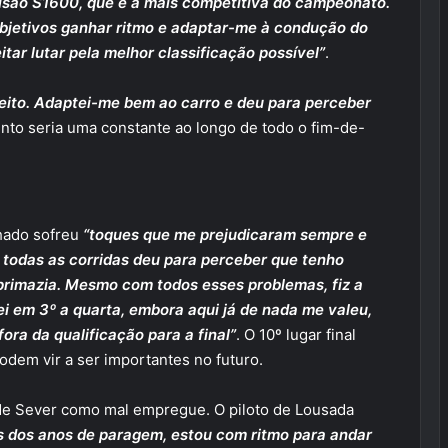
visão S1600, que é a mais competitiva do campeonato.
bjetivos ganhar ritmo e adaptar-me à condução do
tar lutar pela melhor classificação possível”
.
feito. Adaptei-me bem ao carro e deu para perceber
nto seria uma constante ao longo de todo o fim-de-
hado sofreu
“toques que me prejudicaram sempre e
 todas as corridas deu para perceber que tenho
 primazia. Mesmo com todos esses problemas, fiz a
ei em 3º a quarta, embora aqui já de nada me valeu,
ora da qualificação para a final”
. O 10º lugar final
dem vir a ser importantes no futuro.
e Sever como mal empregue. O piloto de Lousada
is dos anos de paragem, estou com ritmo para andar