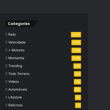
Categories
Ralis
2.004
Velocidade
1.493
+ Motores
1.345
Montanha
1.206
Trending
736
Todo Terreno
281
Videos
195
Automóveis
180
Lifestyle
111
Ralicross
71