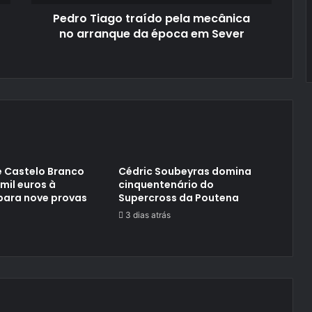
época
Pedro Tiago traído pela mecânica
em
Sever
no arranque da época em Sever
 Castelo Branco
Cédric Soubeyras domina
 mil euros à
cinquentenário do
para nove provas
Supercross da Poutena
3 dias atrás