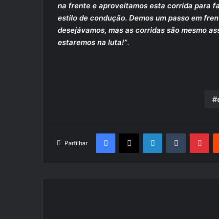
na frente e aproveitamos esta corrida para f
estilo de condução. Demos um passo em frent
desejávamos, mas as corridas são mesmo ass
estaremos na luta!”
.
Facebook
X
LinkedIn
Tumblr
Pin
Partilhar