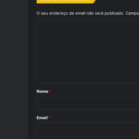
O seu endereço de email não será publicado.
Campos
C
o
m
e
n
t
á
r
Nome
*
i
o
*
Email
*