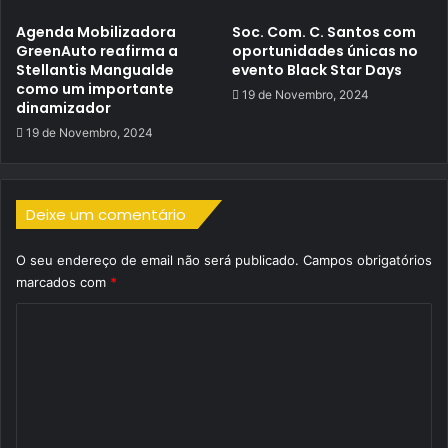
Agenda Mobilizadora
Soc. Com. C. Santos com
GreenAuto reafirma a
oportunidades únicas no
Stellantis Mangualde
evento Black Star Days
como um importante
19 de Novembro, 2024
dinamizador
19 de Novembro, 2024
Deixe um comentário
O seu endereço de email não será publicado.
Campos obrigatórios
marcados com
*
C
o
m
e
n