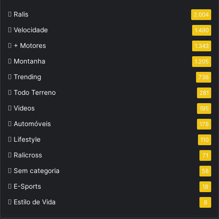
Ralis
2.004
Velocidade
1.490
+ Motores
1.343
Montanha
1.205
Trending
736
Todo Terreno
281
Videos
195
Automóveis
178
Lifestyle
110
Ralicross
71
Sem categoria
58
E-Sports
18
Estilo de Vida
8