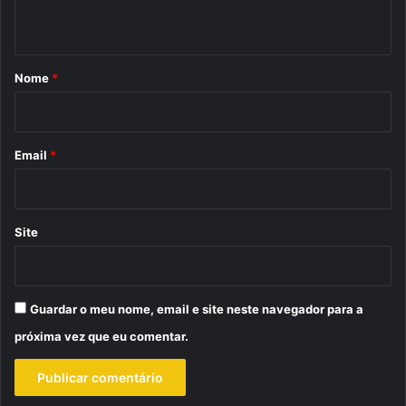
t
á
r
Nome
*
i
o
*
Email
*
Site
Guardar o meu nome, email e site neste navegador para a
próxima vez que eu comentar.