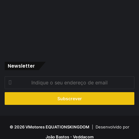
Newsletter
Indique
o
seu
endereço
de
email
© 2026 VMotores EQUATIONSKINGDOM
| Desenvolvido por
João Bastos - Veddacom