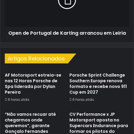
Karting
arrancou
em
Leiria
Open de Portugal de Karting arrancou em Leiria
Artigos Relacionados
AF Motorsport estreia-se
Porsche Sprint Challenge
nas 12 Horas Porsche de
Southern Europe renova
Spa liderada por Dylan
formato e recebe novo 911
Pereira
Cup em 2027
6 horas atrás
6 horas atrás
“Não vamos recuar até
CV Performance x JP
chegarmos onde
Motorsport aposta no
queremos”, garante
Supercars Endurance para
Gonçalo Fernandes
formar os pilotos do