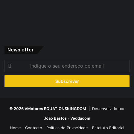
Newsletter
Indique
o
seu
endereço
de
email
© 2026 VMotores EQUATIONSKINGDOM
| Desenvolvido por
João Bastos - Veddacom
Home
Contacto
Política de Privacidade
Estatuto Editorial