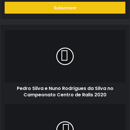
seu
endereço
de
email
Pedro
Silva
e
Nuno
Rodrigues
da
Silva
no
Campeonato
Pedro Silva e Nuno Rodrigues da Silva no
Centro
de
Campeonato Centro de Ralis 2020
Ralis
2020
Open
de
Portugal
de