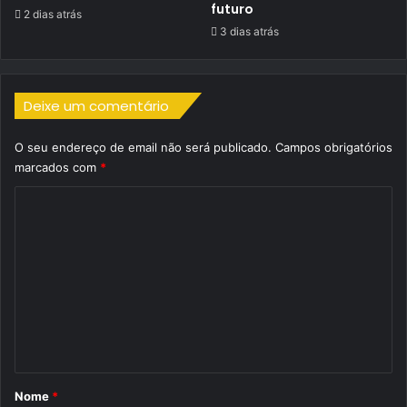
futuro
2 dias atrás
3 dias atrás
Deixe um comentário
O seu endereço de email não será publicado.
Campos obrigatórios
marcados com
*
C
o
m
e
n
t
á
r
Nome
*