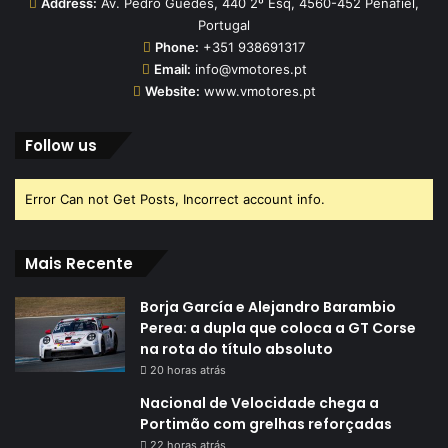
Address:
Av. Pedro Guedes, 440 2º Esq, 4560-452 Penafiel,
Portugal
Phone:
+351 938691317
Email:
info@vmotores.pt
Website:
www.vmotores.pt
Follow us
Error Can not Get Posts, Incorrect account info.
Mais Recente
Borja García e Alejandro Barambio
Perea: a dupla que coloca a GT Corse
na rota do título absoluto
20 horas atrás
Nacional de Velocidade chega a
Portimão com grelhas reforçadas
22 horas atrás