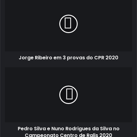
Ribeiro
em
3
provas
do
CPR
2020
Jorge Ribeiro em 3 provas do CPR 2020
Pedro
Silva
e
Nuno
Rodrigues
da
Silva
no
Campeonato
Pedro Silva e Nuno Rodrigues da Silva no
Centro
de
Campeonato Centro de Ralis 2020