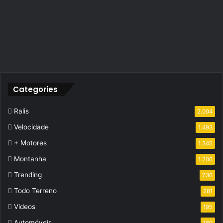
Categories
Ralis
2.004
Velocidade
1.493
+ Motores
1.345
Montanha
1.206
Trending
736
Todo Terreno
281
Videos
195
Automóveis