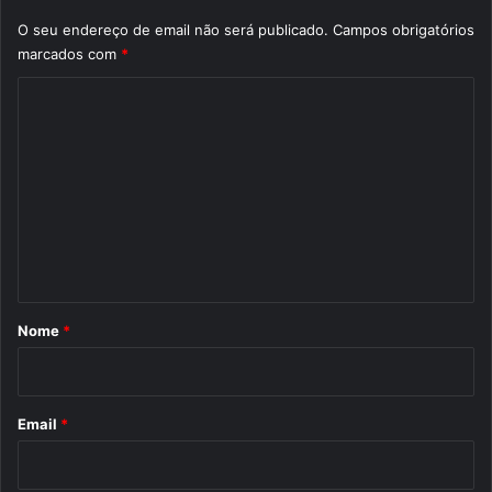
O seu endereço de email não será publicado.
Campos obrigatórios
marcados com
*
C
o
m
e
n
t
á
r
Nome
*
i
o
*
Email
*