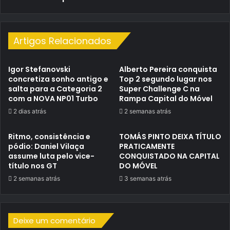
Ralis
2020
Artigos Relacionados
Igor Stefanovski
Alberto Pereira conquista
concretiza sonho antigo e
Top 2 segundo lugar nos
salta para a Categoria 2
Super Challenge C na
com a NOVA NP01 Turbo
Rampa Capital do Móvel
2 dias atrás
2 semanas atrás
Ritmo, consistência e
TOMÁS PINTO DEIXA TÍTULO
pódio: Daniel Vilaça
PRATICAMENTE
assume luta pelo vice-
CONQUISTADO NA CAPITAL
título nos GT
DO MÓVEL
2 semanas atrás
3 semanas atrás
Deixe um comentário