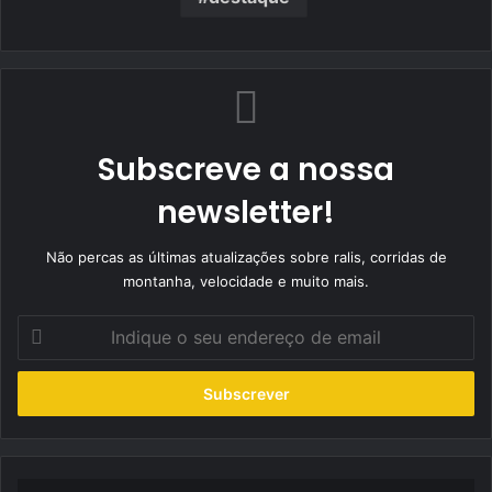
Subscreve a nossa
newsletter!
Não percas as últimas atualizações sobre ralis, corridas de
montanha, velocidade e muito mais.
Indique
o
seu
endereço
de
email
Jorge