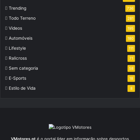
Trending
736
Todo Terreno
281
Videos
195
Automóveis
180
Lifestyle
111
Ralicross
71
Sem categoria
58
E-Sports
18
Estilo de Vida
8
VMotores.pt
é o portal líder em informação sobre desportos