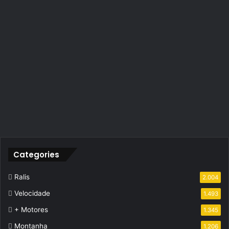
Categories
Ralis
2.004
Velocidade
1.493
+ Motores
1.345
Montanha
1.206