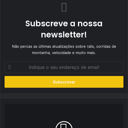
Subscreve a nossa
newsletter!
Não percas as últimas atualizações sobre ralis, corridas de
montanha, velocidade e muito mais.
Indique
o
seu
endereço
de
email
Mário
Patrão
recebe
Troféu