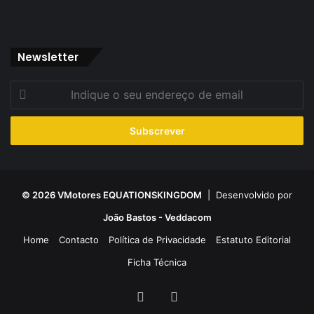
Newsletter
Indique
o
seu
endereço
de
email
© 2026 VMotores EQUATIONSKINGDOM
| Desenvolvido por
João Bastos - Veddacom
Home
Contacto
Política de Privacidade
Estatuto Editorial
Ficha Técnica
Facebook
YouTube