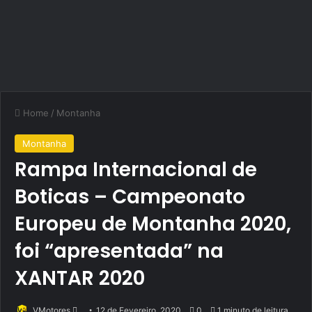
Home
/
Montanha
Montanha
Rampa Internacional de
Boticas – Campeonato
Europeu de Montanha 2020,
foi “apresentada” na
XANTAR 2020
Send
VMotores
12 de Fevereiro, 2020
0
1 minuto de leitura