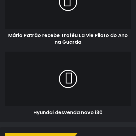
La
Vie
Piloto
do
Ano
Mário Patrão recebe Troféu La Vie Piloto do Ano
na
Guarda
na Guarda
Hyundai
desvenda
novo
i30
Hyundai desvenda novo i30