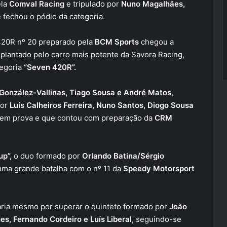
ela
Comval Racing
e tripulado por
Nuno Magalhães,
e fechou o pódio da categoria.
420R nº 20 preparado pela
BCM Sports
chegou a
suplantado pelo carro mais potente da Savora Racing,
tegoria
“Seven 420R”.
 González-Vallinas, Tiago Sousa e André Matos
,
por
Luís Calheiros Ferreira, Nuno Santos, Diogo Sousa
em prova e que contou com preparação da
CRM
up”,
o duo formado por
Orlando Batina/Sérgio
uma grande batalha com o nº 11 da
Speedy Motorsport
baria mesmo por superar o quinteto formado por
João
s, Fernando Cordeiro e Luís Liberal
, seguindo-se