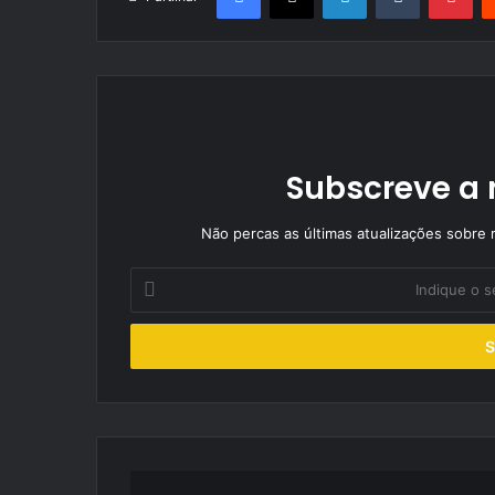
Subscreve a 
Não percas as últimas atualizações sobre r
Indique
o
seu
endereço
de
email
Abertas