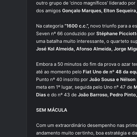
outro grupo de ‘cinco magníficos’ liderado por
dos amigos
Gonçalo Marques, Elton Sequeira,
Na categoria
“1600 c.c.”,
novo triunfo para a e
Seven nº 66 conduzido por
Stéphane Picciotto
uma batalha muito interessante, o quarteto s
José Kol Almeida, Afonso Almeida, Jorge Mig
Embora a 50 minutos do fim da prova o azar 
até ao momento pelo
Fiat Uno de nº 48 da equ
Punto nº 40 inscrito por
João Sousa e Nélson 
meta em 1º lugar, seguida pelo Uno nº 47 de
M
Dias
e do nº 43 de
João Barroso, Pedro Pinto, 
SEM MÁCULA
Com um extraordinário desempenho nas primei
andamento muito certinho, boa estratégia e da