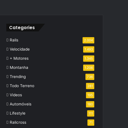
Categories
Ralis
2.004
Velocidade
1.493
+ Motores
1.345
Montanha
1.206
Trending
736
Todo Terreno
281
Videos
195
Automóveis
180
Lifestyle
111
Ralicross
71