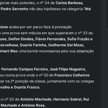
gorias mais potentes, o nº 34 de
Carlos Barbosa,
e Pedro Serrenho
não deu hipóteses na categoria
“Até
zione
acaba por ser parco face à prestação
em uma prova sem mácula em que superaram o nº 33 da
ues, Delfim Simões, Flávio Fernandes, Sofia Frazão e
arvalhosa, Duarte Farinha, Guilherme Dal Maso,
Smart Bloc
uma bonita recompensa pelo sua adaptação
r
Fernando Campos Ferreira, José Filipe Nogueira,
fou numa prova onde o nº 50 de
Francisco Calheiros
nar na 2ª posição da classe, juntamente com os colegas
valho e Duarte Franco.
a o nº 53 de
António Machado, Hermano Sobral, Rui
a Machado e António Rosa.