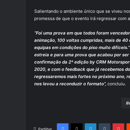
Salientando o ambiente único que se viveu n
promessa de que o evento irá regressar com 
“Foi uma prova em que todos foram vencedore
animação, 100 voltas cumpridas, mais de 40 e
equipas em condições do piso muito difíceis.”
estreia e para uma prova que acabou por ser
confirmação da 2ª edição by CRM Motorsport 
2020, e com o feedback que já recebemos dos
regressaremos mais fortes no próximo ano, ref
nos levou a reconduzir o formato”,
concluiu.
Facebook
X
LinkedIn
Tumblr
Pin
Partilhar