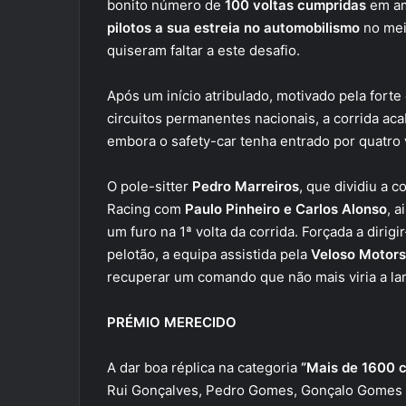
bonito número de
100 voltas cumpridas
em am
pilotos a sua estreia no automobilismo
no mei
quiseram faltar a este desafio.
Após um início atribulado, motivado pela fort
circuitos permanentes nacionais, a corrida ac
embora o safety-car tenha entrado por quatro 
O pole-sitter
Pedro Marreiros
, que dividiu a
Racing com
Paulo Pinheiro e Carlos Alonso
, 
um furo na 1ª volta da corrida. Forçada a dirig
pelotão, a equipa assistida pela
Veloso Motors
recuperar um comando que não mais viria a lar
PRÉMIO MERECIDO
A dar boa réplica na categoria
“Mais de 1600 c
Rui Gonçalves, Pedro Gomes, Gonçalo Gomes e