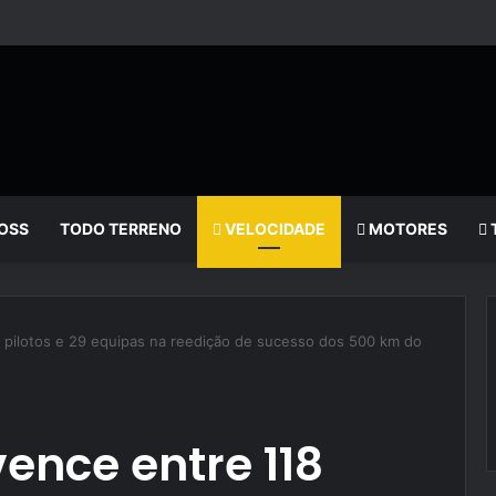
OSS
TODO TERRENO
VELOCIDADE
MOTORES
 pilotos e 29 equipas na reedição de sucesso dos 500 km do
ence entre 118