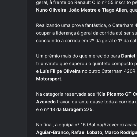
geral, à frente do Renault Clio nº 55 inscrito p
Nuno Oliveira, João Mestre e Tiago Allen
, qu
Realizando uma prova fantástica, o Caterham 
ocupar a liderança à geral da corrida até ser 
concluindo a corrida em 2º da geral e 1º da ca
Um prémio mais do que merecido para
Daniel
triunvirato que superou o quinteto composto 
e Luís Filipe Oliveira
no outro Caterham 420R 
Motorsport.
Na categoria reservada aos
“Kia Picanto GT C
Azevedo
travou durante quase toda a corrida 
e o nº 18 da
Garagem 275.
No final, a equipa nº 16 (Batina/Azevedo) aca
Aguiar-Branco, Rafael Lobato, Marco Rodrigue