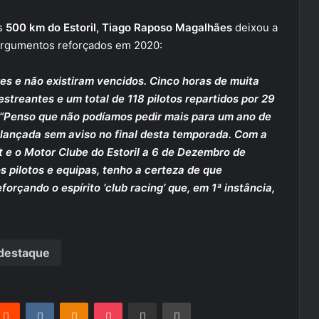
os
500 km do Estoril, Tiago Raposo Magalhães
deixou a
argumentos reforçados em 2020:
s e não existiram vencidos. Cinco horas de muita
streantes e um total de 118 pilotos repartidos por 29
“Penso que não podíamos pedir mais para um ano de
 lançada sem aviso no final desta temporada. Com a
e o Motor Clube do Estoril a 6 de Dezembro de
 pilotos e equipas, tenho a certeza de que
orçando o espírito ‘club racing’ que, em 1ª instância,
destaque
terest
Reddit
VKontakte
Odnoklassniki
Pocket
Partilhar Via Email
Imprimir