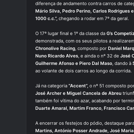
diferença de andamento contra carros de cate
Mário Silva, Pedro Perino, Carlos Rodrigues 
1000 c.c.”,
chegando a rodar em 7º da geral.
O 17º lugar final e 1º da classe da
G’s Competi
demonstrada, com os seus pilotos a realizar
Chronolive Racing
, composto por
Daniel Marq
Nuno Ricardo Alves
, e ainda o nº 32 de
José C
Guilherme Afonso e Piero Dal Maso
, dando à
ao volante de dois carros ao longo da corrida.
Já na categoria
“Accent”,
o nº 51 composto po
José Archer e Miguel Cancela de Abreu
triun
também foi vítima do azar, acabando por termi
Duarte Amaral, Martim Franco, Francisco Car
A encerrar os festejos do pódio, destaque par
Martins, António Posser Andrade, José Mari