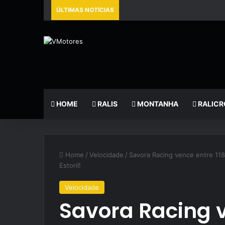
ÚLTIMAS NOTÍCIAS
HOME
RALIS
MONTANHA
RALICR
Home
/
Velocidade
/
Savora Racing vence entre 118
Estoril!
Velocidade
Savora Racing v