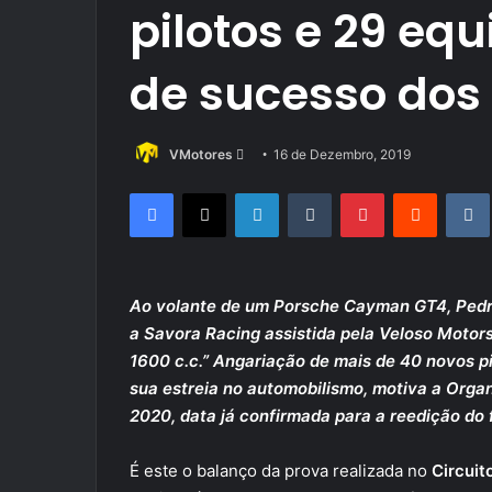
pilotos e 29 eq
de sucesso dos 
Send
VMotores
16 de Dezembro, 2019
an
Facebook
X
LinkedIn
Tumblr
Pinterest
Reddit
email
Ao volante de um Porsche Cayman GT4, Pedro
a Savora Racing assistida pela Veloso Motorsp
1600 c.c.” Angariação de mais de 40 novos pi
sua estreia no automobilismo, motiva a Orga
2020, data já confirmada para a reedição do
É este o balanço da prova realizada no
Circuito