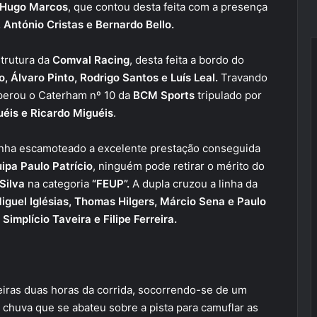
Hugo Marcos
, que contou desta feita com a presença
 António Cristas e Bernardo Bello.
strutura da
Comval Racing
, desta feita a bordo do
, Álvaro Pinto, Rodrigo Santos e Luís Leal.
Travando
uperou o Caterham nº 10 da
BCM Sports
tripulado por
uéis e Ricardo Miguéis
.
tenha escamoteado a excelente prestação conseguida
ipa Paulo Patrício
, ninguém pode retirar o mérito do
Silva
na categoria
“FEUP”.
A dupla cruzou a linha da
iguel Iglésias, Thomas Hilgers, Márcio Sena e Paulo
Simplício Taveira e Filipe Ferreira.
ras duas horas da corrida, socorrendo-se de um
 chuva que se abateu sobre a pista para camuflar as