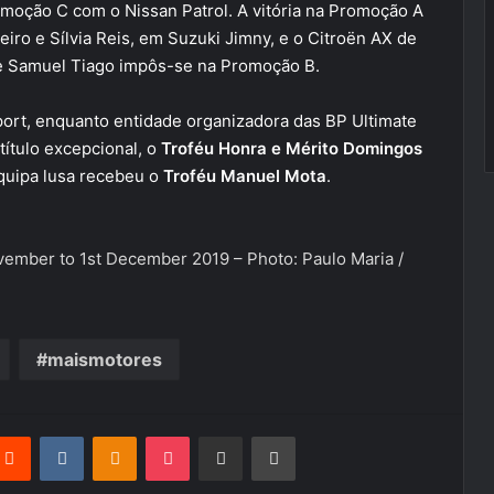
omoção C com o Nissan Patrol. A vitória na Promoção A
eiro e Sílvia Reis, em Suzuki Jimny, e o Citroën AX de
 e Samuel Tiago impôs-se na Promoção B.
sport, enquanto entidade organizadora das BP Ultimate
 título excepcional, o
Troféu Honra e Mérito Domingos
quipa lusa recebeu o
Troféu Manuel Mota
.
vember to 1st December 2019 – Photo: Paulo Maria /
maismotores
terest
Reddit
VKontakte
Odnoklassniki
Pocket
Partilhar Via Email
Imprimir