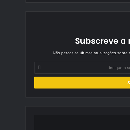
Subscreve a 
Não percas as últimas atualizações sobre r
Indique
o
seu
endereço
de
email
Reis
regressa