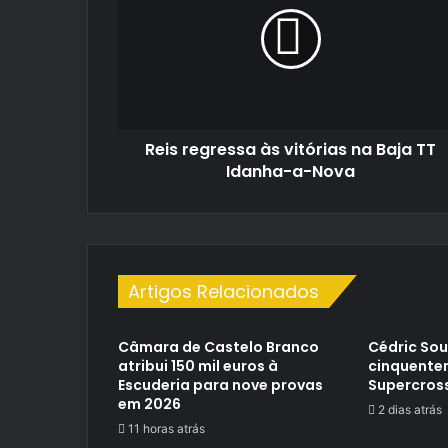
às
vitórias
na
Baja
TT
Idanha-
a-
Reis regressa às vitórias na Baja TT
Nova
Idanha-a-Nova
Artigos Relacionados
Câmara de Castelo Branco
Cédric So
atribui 150 mil euros à
cinquente
Escuderia para nove provas
Supercros
em 2026
2 dias atrás
11 horas atrás