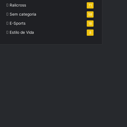
Ralicross
71
Sem categoria
58
E-Sports
18
Estilo de Vida
8