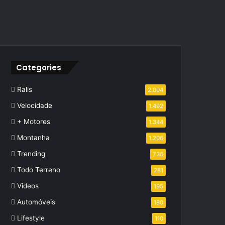
Categories
Ralis
2.004
Velocidade
1.492
+ Motores
1.344
Montanha
1.206
Trending
736
Todo Terreno
281
Videos
195
Automóveis
180
Lifestyle
110