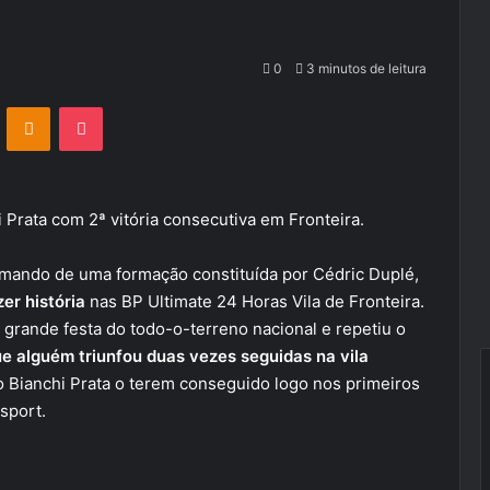
0
3 minutos de leitura
VKontakte
Odnoklassniki
Pocket
i Prata com 2ª vitória consecutiva em Fronteira.
comando de uma formação constituída por Cédric Duplé,
zer história
nas BP Ultimate 24 Horas Vila de Fronteira.
 grande festa do todo-o-terreno nacional e repetiu o
ue alguém triunfou duas vezes seguidas na vila
ro Bianchi Prata o terem conseguido logo nos primeiros
sport.