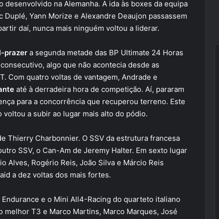
ro desenvolvido na Alemanha. A ida às boxes da equipa
ric Duplé, Yann Morize e Alexandre Deaujon passassem
artir daí, nunca mais ninguém voltou a liderar.
l-prazer
a segunda metade das BP Ultimate 24 Horas
o consecutivo, algo que não acontecia desde as
T. Com quatro voltas de vantagem, Andrade e
ante
até à derradeira hora de competição. Aí, pararam
rença para a concorrência que recuperou terreno. Este
 voltou a subir ao lugar mais alto do pódio.
e Thierry Charbonnier. O SSV da estrutura francesa
 outro SSV, o Can-Am de Jeremy Halter. Em sexto lugar
io Alves, Rogério Reis, João Silva e Márcio Reis
id a dez voltas dos mais fortes.
 Endurance e o Mini All4-Racing do quarteto italiano
 o melhor T3 e Marco Martins, Marco Marques, José