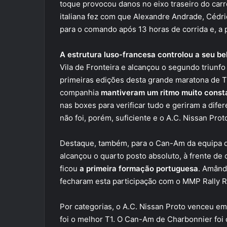
toque provocou danos no eixo traseiro do car
italiana fez com que Alexandre Andrade, Céd
para o comando após 13 horas de corrida e, a p
A estrutura luso-francesa controlou a seu be
Vila de Fronteira e alcançou o segundo triunf
primeiras edições desta grande maratona de T
companhia
mantiveram um ritmo muito const
nas boxes para verificar tudo e geriram a dife
não foi, porém, suficiente e o A.C. Nissan Proto
Destaque, também, para o Can-Am da equipa d
alcançou o quarto posto absoluto, à frente de
ficou
a primeira formação portuguesa
. Amând
fecharam esta participação com o MMP Rally Ra
Por categorias, o A.C. Nissan Proto venceu em
foi o melhor T1. O Can-Am de Charbonnier foi