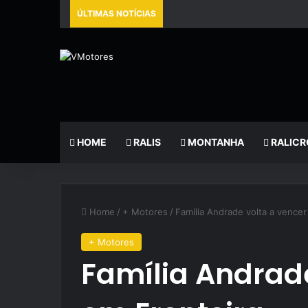
ÚLTIMAS NOTÍCIAS
HOME
RALIS
MONTANHA
RALICR
Home
/
+ Motores
/
Família Andrade volta a vencer
+ Motores
Família Andrade