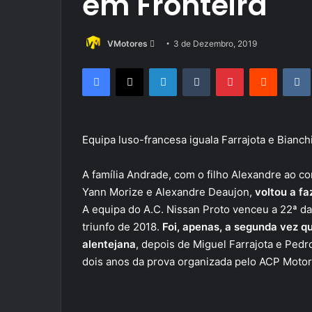
em Fronteira
Send
VMotores
3 de Dezembro, 2019
an
Facebook
X
LinkedIn
Tumblr
Pinterest
Reddit
email
Equipa luso-francesa iguala Farrajota e Bianch
A família Andrade, com o filho Alexandre ao 
Yann Morize e Alexandre Deaujon,
voltou a fa
A equipa do A.C. Nissan Proto venceu a 22ª da
triunfo de 2018.
Foi, apenas, a segunda vez q
alentejana
, depois de Miguel Farrajota e Ped
dois anos da prova organizada pelo ACP Motor