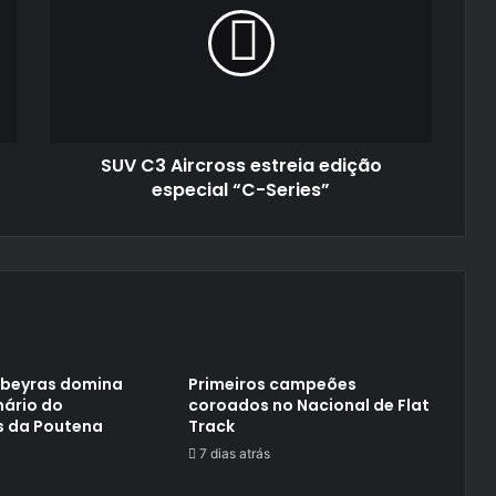
Aircross
estreia
edição
especial
“C-
Series”
SUV C3 Aircross estreia edição
especial “C-Series”
ubeyras domina
Primeiros campeões
nário do
coroados no Nacional de Flat
s da Poutena
Track
7 dias atrás