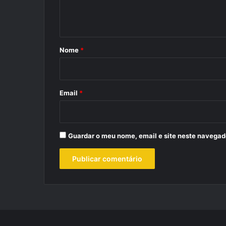
n
t
á
r
Nome
*
i
o
*
Email
*
Guardar o meu nome, email e site neste navegad