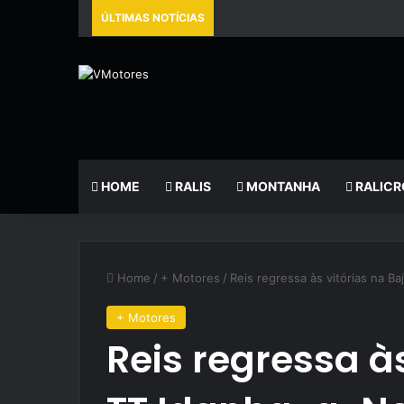
ÚLTIMAS NOTÍCIAS
HOME
RALIS
MONTANHA
RALICR
Home
/
+ Motores
/
Reis regressa às vitórias na B
+ Motores
Reis regressa às