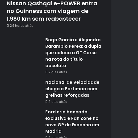
Nissan Qashqai e-POWER entra
no Guinness com viagem de
1.980 km sem reabastecer
24 horas atrás
Borja García e Alejandro
Barambio Perea: a dupla
que coloca a GT Corse
na rota do título
absoluto
2 dias atrás
Nacional de Velocidade
chega a Portimão com
grelhas reforçadas
2 dias atrás
Ford cria bancada
exclusiva e Fan Zone no
novo GP de Espanha em
Madrid
2 dias atrás