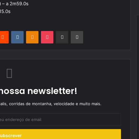
) – a 2m59.0s
15.0s
terest
Reddit
VKontakte
Odnoklassniki
Pocket
Partilhar Via Email
Imprimir
nossa newsletter!
alis, corridas de montanha, velocidade e muito mais.