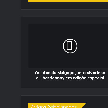
de
email
Quintas
de
Melgaço
junta
Alvarinho
e
Chardonnay
em
edição
Quintas de Melgaço junta Alvarinho
especial
e Chardonnay em edição especial
Artigos Relacionados