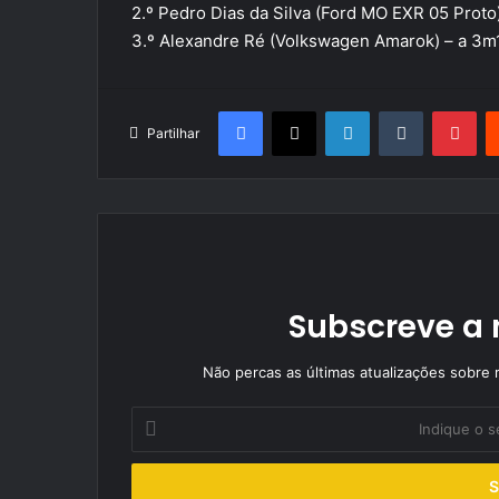
2.º Pedro Dias da Silva (Ford MO EXR 05 Proto
3.º Alexandre Ré (Volkswagen Amarok) – a 3m
Facebook
X
LinkedIn
Tumblr
Pin
Partilhar
Subscreve a 
Não percas as últimas atualizações sobre r
Indique
o
seu
endereço