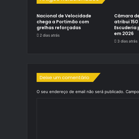
Nacional de Velocidade
Câmara de
chega a Portimão com
atribui 150
grelhas reforçadas
Escuderia 
em 2026
2 dias atrás
3 dias atrás
Deixe um comentário
O seu endereço de email não será publicado.
Campos
C
o
m
e