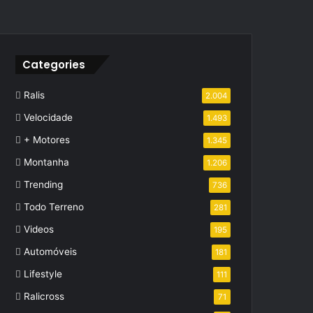
Categories
Ralis
2.004
Velocidade
1.493
+ Motores
1.345
Montanha
1.206
Trending
736
Todo Terreno
281
Videos
195
Automóveis
181
Lifestyle
111
Ralicross
71