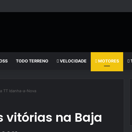
OSS
TODO TERRENO
VELOCIDADE
MOTORES
aja TT Idanha-a-Nova
 vitórias na Baja