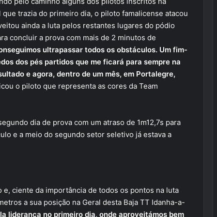
ando pelo caminho alguns dos pilotos inscritos na
que trazia do primeiro dia, o piloto famalicense atacou
eitou ainda a luta pelos restantes lugares do pódio
ara concluir a prova com mais de 2 minutos de
 conseguimos ultrapassar todos os obstáculos. Um fim-
edos dos pés partidos que me ficará para sempre na
sultado e agora, dentro de um mês, em Portalegre,
licou o piloto que representa as cores da Team
 segundo dia de prova com um atraso de 1m12,7s para
ulo e a meio do segundo setor seletivo já estava a
o e, ciente da importância de todos os pontos na luta
 metros a sua posição na Geral desta Baja TT Idanha-a-
a liderança no primeiro dia, onde aproveitámos bem