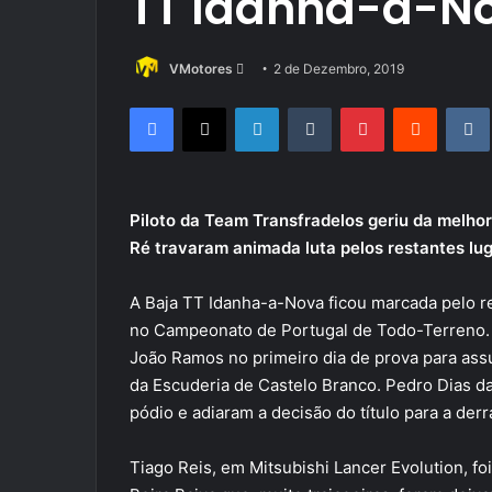
TT Idanha-a-N
Send
VMotores
2 de Dezembro, 2019
an
Facebook
X
LinkedIn
Tumblr
Pinterest
Reddit
email
Piloto da Team Transfradelos geriu da melhor
Ré travaram animada luta pelos restantes lu
A Baja TT Idanha-a-Nova ficou marcada pelo re
no Campeonato de Portugal de Todo-Terreno. 
João Ramos no primeiro dia de prova para assum
da Escuderia de Castelo Branco. Pedro Dias d
pódio e adiaram a decisão do título para a der
Tiago Reis, em Mitsubishi Lancer Evolution, foi