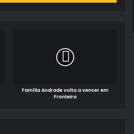
Família
Andrade
volta
a
vencer
em
Fronteira
Família Andrade volta a vencer em
Fronteira