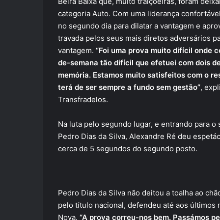
Beira Baixa que, muito traiçoeiras, foram deix
categoria Auto. Com uma liderança confortável 
no segundo dia para dilatar a vantagem e aprov
travada pelos seus mais diretos adversários p
vantagem.
“Foi uma prova muito difícil onde
de-semana tão difícil que efetuei com dois d
memória. Estamos muito satisfeitos com o re
terá de ser sempre a fundo sem gestão”
, exp
Transfradelos.
Na luta pelo segundo lugar, e entrando para o
Pedro Dias da Silva, Alexandre Ré deu espetác
cerca de 5 segundos do segundo posto.
Pedro Dias da Silva não deitou a toalha ao chã
pelo título nacional, defendeu até aos últimos
Nova.
“A prova correu-nos bem. Passámos pel