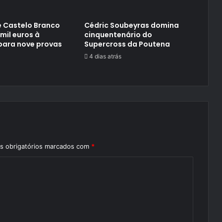
 Castelo Branco
Cédric Soubeyras domina
 mil euros à
cinquentenário do
para nove provas
Supercross da Poutena
4 dias atrás
 obrigatórios marcados com
*