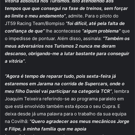
vitória absoluta nos Turismos. Isto atendendo aos
tempos que que consegui na fase de treinos, sem forçar
ao limite o meu andamento”
, admite. Para o piloto do
JT59 Racing Team/Bompiso
“foi difícil, até pela falta de
confiança de que”
lhe acontecesse
“algum problema”
que
o impedisse de pontuar. Além disso, assinala:
“Também os
meus adversários nos Turismos 2 nunca me deram
descanso, obrigando-me a lutar bastante para conseguir
a vitória”
.
“Agora é tempo de reparar tudo, pois sexta-feira já
estaremos em Jarama na corrida de Supercars, onde o
meu filho Daniel vai participar na categoria TCR”
, lembra
Joaquim Teixeira referindo-se ao programa paralelo em
que está envolvido também esta época o seu Cupra. E
deixa desde já uma palavra para o trabalho da sua equipa
na Covilhã:
“Quero agradecer aos meus mecânicos Jorge
e Filipe, à minha família que me apoia