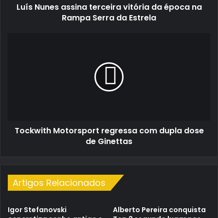
Luís Nunes assina terceira vitória da época na
Serra
da
Rampa Serra da Estrela
Estrela
Tockwith
Motorsport
regressa
com
dupla
dose
de
Ginettas
Tockwith Motorsport regressa com dupla dose
de Ginettas
Artigos Relacionados
Igor Stefanovski
Alberto Pereira conquista