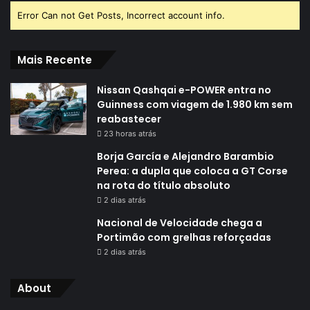
Error Can not Get Posts, Incorrect account info.
Mais Recente
Nissan Qashqai e-POWER entra no
Guinness com viagem de 1.980 km sem
reabastecer
23 horas atrás
Borja García e Alejandro Barambio
Perea: a dupla que coloca a GT Corse
na rota do título absoluto
2 dias atrás
Nacional de Velocidade chega a
Portimão com grelhas reforçadas
2 dias atrás
About