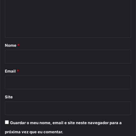
e
n
t
á
r
Nome
*
i
o
*
Email
*
Site
Guardar o meu nome, email e site neste navegador para a
próxima vez que eu comentar.