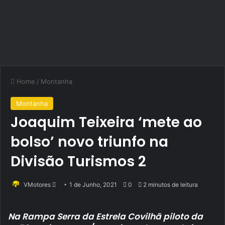
Home
/
Montanha
Montanha
Joaquim Teixeira ‘mete ao
bolso’ novo triunfo na
Divisão Turismos 2
Send
VMotores
1 de Junho, 2021
0
2 minutos de leitura
an
email
Na Rampa Serra da Estrela Covilhã piloto da