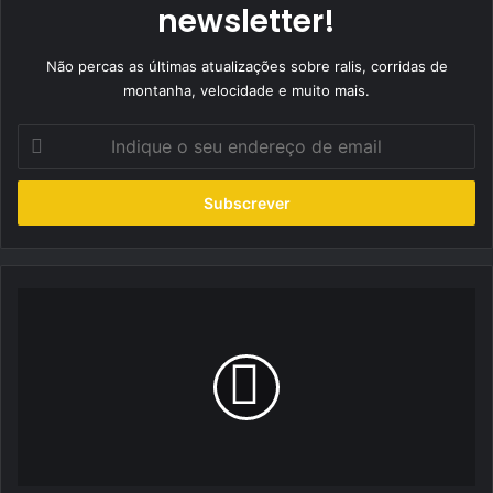
newsletter!
Não percas as últimas atualizações sobre ralis, corridas de
montanha, velocidade e muito mais.
Indique
o
seu
endereço
de
email
Luís
Nunes
assina
terceira
vitória
da
época
na
Rampa