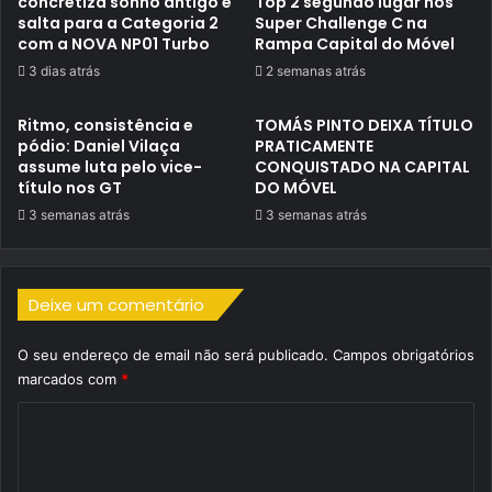
concretiza sonho antigo e
Top 2 segundo lugar nos
salta para a Categoria 2
Super Challenge C na
com a NOVA NP01 Turbo
Rampa Capital do Móvel
3 dias atrás
2 semanas atrás
Ritmo, consistência e
TOMÁS PINTO DEIXA TÍTULO
pódio: Daniel Vilaça
PRATICAMENTE
assume luta pelo vice-
CONQUISTADO NA CAPITAL
título nos GT
DO MÓVEL
3 semanas atrás
3 semanas atrás
Deixe um comentário
O seu endereço de email não será publicado.
Campos obrigatórios
marcados com
*
C
o
m