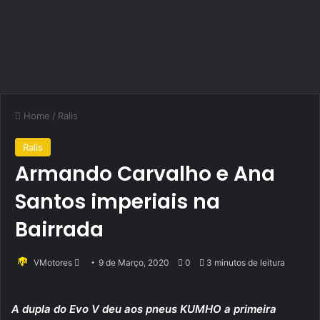
Home
/
Ralis
Ralis
Armando Carvalho e Ana
Santos imperiais na
Bairrada
Send
VMotores
9 de Março, 2020
0
3 minutos de leitura
an
email
A dupla do Evo V deu aos pneus KUMHO a primeira