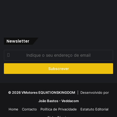
Newsletter
Indique
o
seu
endereço
de
email
© 2026 VMotores EQUATIONSKINGDOM
| Desenvolvido por
João Bastos - Veddacom
Home
Contacto
Política de Privacidade
Estatuto Editorial