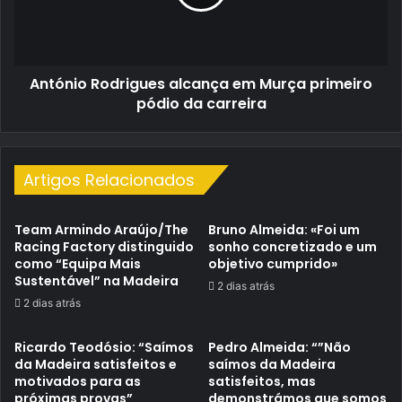
primeiro
pódio
da
carreira
António Rodrigues alcança em Murça primeiro
pódio da carreira
Artigos Relacionados
Team Armindo Araújo/The
Bruno Almeida: «Foi um
Racing Factory distinguido
sonho concretizado e um
como “Equipa Mais
objetivo cumprido»
Sustentável” na Madeira
2 dias atrás
2 dias atrás
Ricardo Teodósio: “Saímos
Pedro Almeida: “”Não
da Madeira satisfeitos e
saímos da Madeira
motivados para as
satisfeitos, mas
próximas provas”
demonstrámos que somos