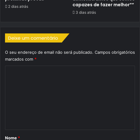
capazes de fazer melhor””
2 dias atrás
3 dias atrás
Deixe um comentário
O seu endereço de email não será publicado.
Campos obrigatórios
marcados com
*
C
o
m
e
n
t
á
r
Nome
*