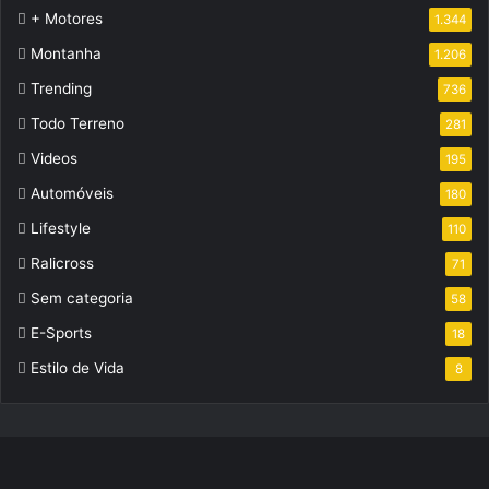
+ Motores
1.344
Montanha
1.206
Trending
736
Todo Terreno
281
Videos
195
Automóveis
180
Lifestyle
110
Ralicross
71
Sem categoria
58
E-Sports
18
Estilo de Vida
8