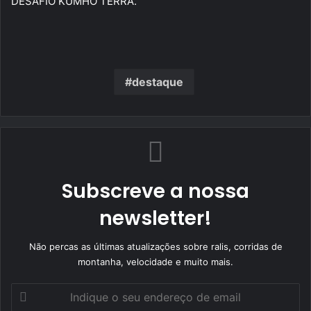
DESAFIO KUMHO TERRA.
destaque
Subscreve a nossa
newsletter!
Não percas as últimas atualizações sobre ralis, corridas de
montanha, velocidade e muito mais.
Indique
o